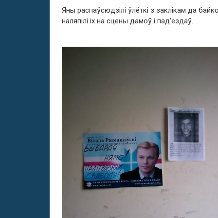
Яны распаўсюдзілі ўлёткі з заклікам да байк
наляпілі іх на сцены дамоў і пад’ездаў.