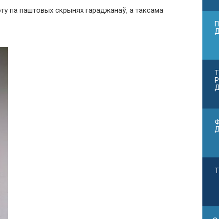
оту па паштовых скрынях гараджанаў, а таксама
П
Т
Р
Д
Ф
Т