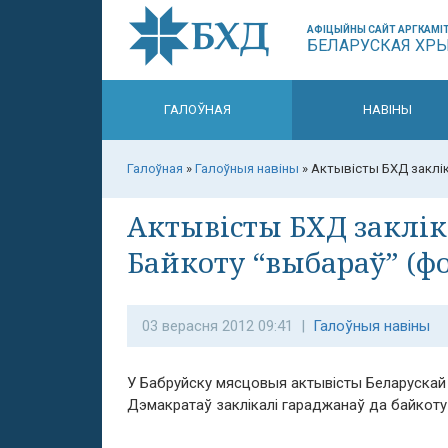
АФІЦЫЙНЫ САЙТ АРГКАМІТ
БЕЛАРУСКАЯ ХР
ГАЛОЎНАЯ
НАВІНЫ
Галоўная
»
Галоўныя навіны
»
Актывісты БХД заклік
Актывісты БХД заклік
Байкоту “выбараў” (фо
03 верасня 2012 09:41 |
Галоўныя навіны
У Бабруйску мясцовыя актывісты Беларускай
Дэмакратаў заклікалі гараджанаў да байкоту