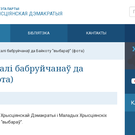
ЭТА ПАРТЫІ
ЫСЦІЯНСКАЯ ДЭМАКРАТЫЯ
БІБЛІЯТЭКА
КАНТАКТЫ
алі бабруйчанаў да Байкоту "выбараў" (фота)
алі бабруйчанаў да
та)
К
 Хрысціянскай Дэмакратыі і Маладых Хрысціянскіх
 “выбараў”.