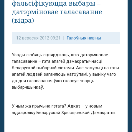
фальсіфікуюцца выбары –
датэрміновае галасаванне
(відэа)
12 верасня 2012 09:21 |
Галоўныя навіны
Улады любяць сцвярджаць, што датэрміновае
галасаванне – гэта апагей дэмакратычнасці
беларускай выбарчай сістэмы. Але чамусьці на гэты
апагей людзей заганяюць натоўпамі, у выніку чаго
да дня галасавання ўжо галасуе чвэрць
выбарчшычкаў.
У чым жа прычына гэтага? Адказ – у новым
відэароліку Беларускай Хрысціянскай Дэмакратыі.