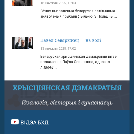
18 снежня 2025, 18:03
Сёння вызваленыя беларускія палітычныя
зняволеныя прыбылі ў Вільню. З Польшчы ...
Павел Севярынец — на волі
13 снежня 2025, 17:02
Беларуская хрысціянская дэмакратыя вітае
вызваленне Паўла Севярынца, аднаго з
лідараў ...
ВІДЭА БХД