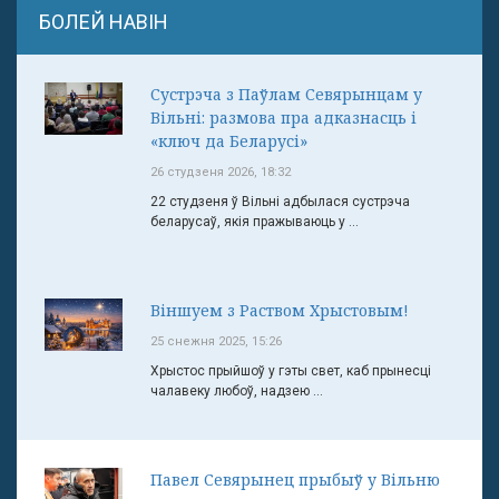
БОЛЕЙ НАВІН
Сустрэча з Паўлам Севярынцам у
Вільні: размова пра адказнасць і
«ключ да Беларусі»
26 студзеня 2026, 18:32
22 студзеня ў Вільні адбылася сустрэча
беларусаў, якія пражываюць у ...
Віншуем з Раством Хрыстовым!
25 снежня 2025, 15:26
Хрыстос прыйшоў у гэты свет, каб прынесці
чалавеку любоў, надзею ...
Павел Севярынец прыбыў у Вільню