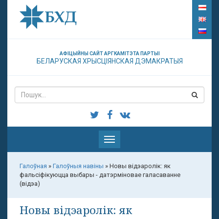
АФІЦЫЙНЫ САЙТ АРГКАМІТЭТА ПАРТЫІ
БЕЛАРУСКАЯ ХРЫСЦІЯНСКАЯ ДЭМАКРАТЫЯ
Паказаць
меню
Галоўная
»
Галоўныя навіны
»
Новы відэаролік: як
фальсіфікуюцца выбары - датэрміновае галасаванне
(відэа)
Новы відэаролік: як