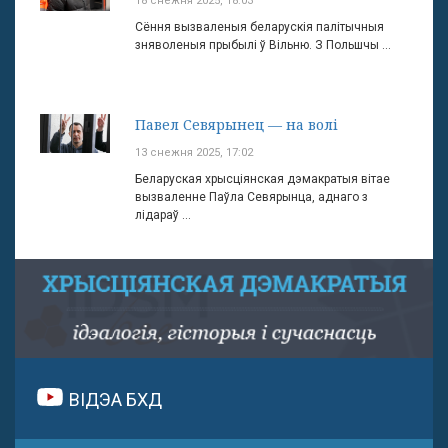
18 снежня 2025, 18:03
Сёння вызваленыя беларускія палітычныя
зняволеныя прыбылі ў Вільню. З Польшчы ...
Павел Севярынец — на волі
13 снежня 2025, 17:02
Беларуская хрысціянская дэмакратыя вітае
вызваленне Паўла Севярынца, аднаго з
лідараў ...
ВІДЭА БХД