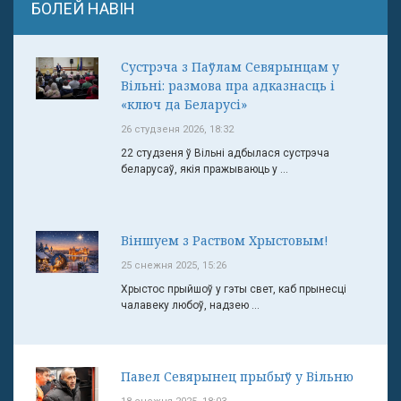
БОЛЕЙ НАВІН
Сустрэча з Паўлам Севярынцам у
Вільні: размова пра адказнасць і
«ключ да Беларусі»
26 студзеня 2026, 18:32
22 студзеня ў Вільні адбылася сустрэча
беларусаў, якія пражываюць у ...
Віншуем з Раством Хрыстовым!
25 снежня 2025, 15:26
Хрыстос прыйшоў у гэты свет, каб прынесці
чалавеку любоў, надзею ...
Павел Севярынец прыбыў у Вільню