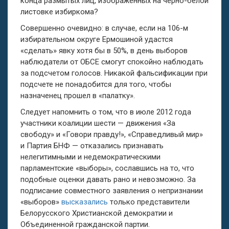
конца размытых лиц, изображенных на черно-белой
листовке избиркома?
Совершенно очевидно: в случае, если на 106-м
избирательном округе Ермошиной удастся
«сделать» явку хотя бы в 50%, в день выборов
наблюдатели от ОБСЕ смогут спокойно наблюдать
за подсчетом голосов. Никакой фальсификации при
подсчете не понадобится для того, чтобы
назначенец прошел в «палатку».
Следует напомнить о том, что в июле 2012 года
участники коалиции шести — движения «За
свободу» и «Говори правду!», «Справедливый мир»
и Партия БНФ — отказались признавать
нелегитимными и недемократическими
парламентские «выборы», сославшись на то, что
подобные оценки давать рано и невозможно. За
подписание совместного заявления о непризнании
«выборов»
высказались
только представители
Белорусского Христианской демократии и
Объединенной гражданской партии.