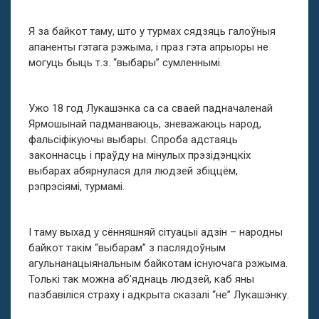
Я за байкот таму, што у турмах сядзяць галоўныя
апаненты гэтага рэжыма, і праз гэта апрыоры не
могуць быць т.з. “выбары” сумленнымі.
Ужо 18 год Лукашэнка са са сваей падначаленай
Ярмошынай падманваюць, зневажаюць народ,
фальсіфікуючы выбары. Спроба адстаяць
законнасць і праўду на мінулых прэзідэнцкіх
выбарах абярнулася для людзей збіццём,
рэпрэсіямі, турмамі.
І таму выхад у сённяшняй сітуацыі адзін – народны
байкот такім “выбарам” з паслядоўным
агульнанацыянальным байкотам існуючага рэжыма.
Толькі так можна аб’яднаць людзей, каб яны
пазбавіліся страху і адкрыта сказалі “не” Лукашэнку.