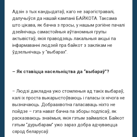
Адзін з тых кандыдатаў, каго не зарэгістравалі,
далучыўся да нашай кампаніі БАЙКОТА. Таксама
што цікава, як бачна з прэсы, у нашым рэгіёне пачалі
дзейнічаць самастойныя аўтаномныя групы
актывістаў, якія праводзяць лакальныя акцыі па
інфармаванні людзей пра байкот з заклікам не
ўдзельнічаць у “выбарах”.
– Як ставіцца насельніцтва да “выбараў”?
– Людзі дакладна ужо стомленыя ад такіх выбараў,
калі іх проста выкарыстоўваюць і галасы іх нічога не
вызначаюць. Добраахвотна галасаваць ніхто не
пойдзе – гэта нават бачна па зборы подпісаў, як
расказваюць знаёмыя, якія гэтым займаліся. Байкот
гэтым “дурыбарам” ужо зараз добра адчуваецца
сярод беларусаў.