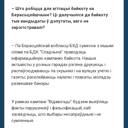
– Што робіцца для агітацыі байкоту на
Берасьцейшчыне? Ці далучыліся да байкоту
тыя кандыдаты ў дэпутаты, каго не
зарэгістравалі?
– Па Берасцейскай вобласці БХД сумесна з іншымі
сіламі па БДК “Спадчына” праводзіць
інфармацыйную кампанію байкота. Нашыя
актывісты у розных гарадах рэгіёна друкуюць і
распаўсюджваюць па скрынях і на вуліцах улёткі і
газеты, расклейваюць налепкі і плакаты, моладзь
развешвае банэры.
У рамках кампаніі “Відавочцы” будзем выяўляць
факты парушэнняў і фальсіфікацый, каб
засведчыць, што выбары несапраўдныяі і не
сумленныя.