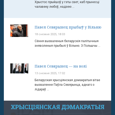
Хрыстос прыйшоў у гэты свет, каб прынесці
чалавеку любоў, надзею ...
Павел Севярынец прыбыў у Вільню
18 снежня 2025, 18:03
Сёння вызваленыя беларускія палітычныя
зняволеныя прыбылі ў Вільню. З Польшчы ...
Павел Севярынец — на волі
13 снежня 2025, 17:02
Беларуская хрысціянская дэмакратыя вітае
вызваленне Паўла Севярынца, аднаго з
лідараў ...