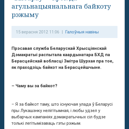
агульнацыянальнага байкоту
рэжыму
15 верасня 2012 11:06 |
Галоўныя навіны
Прэсавая служба Беларускай Хрысціянскай
Дэмакратыі распытала каардынатара БХД па
Берасцейскай вобласці Змітра Шурхая пра тое,
як праходзіць байкот на Берасцейшчыне.
– Чаму вы за байкот?
– Я за байкот таму, што існуючая улада ў Беларусі
пры Лукашэнку нелігітымная, і любы удзел у
выбарчых кампаніях дэмакратычных сіл будзе
толькі легітымізаваць гэты рэжым.