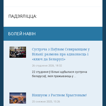
ПАДЗЯЛІЦЦА:
БОЛЕЙ НАВІН
Сустрэча з Паўлам Севярынцам у
Вільні: размова пра адказнасць і
«ключ да Беларусі»
26 студзеня 2026, 18:32
22 студзеня ў Вільні адбылася сустрэча
беларусаў, якія пражываюць у ...
Віншуем з Раством Хрыстовым!
25 снежня 2025, 15:26