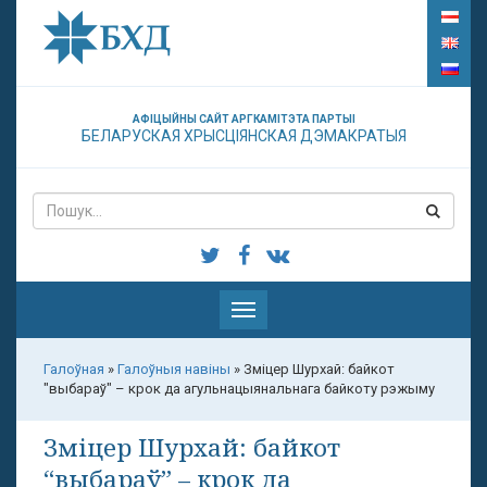
АФІЦЫЙНЫ САЙТ АРГКАМІТЭТА ПАРТЫІ
БЕЛАРУСКАЯ ХРЫСЦІЯНСКАЯ ДЭМАКРАТЫЯ
Паказаць
меню
Галоўная
»
Галоўныя навіны
»
Зміцер Шурхай: байкот
"выбараў" – крок да агульнацыянальнага байкоту рэжыму
Зміцер Шурхай: байкот
“выбараў” – крок да