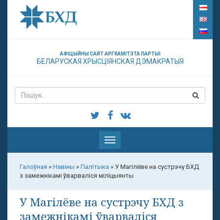
АФІЦЫЙНЫ САЙТ АРГКАМІТЭТА ПАРТЫІ
БЕЛАРУСКАЯ ХРЫСЦІЯНСКАЯ ДЭМАКРАТЫЯ
Паказаць
меню
Галоўная
»
Навіны
»
Палітыка
»
У Магілёве на сустрэчу БХД
з замежнікамі ўварваліся міліцыянты
У Магілёве на сустрэчу БХД з
замежнікамі ўварваліся