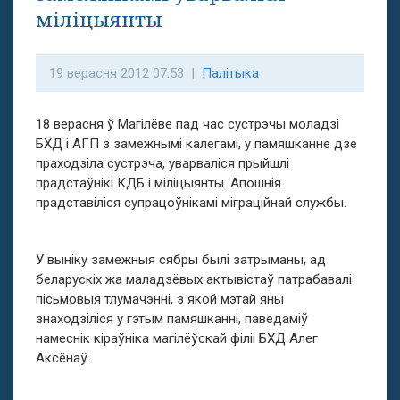
міліцыянты
19 верасня 2012 07:53 |
Палітыка
18 верасня ў Магілёве пад час сустрэчы моладзі
БХД і АГП з замежнымі калегамі, у памяшканне дзе
праходзіла сустрэча, уварваліся прыйшлі
прадстаўнікі КДБ і міліцыянты. Апошнія
прадставіліся супрацоўнікамі міграційнай службы.
У выніку замежныя сябры былі затрыманы, ад
беларускіх жа маладзёвых актывістаў патрабавалі
пісьмовыя тлумачэнні, з якой мэтай яны
знаходзіліся у гэтым памяшканні, паведаміў
намеснік кіраўніка магілёўскай філіі БХД Алег
Аксёнаў.