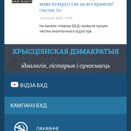
шлях Беларусі і як да яго прыйсці?
(частка 3)»
14 ліпеня 2025, 15:00
На канале «Навіны БХД» выйшла трэцяя
частка аналітычнага відэа пра ...
ВІДЭА БХД
КАМПАНІІ БХД
ПАКАЯННЕ