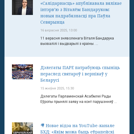
«Салідарнасць» апублікавала вялікае
інтэрв’ю з Віталём Бандаруком:
новыя падрабязнасці пра Паўла
Севярынца
16 верасня 2025, 13:00
11 верасня зняволенага Віталя Бандарука
вызвалілі і выдварылі з краіны. ...
Дэлегаты ПАРЕ патрабуюць спыніць
пераслед святароў і вернікаў у
Беларусі
15 жніўня 2025, 15:30
Дэлегаты Парламенскай Асабмлеі Рады
Еўропы прынялі заяву на конт парушэнняў ...
🎥 Новае відэа на YouTube-канале
БХД: «Якім можа быць еўрапейскі