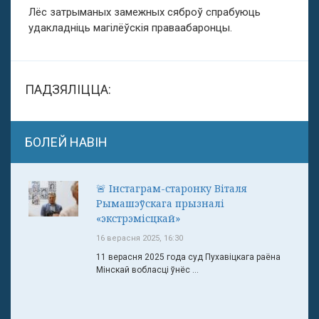
Лёс затрыманых замежных сяброў спрабуюць
удакладніць магілёўскія праваабаронцы.
ПАДЗЯЛІЦЦА:
БОЛЕЙ НАВІН
🚨 Інстаграм-старонку Віталя
Рымашэўскага прызналі
«экстрэмісцкай»
16 верасня 2025, 16:30
11 верасня 2025 года суд Пухавіцкага раёна
Мінскай вобласці ўнёс ...