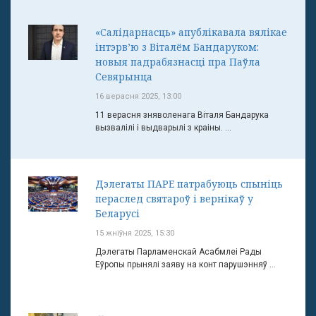
«Салідарнасць» апублікавала вялікае
інтэрв’ю з Віталём Бандаруком:
новыя падрабязнасці пра Паўла
Севярынца
16 верасня 2025, 13:00
11 верасня зняволенага Віталя Бандарука
вызвалілі і выдварылі з краіны. ...
Дэлегаты ПАРЕ патрабуюць спыніць
пераслед святароў і вернікаў у
Беларусі
15 жніўня 2025, 15:30
Дэлегаты Парламенскай Асабмлеі Рады
Еўропы прынялі заяву на конт парушэнняў ...