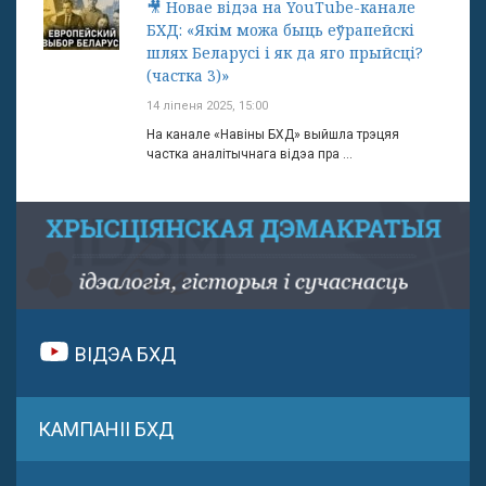
🎥 Новае відэа на YouTube-канале
БХД: «Якім можа быць еўрапейскі
шлях Беларусі і як да яго прыйсці?
(частка 3)»
14 ліпеня 2025, 15:00
На канале «Навіны БХД» выйшла трэцяя
частка аналітычнага відэа пра ...
ВІДЭА БХД
КАМПАНІІ БХД