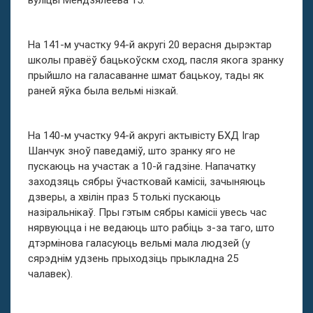
вуліцы Мендзялеева 15.
На 141-м участку 94-й акругі 20 верасня дырэктар
школы правёў бацькоўскм сход, пасля якога зранку
прыйшло на галасаванне шмат бацькоу, тады як
раней яўка была вельмі нізкай.
На 140-м участку 94-й акругі актывісту БХД Ігар
Шанчук зноў паведаміў, што зранку яго не
пускаюць на участак а 10-й гадзіне. Напачатку
заходзяць сябры ўчастковай камісіі, зачыняюць
дзверы, а хвілін праз 5 толькі пускаюць
назіральнікаў. Пры гэтым сябры камісіі увесь час
нярвуюцца і не ведаюць што рабіць з-за таго, што
дтэрмінова галасуюць вельмі мала людзей (у
сярэднім удзень прыходзіць прыкладна 25
чалавек).