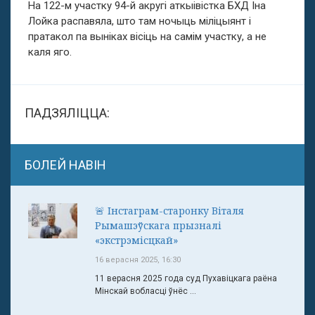
На 122-м участку 94-й акругі аткыівістка БХД Іна
Лойка распавяла, што там ночыць міліцыянт і
пратакол па выніках вісіць на самім участку, а не
каля яго.
ПАДЗЯЛІЦЦА:
БОЛЕЙ НАВІН
🚨 Інстаграм-старонку Віталя
Рымашэўскага прызналі
«экстрэмісцкай»
16 верасня 2025, 16:30
11 верасня 2025 года суд Пухавіцкага раёна
Мінскай вобласці ўнёс ...