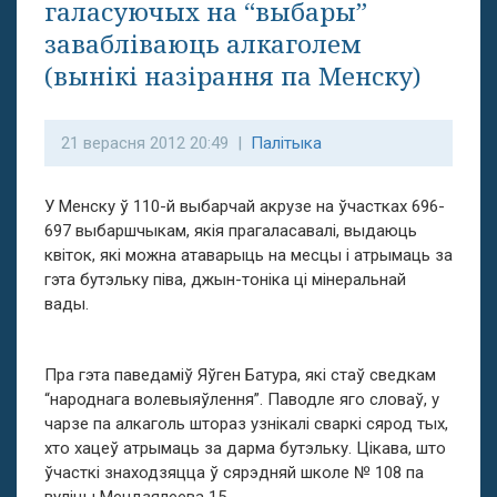
галасуючых на “выбары”
завабліваюць алкаголем
(вынікі назірання па Менску)
21 верасня 2012 20:49 |
Палітыка
У Менску ў 110-й выбарчай акрузе на ўчастках 696-
697 выбаршчыкам, якія прагаласавалі, выдаюць
квіток, які можна атаварыць на месцы і атрымаць за
гэта бутэльку піва, джын-тоніка ці мінеральнай
вады.
Пра гэта паведаміў Яўген Батура, які стаў сведкам
“народнага волевыяўлення”. Паводле яго словаў, у
чарзе па алкаголь штораз узнікалі сваркі сярод тых,
хто хацеў атрымаць за дарма бутэльку. Цікава, што
ўчасткі знаходзяцца ў сярэдняй школе № 108 па