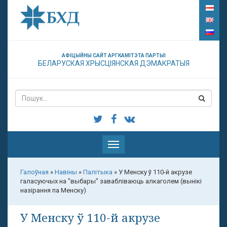
АФІЦЫЙНЫ САЙТ АРГКАМІТЭТА ПАРТЫІ
БЕЛАРУСКАЯ ХРЫСЦІЯНСКАЯ ДЭМАКРАТЫЯ
Паказаць
меню
Галоўная
»
Навіны
»
Палітыка
»
У Менску ў 110-й акрузе
галасуючых на "выбары" завабліваюць алкаголем (вынікі
назірання па Менску)
У Менску ў 110-й акрузе