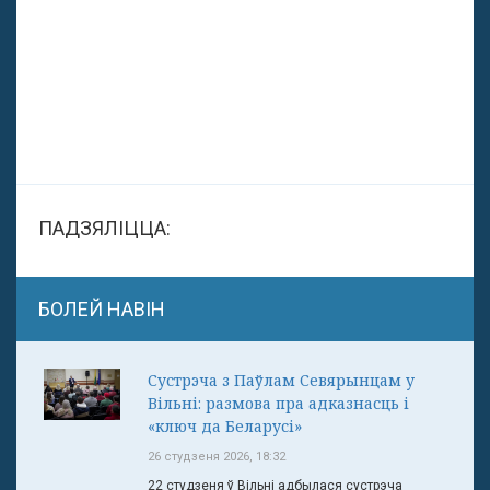
ПАДЗЯЛІЦЦА:
БОЛЕЙ НАВІН
Сустрэча з Паўлам Севярынцам у
Вільні: размова пра адказнасць і
«ключ да Беларусі»
26 студзеня 2026, 18:32
22 студзеня ў Вільні адбылася сустрэча