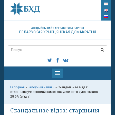
АФІЦЫЙНЫ САЙТ АРГКАМІТЭТА ПАРТЫІ
БЕЛАРУСКАЯ ХРЫСЦІЯНСКАЯ ДЭМАКРАТЫЯ
Паказаць
меню
Галоўная
»
Галоўныя навіны
»
Скандальнае відэа:
старшыня ўчастковай камісіі заяўляе, што яўка склала
28,6% (відэа)
Скандальнае відэа: старшыня