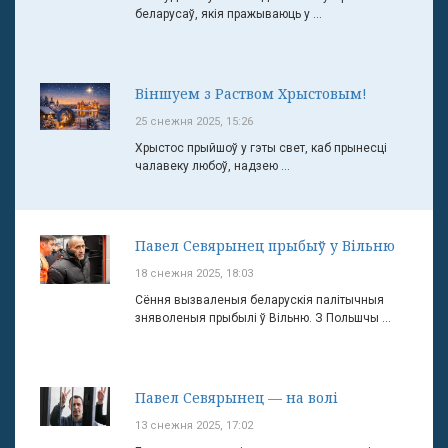
беларусаў, якія пражываюць у ...
Віншуем з Раством Хрыстовым!
25 снежня 2025, 15:26
Хрыстос прыйшоў у гэты свет, каб прынесці
чалавеку любоў, надзею ...
Павел Севярынец прыбыў у Вільню
18 снежня 2025, 18:03
Сёння вызваленыя беларускія палітычныя
зняволеныя прыбылі ў Вільню. З Польшчы ...
Павел Севярынец — на волі
13 снежня 2025, 17:02