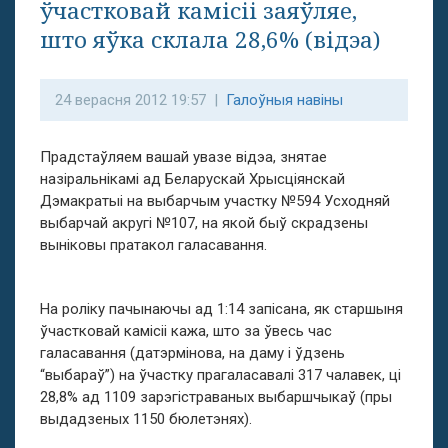
ўчастковай камісіі заяўляе,
што яўка склала 28,6% (відэа)
24 верасня 2012 19:57 |
Галоўныя навіны
Прадстаўляем вашай увазе відэа, знятае
назіральнікамі ад Беларускай Хрысціянскай
Дэмакратыі на выбарчым участку №594 Усходняй
выбарчай акругі №107, на якой быў скрадзены
выніковы пратакол галасавання.
На роліку пачынаючы ад 1:14 запісана, як старшыня
ўчастковай камісіі кажа, што за ўвесь час
галасавання (датэрмінова, на даму і ўдзень
“выбараў”) на ўчастку прагаласавалі 317 чалавек, ці
28,8% ад 1109 зарэгістраваных выбаршчыкаў (пры
выдадзеных 1150 бюлетэнях).