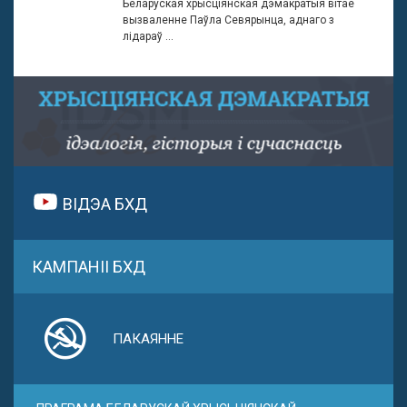
Беларуская хрысціянская дэмакратыя вітае
вызваленне Паўла Севярынца, аднаго з
лідараў ...
ВІДЭА БХД
КАМПАНІІ БХД
ПАКАЯННЕ