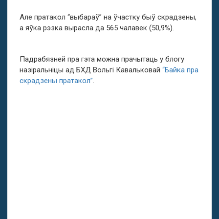
Але пратакол “выбараў” на ўчастку быў скрадзены,
а яўка рэзка вырасла да 565 чалавек (50,9%).
Падрабязней пра гэта можна прачытаць у блогу
назіральніцы ад БХД Вольгі Кавальковай
“Байка пра
скрадзены пратакол”
.