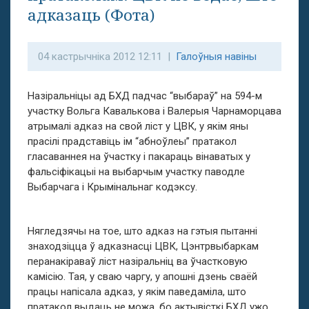
адказаць (Фота)
04 кастрычніка 2012 12:11 |
Галоўныя навіны
Назіральніцы ад БХД падчас “выбараў” на 594-м
участку Вольга Кавалькова і Валерыя Чарнаморцава
атрымалі адказ на свой ліст у ЦВК, у якім яны
прасілі прадставіць ім “абноўлеы” пратакол
гласаваннея на ўчастку і пакараць вінаватых у
фальсіфікацыі на выбарчым участку паводле
Выбарчага і Крымінальнаг кодэксу.
Нягледзячы на тое, што адказ на гэтыя пытанні
знаходзіцца ў адказнасці ЦВК, Цэнтрвыбаркам
перанакіраваў ліст назіральніц ва ўчастковую
камісію. Тая, у сваю чаргу, у апошні дзень сваёй
працы напісала адказ, у якім паведаміла, што
пратакол выдаць не можа, бо актывісткі БХД ужо