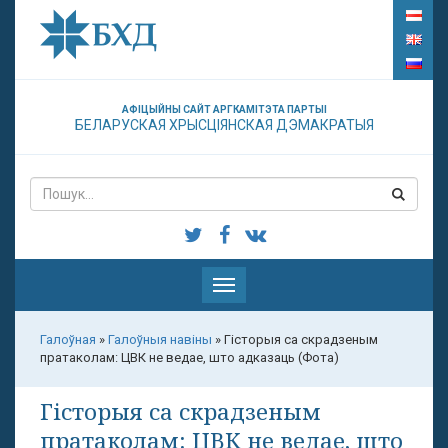
АФІЦЫЙНЫ САЙТ АРГКАМІТЭТА ПАРТЫІ
БЕЛАРУСКАЯ ХРЫСЦІЯНСКАЯ ДЭМАКРАТЫЯ
Паказаць
меню
Галоўная
»
Галоўныя навіны
»
Гісторыя са скрадзеным
пратаколам: ЦВК не ведае, што адказаць (Фота)
Гісторыя са скрадзеным
пратаколам: ЦВК не ведае, што