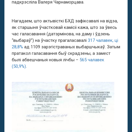
падкрэсліла Валеря Чарнаморцава.
Нагадаем, што актывісткі БХД зафіксавалі на відэа,
як старшыня ўчастковай камісіі кажа, што за ўвесь
час галасавання (датэрмінова, на даму і ўдзень
“выбараў”) на ўчастку прагаласавалі
317 чалавек, ці
28,8%
ад 1109 зарэгістраваных выбаршчыкаў. Затым
пратакол галасавання быў скрадзены, а замест
былі абвешчаныя новыя лічбы –
565 чалавек
(50,9%)
.