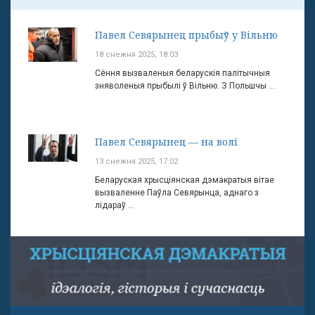
Павел Севярынец прыбыў у Вільню
18 снежня 2025, 18:03
Сёння вызваленыя беларускія палітычныя
зняволеныя прыбылі ў Вільню. З Польшчы ...
Павел Севярынец — на волі
13 снежня 2025, 17:02
Беларуская хрысціянская дэмакратыя вітае
вызваленне Паўла Севярынца, аднаго з
лідараў ...