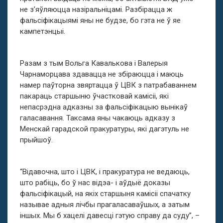
не з’яўляюцца назіральніцамі. Разбірацца ж
фальсіфікацыямі яны не будзе, бо гэта не ў яе
кампетэнцыі.
Разам з тым Вольга Кавалькова і Валерыя
Чарнаморцава здавацца не збіраюцца і маюць
намер паўторна звяртацца ў ЦВК з патрабаваннем
пакараць старшыню ўчастковай камісіі, які
непасрэдна адказны за фальсіфікацыю вынікаў
галасавання. Таксама яны чакаюць адказу з
Менскай гарадской пракуратуры, які дагэтуль не
прыйшоў.
“Відавочна, што і ЦВК, і пракуратура не ведаюць,
што рабіць, бо ў нас відэа- і аўдыё доказы
фальсіфікацый, на якіх старшыня камісіі спачатку
называе адныя лічбы прагаласаваўшых, а затым
іншых. Мы б хацелі давесці гэтую справу да суду”, –