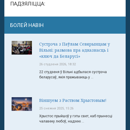
ПАДЗЯЛІЦЦА:
БОЛЕЙ НАВІН
Сустрэча з Паўлам Севярынцам у
Вільні: размова пра адказнасць і
«ключ да Беларусі»
26 студзеня 2026, 18:32
22 студзеня ў Вільні адбылася сустрэча
беларусаў, якія пражываюць у ...
Віншуем з Раством Хрыстовым!
25 снежня 2025, 15:26
Хрыстос прыйшоў у гэты свет, каб прынесці
чалавеку любоў, надзею ...