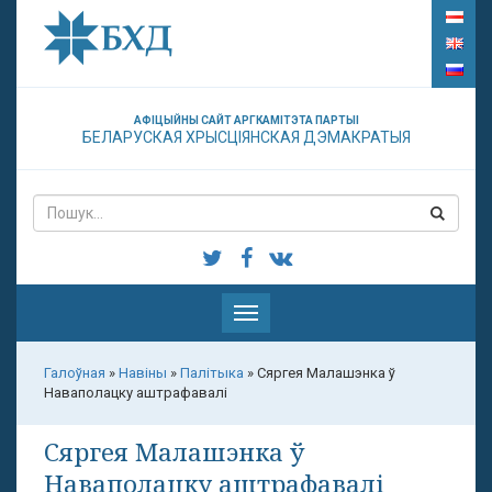
АФІЦЫЙНЫ САЙТ АРГКАМІТЭТА ПАРТЫІ
БЕЛАРУСКАЯ ХРЫСЦІЯНСКАЯ ДЭМАКРАТЫЯ
Паказаць
меню
Галоўная
»
Навіны
»
Палітыка
»
Сяргея Малашэнка ў
Наваполацку аштрафавалі
Сяргея Малашэнка ў
Наваполацку аштрафавалі