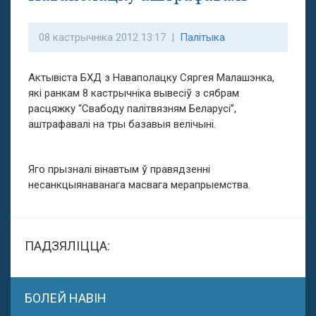
08 кастрычніка 2012 13:17 |
Палітыка
Актывіста БХД з Наваполацку Сяргея Малашэнка,
які ранкам 8 кастрычніка вывесіў з сябрам
расцяжку “Свабоду палітвязням Беларусі”,
аштрафавалі на тры базавыя велічыні.
Яго прызналі вінавтым ў правядзенні
несанкцыянаванага масвага мерапрыемства.
ПАДЗЯЛІЦЦА:
БОЛЕЙ НАВІН