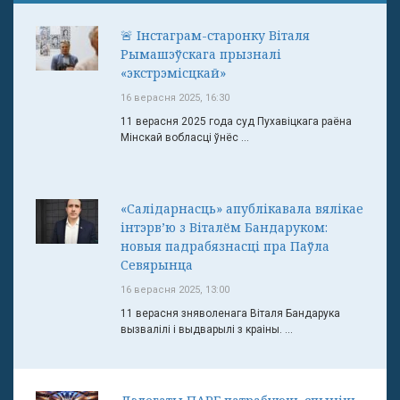
🚨 Інстаграм-старонку Віталя
Рымашэўскага прызналі
«экстрэмісцкай»
16 верасня 2025, 16:30
11 верасня 2025 года суд Пухавіцкага раёна
Мінскай вобласці ўнёс ...
«Салідарнасць» апублікавала вялікае
інтэрв’ю з Віталём Бандаруком:
новыя падрабязнасці пра Паўла
Севярынца
16 верасня 2025, 13:00
11 верасня зняволенага Віталя Бандарука
вызвалілі і выдварылі з краіны. ...