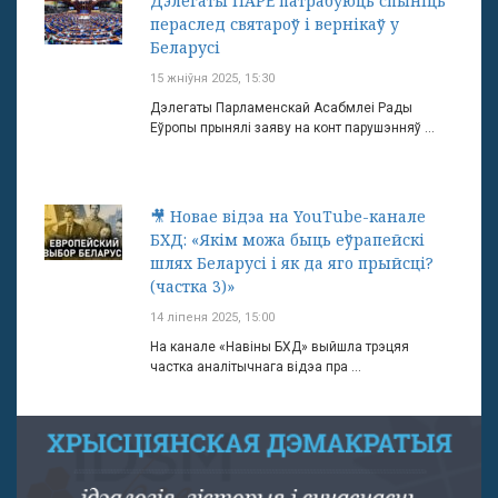
Дэлегаты ПАРЕ патрабуюць спыніць
пераслед святароў і вернікаў у
Беларусі
15 жніўня 2025, 15:30
Дэлегаты Парламенскай Асабмлеі Рады
Еўропы прынялі заяву на конт парушэнняў ...
🎥 Новае відэа на YouTube-канале
БХД: «Якім можа быць еўрапейскі
шлях Беларусі і як да яго прыйсці?
(частка 3)»
14 ліпеня 2025, 15:00
На канале «Навіны БХД» выйшла трэцяя
частка аналітычнага відэа пра ...