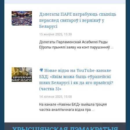
Дэлегаты ПАРЕ патрабуюць спыніць
пераслед святароў і вернікаў у
Беларусі
15 жніўня 2025, 15:30
Дэлегаты Парламенскай Асабмлеі Рады
Еўропы прынялі заяву на конт парушэнняў ...
🎥 Новае відэа на YouTube-канале
БХД: «Якім можа быць еўрапейскі
шлях Беларусі і як да яго прыйсці?
(частка 3)»
14 ліпеня 2025, 15:00
На канале «Навіны БХД» выйшла трэцяя
частка аналітычнага відэа пра ...