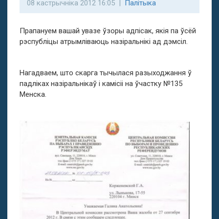
08 кастрычніка 2012 16:05 |
Палітыка
Прапануем вашай увазе ўзоры адпісак, якія па ўсёй
рэспубліцы атрымліваюць назіральнікі ад дэмсіл.
Нагадваем, што скарга тычылася разыходжання ў
падліках назіральнікаў і камісіі на ўчастку №135
Менска.