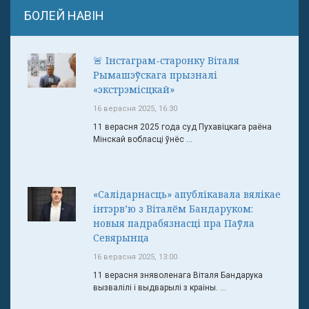
БОЛЕЙ НАВІН
🚨 Інстаграм-старонку Віталя
Рымашэўскага прызналі
«экстрэмісцкай»
16 верасня 2025, 16:30
11 верасня 2025 года суд Пухавіцкага раёна
Мінскай вобласці ўнёс ...
«Салідарнасць» апублікавала вялікае
інтэрв’ю з Віталём Бандаруком:
новыя падрабязнасці пра Паўла
Севярынца
16 верасня 2025, 13:00
11 верасня зняволенага Віталя Бандарука
вызвалілі і выдварылі з краіны. ...