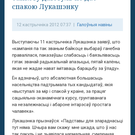
спакою Лукашэнку
12 кастрычніка 2012 07:37 |
Галоўныя навіны
Выступаючы 11 кастрычніка Лукашэнка заявіў, што
«кампанія па так званым байкоце выбараў ганебна
правалілася, паказаўшы слабасьць і баязьлівасьць
гэтак званай радыкальнай апазыцыі, пятай калёны,
якая не жадае нават імітаваць барацьбу за ўладу».
Ён адзначыў, што абсалютная большасьць
насельніцтва падтрымала тых кандыдатаў, якія
«выступалі за мір і спакой у краіне, за працяг
сацыяльна-эканамічнага курсу, грунтаванага
на незалежнасьці і абароне інтарэсаў простага
чалавека».
Лукашэнка прызнаўся: «Падставы для злараднасьці
тут няма. Шчыра вам скажу: мне шкада, што ў нас
так пакуль і не зьявілася нармальная, сумленная,