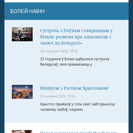
БОЛЕЙ НАВІН
Сустрэча з Паўлам Севярынцам у
Вільні: размова пра адказнасць і
«ключ да Беларусі»
26 студзеня 2026, 18:32
22 студзеня ў Вільні адбылася сустрэча
беларусаў, якія пражываюць у ...
Віншуем з Раством Хрыстовым!
25 снежня 2025, 15:26
Хрыстос прыйшоў у гэты свет, каб прынесці
чалавеку любоў, надзею ...