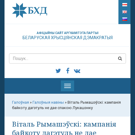
АФІЦЫЙНЫ САЙТ АРГКАМІТЭТА ПАРТЫІ
БЕЛАРУСКАЯ ХРЫСЦІЯНСКАЯ ДЭМАКРАТЫЯ
Паказаць
меню
Галоўная
»
Галоўныя навіны
»
Віталь Рымашэўскі: кампанія
байкоту дагэтуль не дае спакою Лукашэнку
Віталь Рымашэўскі: кампанія
байкоту дагэтуль не дае