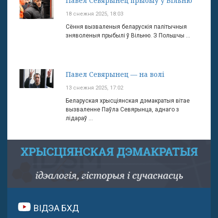
Павел Севярынец прыбыў у Вільню
18 снежня 2025, 18:03
Сёння вызваленыя беларускія палітычныя
зняволеныя прыбылі ў Вільню. З Польшчы ...
Павел Севярынец — на волі
13 снежня 2025, 17:02
Беларуская хрысціянская дэмакратыя вітае
вызваленне Паўла Севярынца, аднаго з
лідараў ...
ВІДЭА БХД