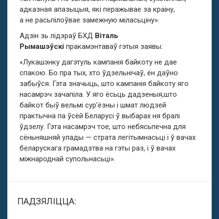
адказная апазыцыя, які перажывае за краіну,
а не расьпілоўвае замежную міласьціну».
Адзін зь лідэраў БХД
Віталь
Рымашэўскі
пракамэнтаваў гэтыя заявы:
«Лукашэнку дагэтуль кампанія байкоту не дае
спакою. Бо пра тых, хто ўдзельнічаў, ён даўно
забыўся. Гэта значыць, што кампанія байкоту яго
насамрэч зачапіла. У яго ёсьць дадзеныя,што
байкот быў вельмі сур’ёзны і шмат людзей
практычна па ўсёй Беларусі ў выбарах ня бралі
ўдзелу. Гэта насамрэч тое, што небясьпечна для
сёньняшняй улады — страта легітымнасьці і ў вачах
беларускага грамадзтва на гэты раз, і ў вачах
міжнароднай супольнасьці».
ПАДЗЯЛІЦЦА: