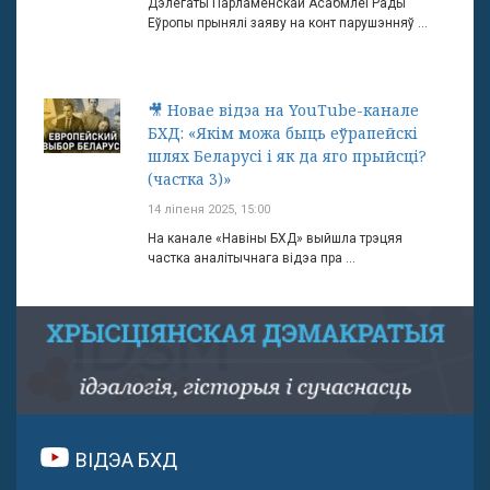
Дэлегаты Парламенскай Асабмлеі Рады
Еўропы прынялі заяву на конт парушэнняў ...
🎥 Новае відэа на YouTube-канале
БХД: «Якім можа быць еўрапейскі
шлях Беларусі і як да яго прыйсці?
(частка 3)»
14 ліпеня 2025, 15:00
На канале «Навіны БХД» выйшла трэцяя
частка аналітычнага відэа пра ...
ВІДЭА БХД