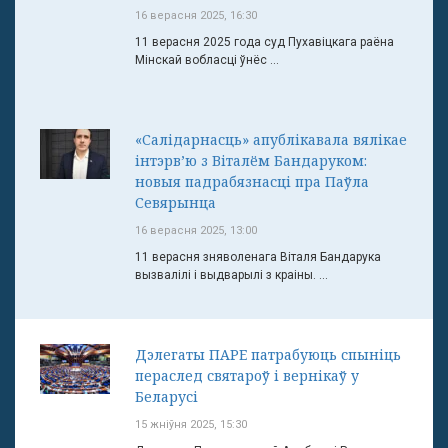
16 верасня 2025, 16:30
11 верасня 2025 года суд Пухавіцкага раёна
Мінскай вобласці ўнёс ...
«Салідарнасць» апублікавала вялікае
інтэрв’ю з Віталём Бандаруком:
новыя падрабязнасці пра Паўла
Севярынца
16 верасня 2025, 13:00
11 верасня зняволенага Віталя Бандарука
вызвалілі і выдварылі з краіны. ...
Дэлегаты ПАРЕ патрабуюць спыніць
пераслед святароў і вернікаў у
Беларусі
15 жніўня 2025, 15:30