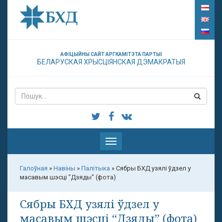
АФІЦЫЙНЫ САЙТ АРГКАМІТЭТА ПАРТЫІ
БЕЛАРУСКАЯ ХРЫСЦІЯНСКАЯ ДЭМАКРАТЫЯ
Паказаць
меню
Галоўная
»
Навіны
»
Палітыка
»
Сябры БХД узялі ўдзел у
масавым шэсці "Дзяды" (фота)
Сябры БХД узялі ўдзел у
масавым шэсці “Дзяды” (фота)