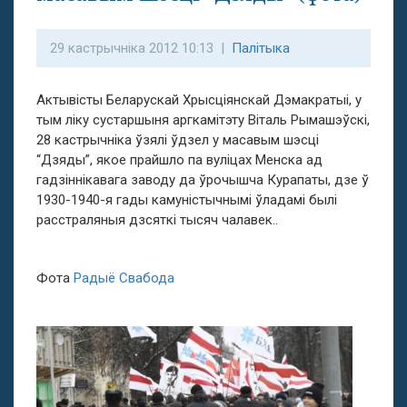
29 кастрычніка 2012 10:13 |
Палітыка
Актывісты Беларускай Хрысціянскай Дэмакратыі, у
тым ліку сустаршыня аргкамітэту Віталь Рымашэўскі,
28 кастрычніка ўзялі ўдзел у масавым шэсці
“Дзяды”, якое прайшло па вуліцах Менска ад
гадзіннікавага заводу да ўрочышча Курапаты, дзе ў
1930-1940-я гады камуністычнымі ўладамі былі
расстраляныя дзсяткі тысяч чалавек..
Фота
Радыё Свабода