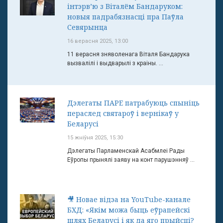
інтэрв’ю з Віталём Бандаруком:
новыя падрабязнасці пра Паўла
Севярынца
16 верасня 2025, 13:00
11 верасня зняволенага Віталя Бандарука
вызвалілі і выдварылі з краіны. ...
Дэлегаты ПАРЕ патрабуюць спыніць
пераслед святароў і вернікаў у
Беларусі
15 жніўня 2025, 15:30
Дэлегаты Парламенскай Асабмлеі Рады
Еўропы прынялі заяву на конт парушэнняў ...
🎥 Новае відэа на YouTube-канале
БХД: «Якім можа быць еўрапейскі
шлях Беларусі і як да яго прыйсці?