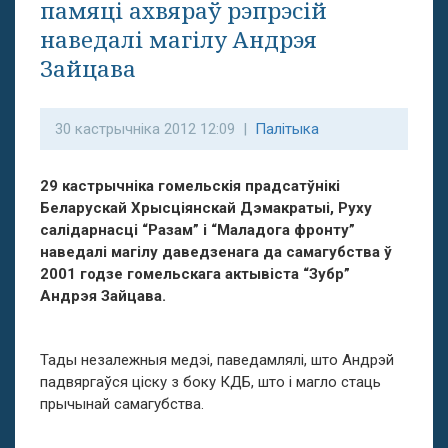
памяці ахвяраў рэпрэсій
наведалі магілу Андрэя
Зайцава
30 кастрычніка 2012 12:09 |
Палітыка
29 кастрычніка гомельскія прадсатўнікі
Беларускай Хрысціянскай Дэмакратыі,
Руху
салідарнасці “Разам” і “Маладога фронту”
наведалі магілу даведзенага да самагубства ў
2001 годзе гомельскага актывіста “Зубр”
Андрэя Зайцава.
Тады незалежныя медэі, паведамлялі, што Андрэй
падвяргаўся ціску з боку КДБ, што і магло стаць
прычынай самагубства.