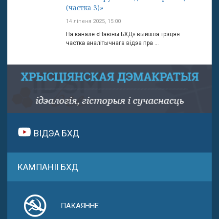
(частка 3)»
14 ліпеня 2025, 15:00
На канале «Навіны БХД» выйшла трэцяя
частка аналітычнага відэа пра ...
ВІДЭА БХД
КАМПАНІІ БХД
ПАКАЯННЕ