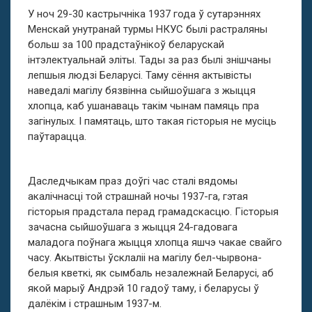
У ноч 29-30 кастрычнiка 1937 года ў сутарэннях
Менскай унутранай турмы НКУС былі растраляны
больш за 100 прадстаўнікоў беларускай
інтэлектуальнай эліты. Тады за раз былі знішчаны
лепшыя людзі Беларусі. Таму сёння актывісты
наведалі магілу бязвінна сыйшоўшага з жыцця
хлопца, каб ушанаваць такім чынам памяць пра
загінулых. І памятаць, што такая гісторыя не мусіць
паўтарацца.
Даследчыкам праз доўгі час сталі вядомы
акалічнасці той страшнай ночы 1937-га, гэтая
гісторыя прадстала перад грамадскасцю. Гісторыя
зачасна сыйшоўшага з жыцця 24-гадовага
маладога поўнага жыцця хлопца яшчэ чакае свайго
часу. Акытвісты ўсклаліі на магілу бел-чырвона-
белыя кветкі, як сымбаль незалежнай Беларусі, аб
якой марыў Андрэй 10 гадоў таму, і беларусы ў
далёкім і страшным 1937-м.