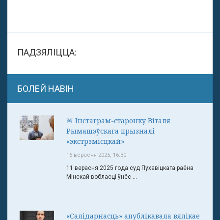
ПАДЗЯЛІЦЦА:
БОЛЕЙ НАВІН
🚨 Інстаграм-старонку Віталя
Рымашэўскага прызналі
«экстрэмісцкай»
16 верасня 2025, 16:30
11 верасня 2025 года суд Пухавіцкага раёна
Мінскай вобласці ўнёс ...
«Салідарнасць» апублікавала вялікае