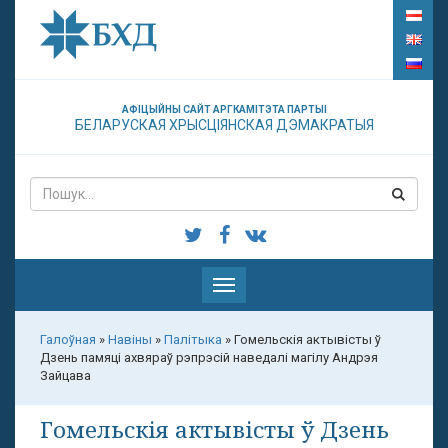
АФІЦЫЙНЫ САЙТ АРГКАМІТЭТА ПАРТЫІ
БЕЛАРУСКАЯ ХРЫСЦІЯНСКАЯ ДЭМАКРАТЫЯ
Паказаць
меню
Галоўная
»
Навіны
»
Палітыка
»
Гомельскія актывісты ў
Дзень памяці ахвяраў рэпрэсій наведалі магілу Андрэя
Зайцава
Гомельскія актывісты ў Дзень