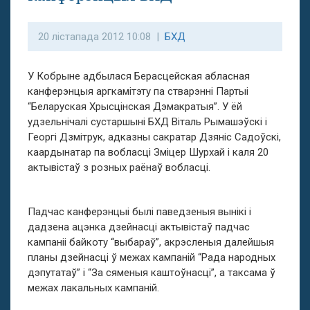
20 лістапада 2012 10:08 |
БХД
У Кобрыне адбылася Берасцейская абласная
канферэнцыя аргкамітэту па стварэнні Партыі
“Беларуская Хрысцінская Дэмакратыя”. У ёй
удзельнічалі сустаршыні БХД Віталь Рымашэўскі і
Георгі Дзмітрук, адказны сакратар Дзяніс Садоўскі,
каардынатар па вобласці Зміцер Шурхай і каля 20
актывістаў з розных раёнаў вобласці.
Падчас канферэнцыі былі паведзеныя вынікі і
дадзена ацэнка дзейнасці актывістаў падчас
кампаніі байкоту “выбараў”, акрэсленыя далейшыя
планы дзейнасці ў межах кампаній “Рада народных
дэпутатаў” і “За сяменыя каштоўнасці”, а таксама ў
межах лакальных кампаній.