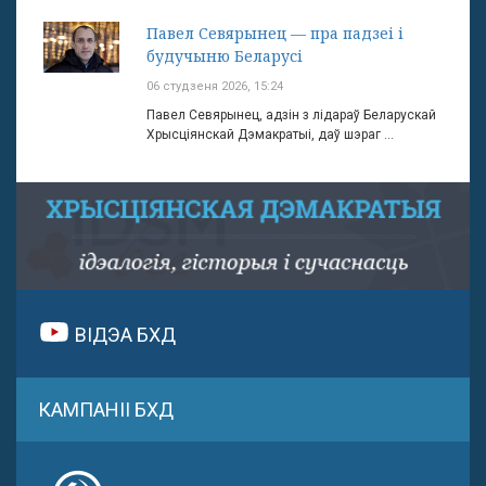
Павел Севярынец — пра падзеі і
будучыню Беларусі
06 студзеня 2026, 15:24
Павел Севярынец, адзін з лідараў Беларускай
Хрысціянскай Дэмакратыі, даў шэраг ...
ВІДЭА БХД
КАМПАНІІ БХД