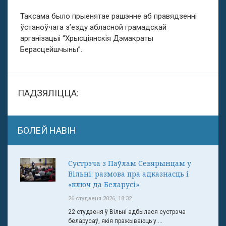
Таксама было прыенятае рашэнне аб правядзенні
ўстаноўчага з’езду абласной грамадскай
арганізацыі “Хрысціянскія Дэмакраты
Берасцейшчыны”.
ПАДЗЯЛІЦЦА:
БОЛЕЙ НАВІН
Сустрэча з Паўлам Севярынцам у
Вільні: размова пра адказнасць і
«ключ да Беларусі»
26 студзеня 2026, 18:32
22 студзеня ў Вільні адбылася сустрэча
беларусаў, якія пражываюць у ...