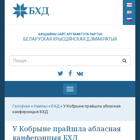
АФІЦЫЙНЫ САЙТ АРГКАМІТЭТА ПАРТЫІ
БЕЛАРУСКАЯ ХРЫСЦІЯНСКАЯ ДЭМАКРАТЫЯ
Паказаць
меню
Галоўная
»
Навіны
»
БХД
»
У Кобрыне прайшла абласная
канферэнцыя БХД
У Кобрыне прайшла абласная
канферэнцыя БХД