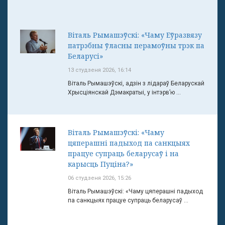
Віталь Рымашэўскі: «Чаму Еўразвязу
патрэбны ўласны перамоўны трэк па
Беларусі»
13 студзеня 2026, 16:14
Віталь Рымашэўскі, адзін з лідараў Беларускай
Хрысціянскай Дэмакратыі, у інтэрв’ю ...
Віталь Рымашэўскі: «Чаму
цяперашні падыход па санкцыях
працуе супраць беларусаў і на
карысць Пуціна?»
06 студзеня 2026, 15:26
Віталь Рымашэўскі: «Чаму цяперашні падыход
па санкцыях працуе супраць беларусаў ...