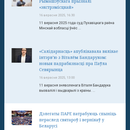
Рымашэўскага прызналі
«экстрэмісцкай»
16 верасня 2025, 16:30
11 верасня 2025 года суд Пухавіцкага раёна
Мінскай вобласці ўнёс ...
«Салідарнасць» апублікавала вялікае
інтэрв’ю з Віталём Бандаруком:
новыя падрабязнасці пра Паўла
Севярынца
16 верасня 2025, 13:00
11 верасня зняволенага Віталя Бандарука
вызвалілі і выдварылі з краіны. ...
Дэлегаты ПАРЕ патрабуюць спыніць
пераслед святароў і вернікаў у
Беларусі