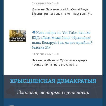
15 жніўня 2025, 15:30
Дэлегаты Парламенскай Асабмлеі Рады
Еўропы прынялі заяву на конт парушэнняў ...
🎥 Новае відэа на YouTube-канале
БХД: «Якім можа быць еўрапейскі
шлях Беларусі і як да яго прыйсці?
(частка 3)»
14 ліпеня 2025, 15:00
На канале «Навіны БХД» выйшла трэцяя
частка аналітычнага відэа пра ...