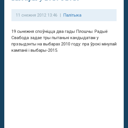
11 снежня 2012 13:46 |
Палітыка
19 сьнежня споўніцца два гады Плошчы. Радыё
Свабода задае тры пытаньні кандыдатам у
прэзыдэнты на выбарах 2010 году: пра ўрокі мінулай
кампаніі і выбары-2015.