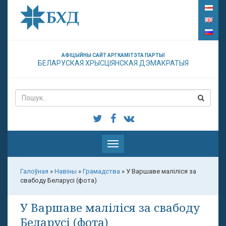
АФІЦЫЙНЫ САЙТ АРГКАМІТЭТА ПАРТЫІ
БЕЛАРУСКАЯ ХРЫСЦІЯНСКАЯ ДЭМАКРАТЫЯ
Паказаць
меню
Галоўная
»
Навіны
»
Грамадства
»
У Варшаве маліліся за
свабоду Беларусі (фота)
У Варшаве маліліся за свабоду
Беларусі (фота)