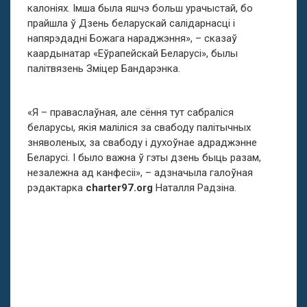
калоніях. Імша была яшчэ больш урачыстай, бо
прайшла ў Дзень беларускай салідарнасці і
напярэдадні Божага нараджэння», – сказаў
каардынатар «Еўрапейскай Беларусі», былы
палітвязень Зміцер Бандарэнка.
«Я – праваслаўная, але сёння тут сабраліся
беларусы, якія маліліся за свабоду палітычных
зняволеных, за свабоду і духоўнае адраджэнне
Беларусі. І было важна ў гэты дзень быць разам,
незалежна ад канфесіі», – адзначыла галоўная
рэдактарка
charter97.org
Наталля Радзіна.