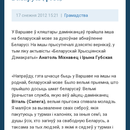
17 снежня 2012 15:21 |
Грамадства
У Варшаве ў кляштары дамініканцаў прайшла імша
на беларускай мове за духоўнае абнаўленне
Беларусі. На імшы прысутнічалі дзясяткі вернікаў, у
тым ліку актывісты «Беларускай Хрысціянскай
Дэмакратыі»
Анатоль Міхнавец і
Ірына Губская
.
«Напраўду, гэта шчасце быць у Варшаве на імшы на
роднай, беларускай мове. Было вельмі прыемна, што
прыйшло досыць шмат беларусаў. Вельмі
ўрачыстая служба, якую вёў айцец-дамініканец
Віталь (Сапега)
, вельмі прыгожа спявала моладзь.
Я маліўся за вызваленне сваіх сяброў, якія
пакутуюць у турмах і калоніях, за іхныя сем’і, за
душы ўсіх, хто загінуў за свабодную Беларусь, а
таксама за тых людзей, з якімі я сядзеў у турмах і