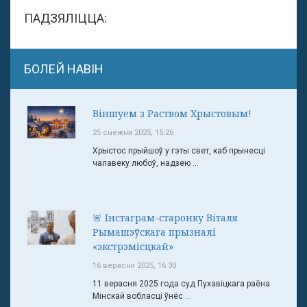
ПАДЗЯЛІЦЦА:
БОЛЕЙ НАВІН
Віншуем з Раством Хрыстовым!
25 снежня 2025, 15:26
Хрыстос прыйшоў у гэты свет, каб прынесці
чалавеку любоў, надзею ...
🚨 Інстаграм-старонку Віталя
Рымашэўскага прызналі
«экстрэмісцкай»
16 верасня 2025, 16:30
11 верасня 2025 года суд Пухавіцкага раёна
Мінскай вобласці ўнёс ...