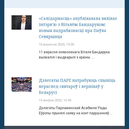
«Салідарнасць» апублікавала вялікае
інтэрв’ю з Віталём Бандаруком:
новыя падрабязнасці пра Паўла
Севярынца
16 верасня 2025, 13:00
11 верасня зняволенага Віталя Бандарука
вызвалілі і выдварылі з краіны. ...
Дэлегаты ПАРЕ патрабуюць спыніць
пераслед святароў і вернікаў у
Беларусі
15 жніўня 2025, 15:30
Дэлегаты Парламенскай Асабмлеі Рады
Еўропы прынялі заяву на конт парушэнняў ...