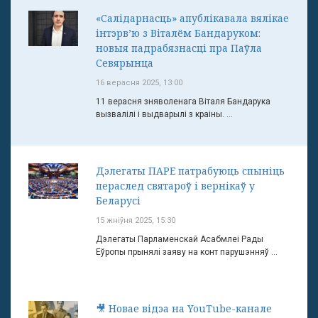
«Салідарнасць» апублікавала вялікае
інтэрв’ю з Віталём Бандаруком:
новыя падрабязнасці пра Паўла
Севярынца
16 верасня 2025, 13:00
11 верасня зняволенага Віталя Бандарука
вызвалілі і выдварылі з краіны. ...
Дэлегаты ПАРЕ патрабуюць спыніць
пераслед святароў і вернікаў у
Беларусі
15 жніўня 2025, 15:30
Дэлегаты Парламенскай Асабмлеі Рады
Еўропы прынялі заяву на конт парушэнняў ...
🎥 Новае відэа на YouTube-канале