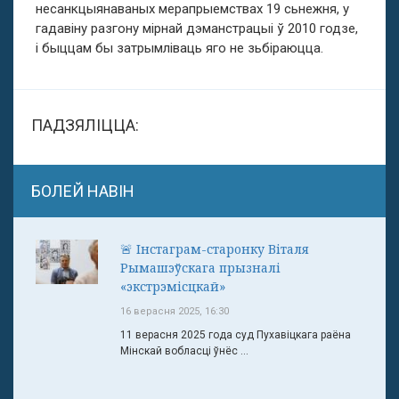
несанкцыянаваных мерапрыемствах 19 сьнежня, у
гадавіну разгону мірнай дэманстрацыі ў 2010 годзе,
і быццам бы затрымліваць яго не зьбіраюцца.
ПАДЗЯЛІЦЦА:
БОЛЕЙ НАВІН
🚨 Інстаграм-старонку Віталя
Рымашэўскага прызналі
«экстрэмісцкай»
16 верасня 2025, 16:30
11 верасня 2025 года суд Пухавіцкага раёна
Мінскай вобласці ўнёс ...