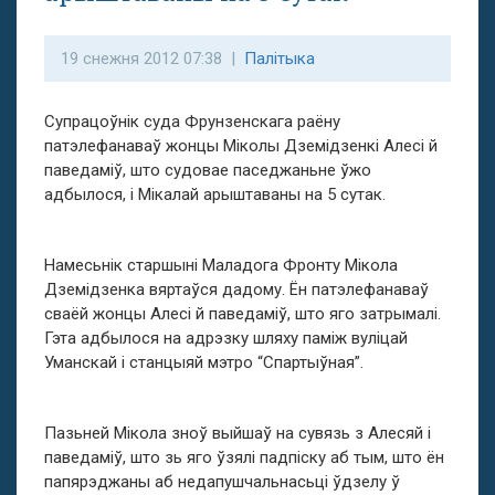
19 снежня 2012 07:38 |
Палітыка
Супрацоўнік суда Фрунзенскага раёну
патэлефанаваў жонцы Міколы Дземідзенкі Алесі й
паведаміў, што судовае паседжаньне ўжо
адбылося, і Мікалай арыштаваны на 5 сутак.
Намесьнік старшыні Маладога Фронту Мікола
Дземідзенка вяртаўся дадому. Ён патэлефанаваў
сваёй жонцы Алесі й паведаміў, што яго затрымалі.
Гэта адбылося на адрэзку шляху паміж вуліцай
Уманскай і станцыяй мэтро “Спартыўная”.
Пазьней Мікола зноў выйшаў на сувязь з Алесяй і
паведаміў, што зь яго ўзялі падпіску аб тым, што ён
папярэджаны аб недапушчальнасьці ўдзелу ў