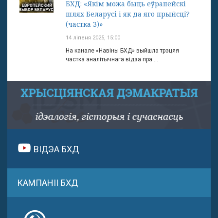
БХД: «Якім можа быць еўрапейскі
шлях Беларусі і як да яго прыйсці?
(частка 3)»
14 ліпеня 2025, 15:00
На канале «Навіны БХД» выйшла трэцяя
частка аналітычнага відэа пра ...
ВІДЭА БХД
КАМПАНІІ БХД