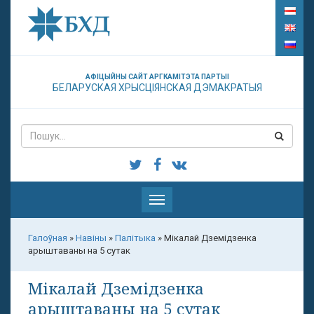
АФІЦЫЙНЫ САЙТ АРГКАМІТЭТА ПАРТЫІ
БЕЛАРУСКАЯ ХРЫСЦІЯНСКАЯ ДЭМАКРАТЫЯ
Паказаць
меню
Галоўная
»
Навіны
»
Палітыка
»
Мікалай Дземідзенка
арыштаваны на 5 сутак
Мікалай Дземідзенка
арыштаваны на 5 сутак