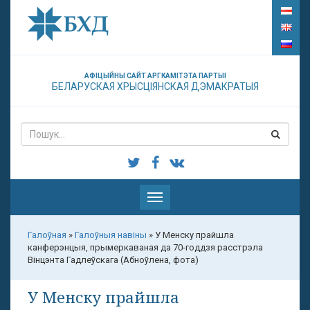
АФІЦЫЙНЫ САЙТ АРГКАМІТЭТА ПАРТЫІ
БЕЛАРУСКАЯ ХРЫСЦІЯНСКАЯ ДЭМАКРАТЫЯ
Паказаць
меню
Галоўная
»
Галоўныя навіны
»
У Менску прайшла
канферэнцыя, прымеркаваная да 70-годдзя расстрэла
Вінцэнта Гадлеўскага (Абноўлена, фота)
У Менску прайшла