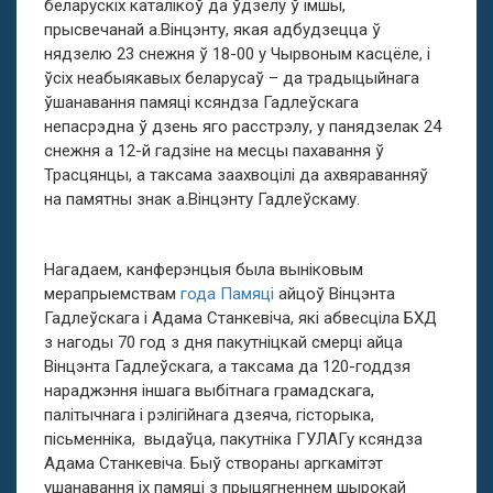
беларускіх каталікоў да ўдзелу ў імшы,
прысвечанай а.Вінцэнту, якая адбудзецца ў
нядзелю 23 снежня ў 18-00 у Чырвоным касцёле, і
ўсіх неабыякавых беларусаў – да традыцыйнага
ўшанавання памяці ксяндза Гадлеўскага
непасрэдна ў дзень яго расстрэлу, у панядзелак 24
снежня а 12-й гадзіне на месцы пахавання ў
Трасцянцы, а таксама заахвоцілі да ахвяраванняў
на памятны знак а.Вінцэнту Гадлеўскаму.
Нагадаем, канферэнцыя была выніковым
мерапрыемствам
года Памяці
айцоў Вінцэнта
Гадлеўскага і Адама Станкевіча, які абвесціла БХД
з нагоды 70 год з дня пакутніцкай смерці айца
Вінцэнта Гадлеўскага, а таксама да 120-годдзя
нараджэння іншага выбітнага грамадскага,
палітычнага і рэлігійнага дзеяча, гісторыка,
пісьменніка, выдаўца, пакутніка ГУЛАГу ксяндза
Адама Станкевіча. Быў створаны аргкамітэт
ушанавання іх памяці з прыцягненнем шырокай