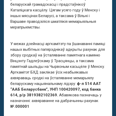
беларускай грамадскасці і прадстаўнікоў
Каталіцкага касцёлу. Цягам усяго году ў Менску і
іншых мясцінах Беларусі, а таксама ў Вільні і
Варшаве праводзіліся шматлікія мемарыяльныя
мерапрыемствы.
У межах дзейнасці аргкамітэту па ўшанаванні памяці
нашых выбітных папярэднікаў адкрыты рахунак для
збору сродкаў на ўсталяванне памятнага камяню
Вінцэнту Гадлеўскаму ў Трасцянцы, а таксама
памятнай шыльды на Чырвоным касьцёле ў Менску.
Аргкамітэт БХД заклікае ўсіх неабыякавых
ахвяраваць сродкі на ўсталяванне мемарыялу
беларускаму нацыянальнаму лідэру:
ф-л 514 ААТ
“ААБ Беларусбанк”, УНП 100420097, код банка
614, р/р 3819382102369.
Абавякова пазначаць у
назначэнні: ахвяраванне на дабрачынны рахунак
№.000001