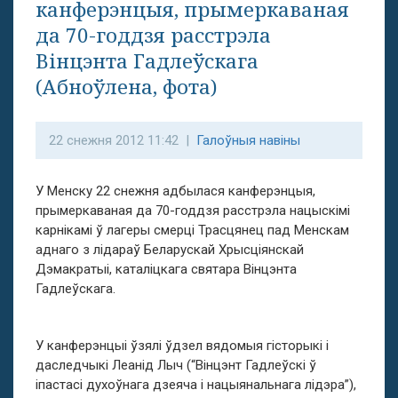
канферэнцыя, прымеркаваная
да 70-годдзя расстрэла
Вінцэнта Гадлеўскага
(Абноўлена, фота)
22 снежня 2012 11:42 |
Галоўныя навіны
У Менску 22 снежня адбылася канферэнцыя,
прымеркаваная да 70-годдзя расстрэла нацыскімі
карнікамі ў лагеры смерці Трасцянец пад Менскам
аднаго з лідараў Беларускай Хрысціянскай
Дэмакратыі, каталіцкага святара Вінцэнта
Гадлеўскага.
У канферэнцыі ўзялі ўдзел вядомыя гісторыкі і
даследчыкі Леанід Лыч (“Вінцэнт Гадлеўскі ў
іпастасі духоўнага дзеяча і нацыянальнага лідэра”),