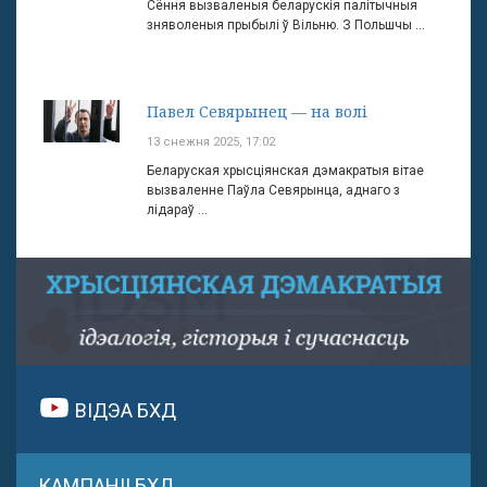
Сёння вызваленыя беларускія палітычныя
зняволеныя прыбылі ў Вільню. З Польшчы ...
Павел Севярынец — на волі
13 снежня 2025, 17:02
Беларуская хрысціянская дэмакратыя вітае
вызваленне Паўла Севярынца, аднаго з
лідараў ...
ВІДЭА БХД
КАМПАНІІ БХД