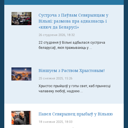
Сустрэча з Паўлам Севярынцам у
Вільні: размова пра адказнасць і
«ключ да Беларусі»
26 студзеня 2026, 18:32
22 студзеня ў Вільні адбылася сустрэча
беларусаў, якія пражываюць у ...
Віншуем з Раством Хрыстовым!
25 снежня 2025, 15:26
Хрыстос прыйшоў у гэты свет, каб прынесці
чалавеку любоў, надзею ...
Павел Севярынец прыбыў у Вільню
18 снежня 2025, 18:03