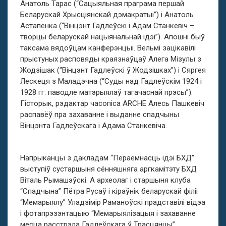
Анатоль Тарас (“Сацыяльная праграма першай
Беларускай Хрысціянскай дэмакратыі”) і Анатоль
Астапенка (“Вінцэнт Гадлеўскі і Адам Станкевіч –
творцы беларускай нацыянальнай ідэі”). Апошні быў
таксама вядоўцам канферэнцыі. Вельмі зацікавілі
прыстуных расповяды краязнаўцаў Алега Мізулы з
Жодзішак (“Вінцэнт Гадлеўскі ў Жодзішках”) і Сяргея
Лескеця з Маладэчна (“Суды над Гадлеўскім 1924 і
1928 гг. паводле матэрыялаў тагачаснай прэсы”).
Гісторык, рэдактар часопіса ARCHE Алесь Пашкевіч
распавёў пра захаванне і выданне спадчыны
Вінцэнта Гадлеўскага і Адама Станкевіча.
Напрыканцы з дакладам “Пераемнасць ідэі БХД”
выступіў сустаршыня сённяшняга аргкамітэту БХД
Віталь Рымашэўскі. А археолаг і старшыня клуба
“Спадчына” Пётра Русаў і кіраўнік беларускай філіі
“Мемарыялу” Уладзімір Раманоўскі прадставілі відэа
і фотапрэзэнтацыю “Мемарыялізацыя і захаванне
месца расстрэла Гадлеўскага ў Трасцянцы”.