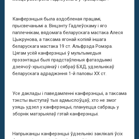
Канферэнцыя была аздобленая працамі,
прысвечанымі а. Вінцэнту Гадлеўскаму і яго
паплечнікам, вядомага беларускага мастака Алеся
Цыкрунова, а таксама ягонай копіяй іншага
беларускага мастака 19 ст. Альфрэда Ромэра.
Цягам усёй канферэнцыі ў мультымедыя
прэзэнтацыі былі прадстаўленыя фатаздымкі
дзеячоў-хрысціянаў і сябраў БХД, удзельнікаў
беларускага адраджэння 1-й паловы XX ст.
Усе даклады і паведамленні канферэнцыі, а таксама
тэксты выступаў тых адмыслоўцаў, хто не змог
узяць удзел у канферэнцыі, плануецца сабраць у
зборнік матэрыялаў гэтай канферэнцыі.
Напрыканцы канферэнцыі ўдзельнікі заклікалі ўсіх