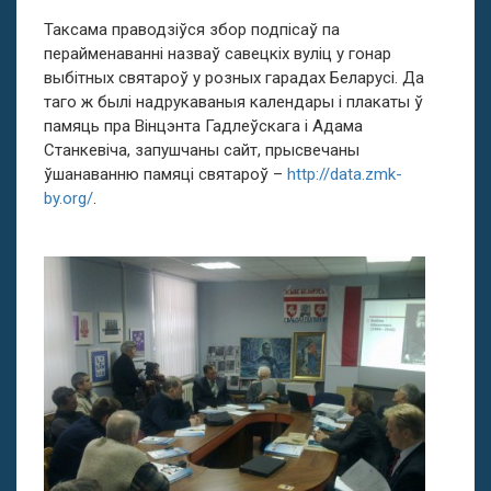
Таксама праводзіўся збор подпісаў па
перайменаванні назваў савецкіх вуліц у гонар
выбітных святароў у розных гарадах Беларусі. Да
таго ж былі надрукаваныя календары і плакаты ў
памяць пра Вінцэнта Гадлеўскага і Адама
Станкевіча, запушчаны сайт, прысвечаны
ўшанаванню памяці святароў –
http://data.zmk-
by.org/
.