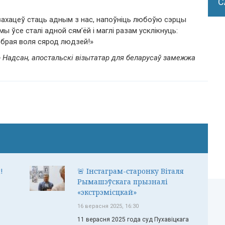
С
 захацеў стаць адным з нас, напоўніць любоўю сэрцы
мы ўсе сталі адной сям’ёй і маглі разам усклікнуць:
обрая воля сярод людзей!»
Надсан, апостальскі візытатар для беларусаў замежжа
!
🚨 Інстаграм-старонку Віталя
Рымашэўскага прызналі
«экстрэмісцкай»
16 верасня 2025, 16:30
11 верасня 2025 года суд Пухавіцкага