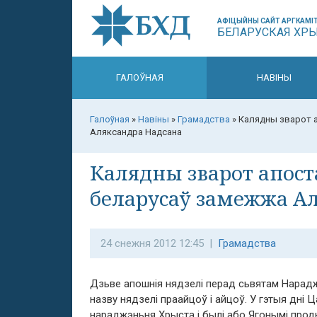
АФІЦЫЙНЫ САЙТ АРГКАМІТ
БЕЛАРУСКАЯ ХР
ГАЛОЎНАЯ
НАВІНЫ
Галоўная
»
Навіны
»
Грамадства
»
Калядны зварот а
Аляксандра Надсана
Калядны зварот апост
беларусаў замежжа А
24 снежня 2012 12:45 |
Грамадства
Дзьве апошнія нядзелі перад сьвятам Нарад
назву нядзелі праайцоў і айцоў. У гэтыя дні 
нараджэньня Хрыста і былі або Ягонымі продка