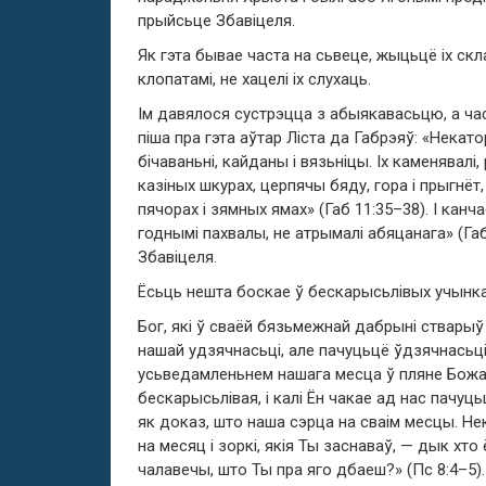
прыйсьце Збавіцеля.
Як гэта бывае часта на сьвеце, жыцьцё іх скл
клопатамі, не хацелі іх слухаць.
Ім давялося сустрэцца з абыякавасьцю, а ча
піша пра гэта аўтар Ліста да Габрэяў: «Некато
бічаваньні, кайданы і вязьніцы. Іх каменявалі,
казіных шкурах, церпячы бяду, гора і прыгнёт,
пячорах і зямных ямах» (Габ 11:35–38). І канч
годнымі пахвалы, не атрымалі абяцанага» (Га
Збавіцеля.
Ёсьць нешта боскае ў бескарысьлівых учынка
Бог, які ў сваёй бязьмежнай дабрыні стварыў 
нашай удзячнасьці, але пачуцьцё ўдзячнасьці
усьведамленьнем нашага месца ў пляне Божаг
бескарысьлівая, і калі Ён чакае ад нас пачуц
як доказ, што наша сэрца на сваім месцы. Нека
на месяц і зоркі, якія Ты заснаваў, — дык хто
чалавечы, што Ты пра яго дбаеш?» (Пс 8:4–5)