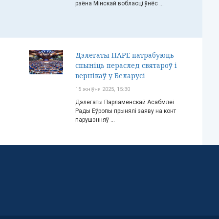
раёна Мінскай вобласці ўнёс ...
Дэлегаты ПАРЕ патрабуюць
спыніць пераслед святароў і
вернікаў у Беларусі
15 жніўня 2025, 15:30
Дэлегаты Парламенскай Асабмлеі
Рады Еўропы прынялі заяву на конт
парушэнняў ...