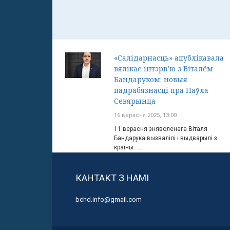
«Салідарнасць» апублікавала
вялікае інтэрв’ю з Віталём
Бандаруком: новыя
падрабязнасці пра Паўла
Севярынца
16 верасня 2025, 13:00
11 верасня зняволенага Віталя
Бандарука вызвалілі і выдварылі з
краіны. ...
КАНТАКТ З НАМІ
bchd.info@gmail.com