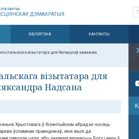
ЭТА ПАРТЫІ
ЫСЦІЯНСКАЯ ДЭМАКРАТЫЯ
БІБЛІЯТЭКА
КАНТАКТЫ
постальскага візытатара для беларусаў замежжа
альскага візытатара для
ляксандра Надсана
К
жэньня Хрыстовага ў бізантыйскім абрадзе носяць
Царква ўспамінае праведнікаў, якія жылі да
мі паводле цела, або захавалі вернасьць Богу і веру ў