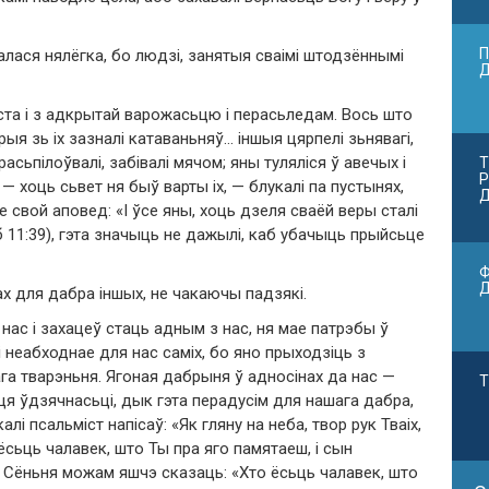
П
алася нялёгка, бо людзі, занятыя сваімі штодзённымі
ста і з адкрытай варожасьцю і перасьледам. Вось што
рыя зь іх зазналі катаваньняў… іншыя цярпелі зьнявагі,
 расьпілоўвалі, забівалі мячом; яны туляліся ў авечых і
Т
Р
 — хоць сьвет ня быў варты іх, — блукалі па пустынях,
Д
ае свой аповед: «І ўсе яны, хоць дзеля сваёй веры сталі
б 11:39), гэта значыць не дажылі, каб убачыць прыйсьце
Ф
х для дабра іншых, не чакаючы падзякі.
нас і захацеў стаць адным з нас, ня мае патрэбы ў
 неабходнае для нас саміх, бо яно прыходзіць з
а тварэньня. Ягоная дабрыня ў адносінах да нас —
Т
ьця ўдзячнасьці, дык гэта перадусім для нашага дабра,
лі псальміст напісаў: «Як гляну на неба, твор рук Тваіх,
 ёсьць чалавек, што Ты пра яго памятаеш, і сын
. Сёньня можам яшчэ сказаць: «Хто ёсьць чалавек, што