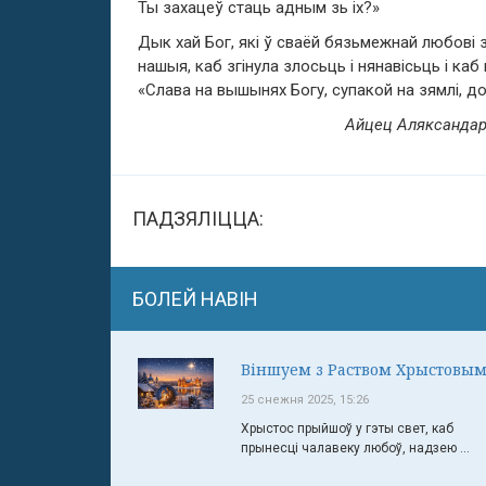
Ты захацеў стаць адным зь іх?»
Дык хай Бог, які ў сваёй бязьмежнай любові
нашыя, каб згінула злосьць і нянавісьць і каб 
«Слава на вышынях Богу, супакой на зямлі, д
Айцец Аляксандар 
ПАДЗЯЛІЦЦА:
БОЛЕЙ НАВІН
Віншуем з Раством Хрыстовым
25 снежня 2025, 15:26
Хрыстос прыйшоў у гэты свет, каб
прынесці чалавеку любоў, надзею ...