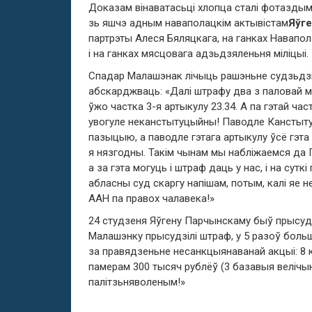
Доказам вінаватасьці хлопца сталі фотаздым
зь яшчэ адным наваполацкім актывістам
Яўг
партрэты Алеся Бяляцкага, на ганках Навапо
і на ганках мясцовага адзьдзяленьня міліцыі.
Спадар Малашэнак лічыць рашэньне судзьдзі 
абскарджваць: «Далі штрафу два з паловай мі
ўжо частка 3-я артыкулу 23.34. А па гэтай ча
увогуле неканстытуцыйны! Паводле Канстыт
пазыцыю, а паводле гэтага артыкулу ўсё гэт
я нязгодны. Такім чынам мы набліжаемся да П
а за гэта могуць і штраф даць у нас, і на сут
абласны суд скаргу напішам, потым, калі яе н
ААН па правох чалавека!»
24 студзеня Яўгену Парчынскаму быў прысуд
Малашэнку прысудзілі штраф, у 5 разоў больш
за правядзеньне несанкцыянаванай акцыі: 8
памерам 300 тысяч рублёў (3 базавыя велічы
палітзьняволеным!»