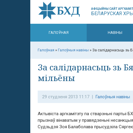
АФІЦЫЙНЫ САЙТ АРГКАМІТ
БЕЛАРУСКАЯ ХР
ГАЛОЎНАЯ
НАВІНЫ
Галоўная
»
Галоўныя навіны
»
За салідарнасьць зь 
За салідарнасьць зь Б
мільёны
29 студзеня 2013 11:17 |
Галоўныя навіны
Актывіста аргкамітэту па стварэньні партыі 
прызнаў вінаватым у правядзеньні несанкцыя
Судзьдзя Зоя Балаболава прысудзіла Сяргею