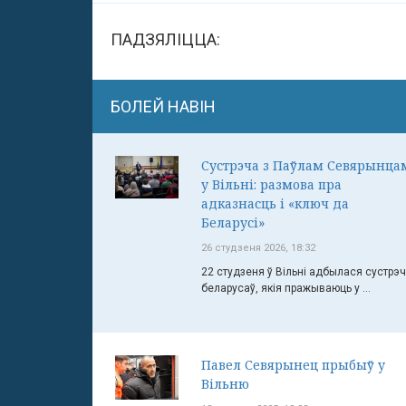
ПАДЗЯЛІЦЦА:
БОЛЕЙ НАВІН
Сустрэча з Паўлам Севярынца
у Вільні: размова пра
адказнасць і «ключ да
Беларусі»
26 студзеня 2026, 18:32
22 студзеня ў Вільні адбылася сустрэ
беларусаў, якія пражываюць у ...
Павел Севярынец прыбыў у
Вільню