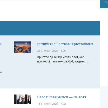
С
м
Віншуем з Раством Хрыстовым!
25 снежня 2025, 15:26
Хрыстос прыйшоў у гэты свет, каб
прынесці чалавеку любоў, надзею ...
ча
Павел Севярынец — на волі
13 снежня 2025, 17:02