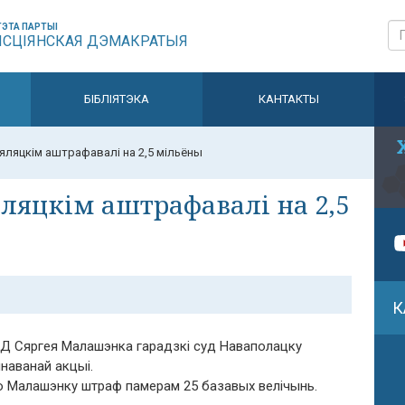
ЭТА ПАРТЫІ
ЫСЦІЯНСКАЯ ДЭМАКРАТЫЯ
БІБЛІЯТЭКА
КАНТАКТЫ
Бяляцкім аштрафавалі на 2,5 мільёны
яляцкім аштрафавалі на 2,5
К
БХД Сяргея Малашэнка гарадзкі суд Наваполацку
наванай акцыі.
 Малашэнку штраф памерам 25 базавых велічынь.