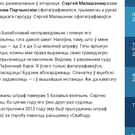
кі, размешчаныя ў інтэрнэце:
Сяргей Малашэнак
разам
енам Парчынскім
сфатаграфаваліся, трымаючы у руках
П
лацкага гарсуду. Сяргей Малашэнак сфатаграфаваўся
Балаболавай несправядлівым, і плянуе яго
льёны, гэта даволі шмат. Напэўна, таму, што ў мяне
Т
стцы — ад 2-х да 5-ці мільёнаў штрафу. Гэты артыкул
Р
уцыі, кожны мае права выражаць сваю грамадзкую
Д
а прызнаецца незаконным. Вядома, з рашэньнем суду
аўночнай Карэі. Я ўсяго толькі фатаграфаваўся,
кі пасадзіць! Будзем абскарджваць. Спачатку ў віцебскі
Ф
е задаволяць — і ў вышэйшыя інстанцыі. Аж да камітэту
жаны штраф памерам 5 базавых велічынь. Сяргею
ы, бо цягам году яго ўжо другі раз судзяць
Т
 кастрычніка 2012 году яму быў прысуджаны штраф
ні) за спробу павесіць расьцяжку «Свабоду