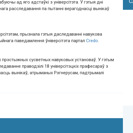
С
уючы ад яго адстаўкі з універсітэта. У гэтыя дні
ранага расследавання па пытанні верагоднасці вынікаў
ерсітэтам, прызнала гэтыя даследаванні навукова
ыйнага паведамлення ўніверсітэта партал
Сredo
.
ых прэстыжных сусветных навуковых установаў. У гэтым
едаванне праводзілі 18 універсітэцкіх прафесараў з
насць вынікаў, атрыманых Рэгнерусам, падтрымалі