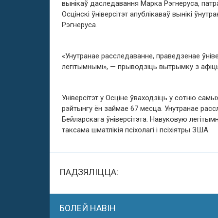
вынікаў даследавання Марка Рэгнеруса, патраб
Осцінскі ўніверсітэт апублікаваў вынікі ўнут
Рэгнеруса.
«Унутранае расследаванне, праведзенае ўнів
легітымнымі», — прыводзіць вытрымку з афіц
Універсітэт у Осціне ўваходзіць у сотню сам
рэйтынгу ён займае 67 месца. Унутранае рассл
Бейларскага ўніверсітэта. Навуковую легітым
таксама шматлікія псіхолагі і псіхіятры ЗША.
ПАДЗЯЛІЦЦА:
БОЛЕЙ НАВІН