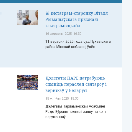
!
🚨 Інстаграм-старонку Віталя
Рымашэўскага прызналі
«экстрэмісцкай»
16 верасня 2025, 16:30
11 верасня 2025 года суд Пухавіцкага
раёна Мінскай вобласці ўнёс ...
Дэлегаты ПАРЕ патрабуюць
спыніць пераслед святароў і
вернікаў у Беларусі
15 жніўня 2025, 15:30
Дэлегаты Парламенскай Асабмлеі
Рады Еўропы прынялі заяву на конт
парушэнняў ...