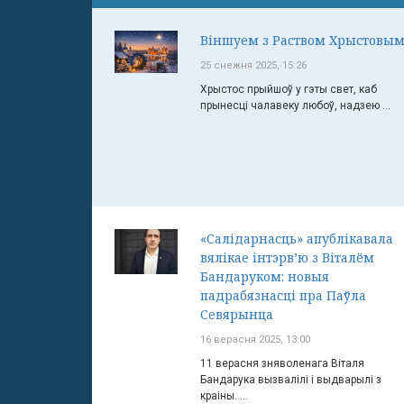
Віншуем з Раством Хрыстовым
25 снежня 2025, 15:26
Хрыстос прыйшоў у гэты свет, каб
прынесці чалавеку любоў, надзею ...
«Салідарнасць» апублікавала
вялікае інтэрв’ю з Віталём
Бандаруком: новыя
падрабязнасці пра Паўла
Севярынца
16 верасня 2025, 13:00
11 верасня зняволенага Віталя
Бандарука вызвалілі і выдварылі з
краіны. ...