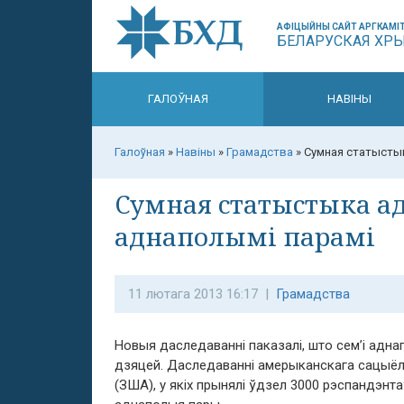
АФІЦЫЙНЫ САЙТ АРГКАМІТ
БЕЛАРУСКАЯ ХР
ГАЛОЎНАЯ
НАВІНЫ
Галоўная
»
Навіны
»
Грамадства
»
Сумная статыстык
Сумная статыстыка а
аднаполымі парамі
11 лютага 2013 16:17 |
Грамадства
Новыя даследаванні паказалі, што сем’і адн
дзяцей. Даследаванні амерыканскага сацыёла
(ЗША), у якіх прынялі ўдзел 3000 рэспандэнтаў