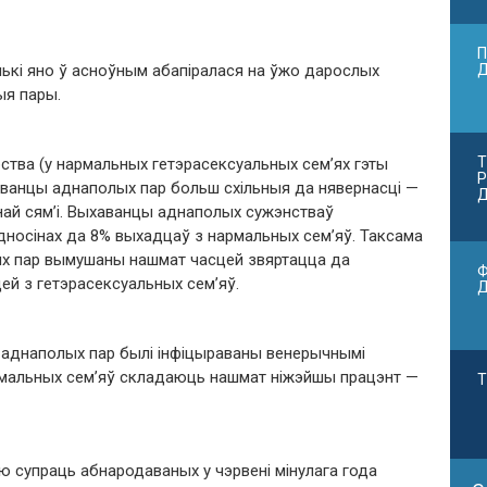
П
лькі яно ў асноўным абапіралася на ўжо дарослых
ыя пары.
Т
ства (у нармальных гетэрасексуальных сем’ях гэты
Р
аванцы аднаполых пар больш схільныя да нявернасці —
Д
ьнай сям’і. Выхаванцы аднаполых сужэнстваў
носінах да 8% выхадцаў з нармальных сем’яў. Таксама
лых пар вымушаны нашмат часцей звяртацца да
Ф
цей з гетэрасексуальных сем’яў.
аднаполых пар былі інфіцыраваны венерычнымі
нармальных сем’яў складаюць нашмат ніжэйшы працэнт —
Т
ю супраць абнародаваных у чэрвені мінулага года