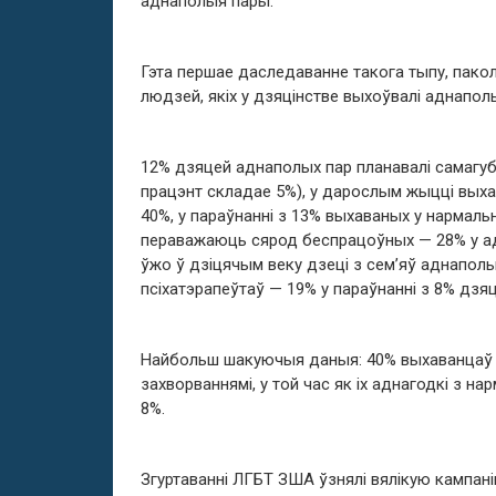
аднаполыя пары.
Гэта першае даследаванне такога тыпу, пако
людзей, якіх у дзяцінстве выхоўвалі аднапол
12% дзяцей аднаполых пар планавалі самагуб
працэнт складае 5%), у дарослым жыцці вых
40%, у параўнанні з 13% выхаваных у нармал
пераважаюць сярод беспрацоўных — 28% у ад
ўжо ў дзіцячым веку дзеці з сем’яў аднапо
псіхатэрапеўтаў — 19% у параўнанні з 8% дзя
Найбольш шакуючыя даныя: 40% выхаванцаў 
захворваннямі, у той час як іх аднагодкі з 
8%.
Згуртаванні ЛГБТ ЗША ўзнялі вялікую кампані