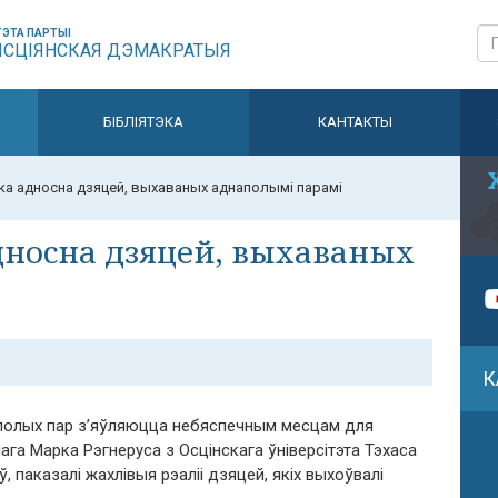
ЭТА ПАРТЫІ
ЫСЦІЯНСКАЯ ДЭМАКРАТЫЯ
БІБЛІЯТЭКА
КАНТАКТЫ
а адносна дзяцей, выхаваных аднаполымі парамі
дносна дзяцей, выхаваных
К
аполых пар з’яўляюцца небяспечным месцам для
га Марка Рэгнеруса з Осцінскага ўніверсітэта Тэхаса
, паказалі жахлівыя рэаліі дзяцей, якіх выхоўвалі