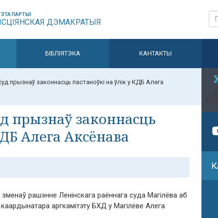
ЭТА ПАРТЫІ
ЫСЦІЯНСКАЯ ДЭМАКРАТЫЯ
БІБЛІЯТЭКА
КАНТАКТЫ
суд прызнаў законнасць пастаноўкі на ўлік у КДБ Алега
уд прызнаў законнасць
КДБ Алега Аксёнава
К
з зменаў рашэнне Ленінскага раённага суда Магілёва аб
 каардынатара аргкамітэту БХД у Магілёве Алега