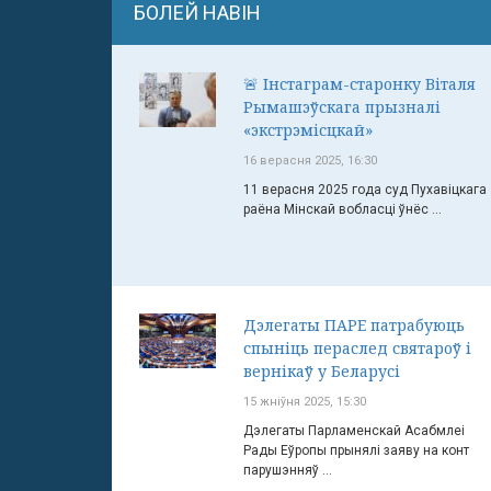
БОЛЕЙ НАВІН
🚨 Інстаграм-старонку Віталя
Рымашэўскага прызналі
«экстрэмісцкай»
16 верасня 2025, 16:30
11 верасня 2025 года суд Пухавіцкага
раёна Мінскай вобласці ўнёс ...
Дэлегаты ПАРЕ патрабуюць
спыніць пераслед святароў і
вернікаў у Беларусі
15 жніўня 2025, 15:30
Дэлегаты Парламенскай Асабмлеі
Рады Еўропы прынялі заяву на конт
парушэнняў ...