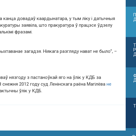
П
а канца довадаў каардынатара, у тым ліку і датычныя
куратуры заявіла, што пракуратура ў працэсе ўдзелу
лькімі фразамі.
Т
Р
хтаванае загадзя. Ніякага разгляду нават не было”, –
Д
Ф
ваў нязгоду з пастаноўкай яго на ўлік у КДБ за
18 снежня 2012 году суд Ленінскага раёна Магілёва
не
актычны ўлік у КДБ.
Т