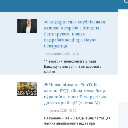
С
«Салідарнасць» апублікавала
вялікае інтэрв’ю з Віталём
Бандаруком: новыя
падрабязнасці пра Паўла
Севярынца
16 верасня 2025, 13:00
11 верасня зняволенага Віталя
Бандарука вызвалілі і выдварылі з
краіны. ...
🎥 Новае відэа на YouTube-
канале БХД: «Якім можа быць
еўрапейскі шлях Беларусі і як
да яго прыйсці? (частка 3)»
14 ліпеня 2025, 15:00
На канале «Навіны БХД» выйшла трэцяя
частка аналітычнага відэа пра ...