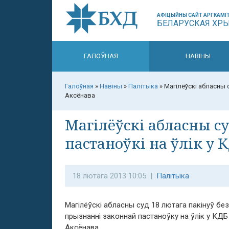
АФІЦЫЙНЫ САЙТ АРГКАМІТ
БЕЛАРУСКАЯ ХР
ГАЛОЎНАЯ
НАВІНЫ
Галоўная
»
Навіны
»
Палітыка
»
Магілёўскі абласны 
Аксёнава
Магілёўскі абласны с
пастаноўкі на ўлік у 
18 лютага 2013 10:05 |
Палітыка
Магілёўскі абласны суд 18 лютага пакінуў бе
прызнанні законнай пастаноўку на ўлік у КДБ
Аксёнава.