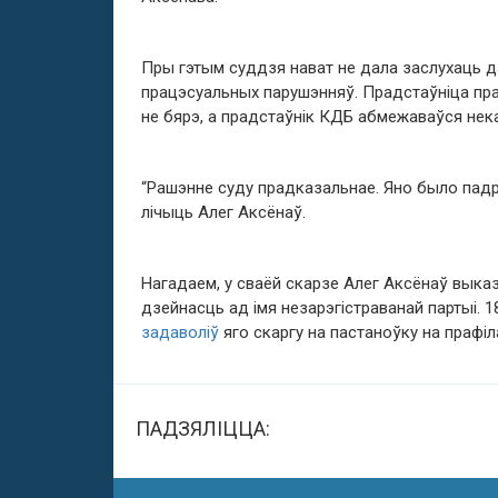
Пры гэтым суддзя нават не дала заслухаць д
працэсуальных парушэнняў. Прадстаўніца пра
не бярэ, а прадстаўнік КДБ абмежаваўся нека
“Рашэнне суду прадказальнае. Яно было падры
лічыць Алег Аксёнаў.
Нагадаем, у сваёй скарзе Алег Аксёнаў выказ
дзейнасць ад імя незарэгістраванай партыі. 
задаволіў
яго скаргу на пастаноўку на прафіл
ПАДЗЯЛІЦЦА: