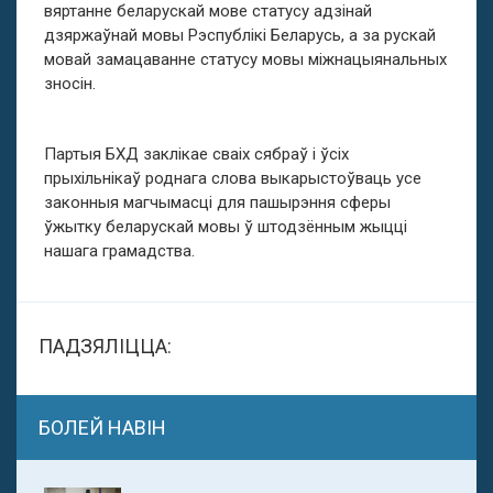
вяртанне беларускай мове статусу адзінай
дзяржаўнай мовы Рэспублікі Беларусь, а за рускай
мовай замацаванне статусу мовы міжнацыянальных
зносін.
Партыя БХД заклікае сваіх сябраў і ўсіх
прыхільнікаў роднага слова выкарыстоўваць усе
законныя магчымасці для пашырэння сферы
ўжытку беларускай мовы ў штодзённым жыцці
нашага грамадства.
ПАДЗЯЛІЦЦА:
БОЛЕЙ НАВІН