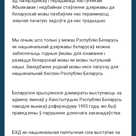
ад папярэднікаў і перадаваць наступнікам.
Абыякавае і нядбайнае стаўленне дзяржавы да
беларускай мовы пазбаўляе нас пераемнасці,
знішчае пачатую задоўга да нас традыцыю.
Мы лічым, што толькі у межах Рэспублікі Беларусь
як нацыянальнай дзяржавы беларусаў можна
забяспечыць годныя ўмовы для існавання і
развіцця беларускай мовы як мовы тытульнай
нацыі. Занядбанне роднай мовы нясе пагрозу для
нацыянальнай бяспекі Рэспублікі Беларусь.
Беларускія хрысціянскія дэмакраты выступаюць за
адмену зменаў у Канстытуцыю Рэспублікі Беларусь
паводле вынікаў рэферэндуму 1995 года, які быў
праведзены ў парушэнне дзеючага заканадаўства.
БХД як нацыянальная палітычная сіла выступае за