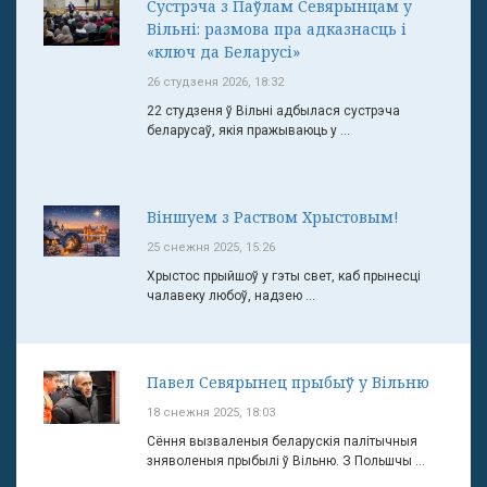
Сустрэча з Паўлам Севярынцам у
Вільні: размова пра адказнасць і
«ключ да Беларусі»
26 студзеня 2026, 18:32
22 студзеня ў Вільні адбылася сустрэча
беларусаў, якія пражываюць у ...
Віншуем з Раством Хрыстовым!
25 снежня 2025, 15:26
Хрыстос прыйшоў у гэты свет, каб прынесці
чалавеку любоў, надзею ...
Павел Севярынец прыбыў у Вільню
18 снежня 2025, 18:03
Сёння вызваленыя беларускія палітычныя
зняволеныя прыбылі ў Вільню. З Польшчы ...