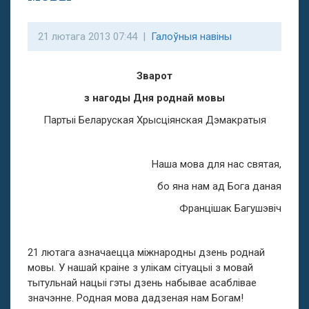
21 лютага 2013 07:44 |
Галоўныя навіны
Зварот
з нагоды Дня роднай мовы
Партыі Беларуская Хрысціянская Дэмакратыя
Наша мова для нас святая,
бо яна нам ад Бога даная
Францішак Багушэвіч
21 лютага азначаецца міжнародны дзень роднай
мовы. У нашай краіне з улікам сітуацыі з мовай
тытульнай нацыі гэты дзень набывае асаблівае
значэнне. Родная мова дадзеная нам Богам!