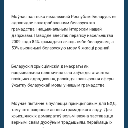
Моўная палітыка незалежнай Рэспублікі Беларусь не
адпавядае запатрабаванням беларускага
грамадства і нацыянальным інтарэсам нашай
дзяржавы. Паводле звестак перапісу насельніцтва
2009 года 84% грамадзян лічаць сябе беларусамі, а
53% вызначылі беларускую мову ў якасці роднай.
Беларускія хрысціянскія дэмакраты як
нацыянальная палітычная сіла заўсёды стаялі на
пазіцыях адраджэння, развіцця і пашырэння сферы
ўжытку беларускай мовы у нашым грамадстве.
Моўнае пытанне з’яўляецца прынцыповым для БХД,
таму што закранае асновы грамадскага ладу. Для
хрысціянскіх дэмакратаў вельмі важна заставацца
вернымі сваім духоўным традыцыям, пераймаць іх