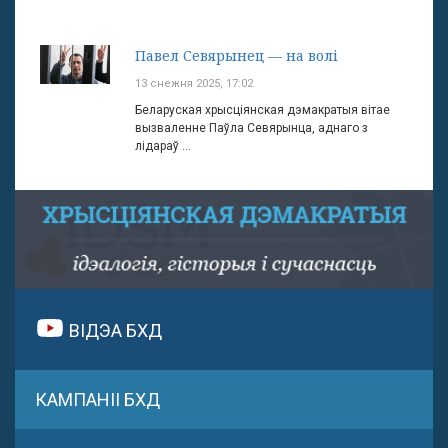
Павел Севярынец — на волі
13 снежня 2025, 17:02
Беларуская хрысціянская дэмакратыя вітае
вызваленне Паўла Севярынца, аднаго з
лідараў ...
ВІДЭА БХД
КАМПАНІІ БХД