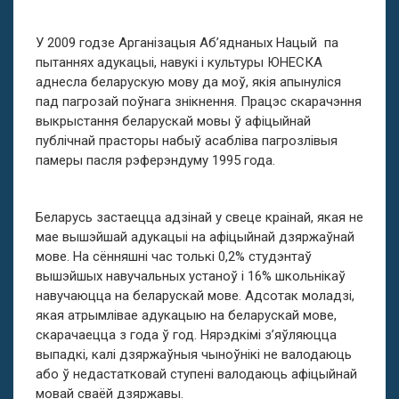
У 2009 годзе Арганізацыя Аб’яднаных Нацый па
пытаннях адукацыі, навукі і культуры ЮНЕСКА
аднесла беларускую мову да моў, якія апынуліся
пад пагрозай поўнага знікнення. Працэс скарачэння
выкрыстання беларускай мовы ў афіцыйнай
публічнай прасторы набыў асабліва пагрозлівыя
памеры пасля рэферэндуму 1995 года.
Беларусь застаецца адзінай у свеце краінай, якая не
мае вышэйшай адукацыі на афіцыйнай дзяржаўнай
мове. На сённяшні час толькі 0,2% студэнтаў
вышэйшых навучальных устаноў і 16% школьнікаў
навучаюцца на беларускай мове. Адсотак моладзі,
якая атрымлівае адукацыю на беларускай мове,
скарачаецца з года ў год. Нярэдкімі з’яўляюцца
выпадкі, калі дзяржаўныя чыноўнікі не валодаюць
або ў недастатковай ступені валодаюць афіцыйнай
мовай сваёй дзяржавы.