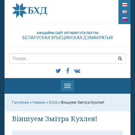
АФІЦЫЙНЫ САЙТ АРГКАМІТЭТА ПАРТЫІ
БЕЛАРУСКАЯ ХРЫСЦІЯНСКАЯ ДЭМАКРАТЫЯ
Паказаць
меню
Галоўная
»
Навіны
»
БХД
»
Віншуем Змітра Кухлея!
Віншуем Змітра Кухлея!