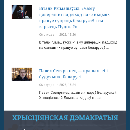
Віталь Рымашэўскі: «Чаму
цяперашні падыход па санкцыях
працуе супраць беларусаў і на
карысць Пуціна?»
06 студзеня 2026, 15:26
Віталь Рымашэўскі: «Чаму цяперашні падыход
па санкцыях працуе супраць беларусаў ...
Павел Севярынец — пра падзеі і
будучыню Беларусі
06 студзеня 2026, 15:24
Павел Севярынец, адзін з лідараў Беларускай
Хрысціянскай Дэмакратыі, даў шэраг ...