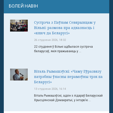
БОЛЕЙ НАВІН
Сустрэча з Паўлам Севярынцам у
Вільні: размова пра адказнасць і
«ключ да Беларусі»
26 студзеня 2026, 18:32
22 студзеня ў Вільні адбылася сустрэча
беларусаў, якія пражываюць у ...
Віталь Рымашэўскі: «Чаму Еўразвязу
патрэбны ўласны перамоўны трэк па
Беларусі»
13 студзеня 2026, 16:14
Віталь Рымашэўскі, адзін з лідараў Беларускай
Хрысціянскай Дэмакратыі, у інтэрв’ю ...