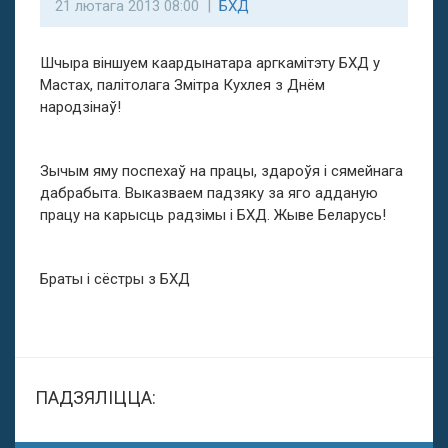
21 лютага 2013 08:00 |
БХД
Шчыра віншуем каардынатара аргкамітэту БХД у
Мастах, палітолага Змітра Кухлея з Днём
народзінаў!
Зычым яму поспехаў на працы, здароўя і сямейнага
дабрабыта. Выказваем падзяку за яго адданую
працу на карысць радзімы і БХД. Жыве Беларусь!
Браты і сёстры з БХД
ПАДЗЯЛІЦЦА: