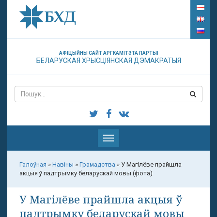
АФІЦЫЙНЫ САЙТ АРГКАМІТЭТА ПАРТЫІ
БЕЛАРУСКАЯ ХРЫСЦІЯНСКАЯ ДЭМАКРАТЫЯ
Паказаць
меню
Галоўная
»
Навіны
»
Грамадства
»
У Магілёве прайшла
акцыя ў падтрымку беларускай мовы (фота)
У Магілёве прайшла акцыя ў
падтрымку беларускай мовы