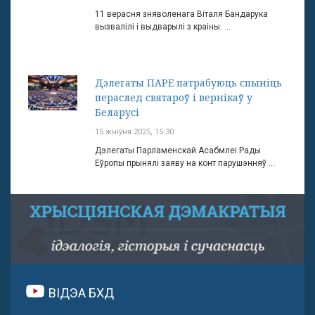
11 верасня зняволенага Віталя Бандарука
вызвалілі і выдварылі з краіны. ...
Дэлегаты ПАРЕ патрабуюць спыніць
пераслед святароў і вернікаў у
Беларусі
15 жніўня 2025, 15:30
Дэлегаты Парламенскай Асабмлеі Рады
Еўропы прынялі заяву на конт парушэнняў ...
ВІДЭА БХД