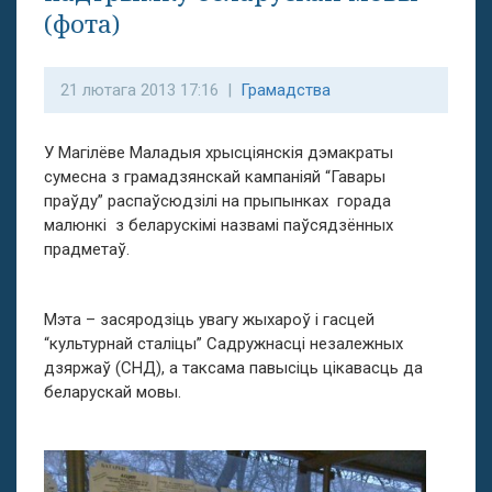
(фота)
21 лютага 2013 17:16 |
Грамадства
У Магілёве Маладыя хрысціянскія дэмакраты
сумесна з грамадзянскай кампаніяй “Гавары
праўду” распаўсюдзілі на прыпынках
горада
малюнкі
з беларускімі назвамі паўсядзённых
прадметаў.
Мэта – засяродзіць увагу жыхароў і гасцей
“культурнай сталіцы” Садружнасці незалежных
дзяржаў (СНД), а таксама павысіць цікавасць да
беларускай мовы.