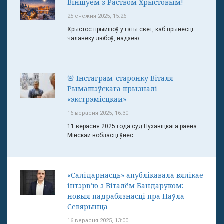
Віншуем з Раством Хрыстовым!
25 снежня 2025, 15:26
Хрыстос прыйшоў у гэты свет, каб прынесці
чалавеку любоў, надзею ...
🚨 Інстаграм-старонку Віталя
Рымашэўскага прызналі
«экстрэмісцкай»
16 верасня 2025, 16:30
11 верасня 2025 года суд Пухавіцкага раёна
Мінскай вобласці ўнёс ...
«Салідарнасць» апублікавала вялікае
інтэрв’ю з Віталём Бандаруком:
новыя падрабязнасці пра Паўла
Севярынца
16 верасня 2025, 13:00