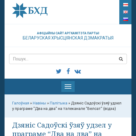
АФІЦЫЙНЫ САЙТ АРГКАМІТЭТА ПАРТЫІ
БЕЛАРУСКАЯ ХРЫСЦІЯНСКАЯ ДЭМАКРАТЫЯ
Паказаць
меню
Галоўная
»
Навіны
»
Палітыка
»
Дзяніс Садоўскі ўзяў удзел
у праграме "Два на два" на тэлеканале "Белсат" (відэа)
Дзяніс Садоўскі ўзяў удзел у
праграме “Два на два” на