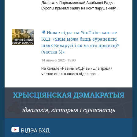
Дэлегаты Парламенскай Асабмлеі Рады
Еўропы прынялі заяву на конт парушэнняў ...
🎥 Новае відэа на YouTube-канале
БХД: «Якім можа быць еўрапейскі
шлях Беларусі і як да яго прыйсці?
(частка 3)»
14 ліпеня 2025, 15:00
На канале «Навіны БХД» выйшла трэцяя
частка аналітычнага відэа пра ...
ВІДЭА БХД