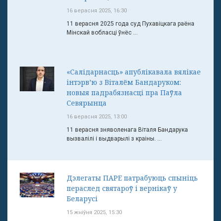
16 верасня 2025, 16:30
11 верасня 2025 года суд Пухавіцкага раёна
Мінскай вобласці ўнёс ...
«Салідарнасць» апублікавала вялікае
інтэрв’ю з Віталём Бандаруком:
новыя падрабязнасці пра Паўла
Севярынца
16 верасня 2025, 13:00
11 верасня зняволенага Віталя Бандарука
вызвалілі і выдварылі з краіны. ...
Дэлегаты ПАРЕ патрабуюць спыніць
пераслед святароў і вернікаў у
Беларусі
15 жніўня 2025, 15:30