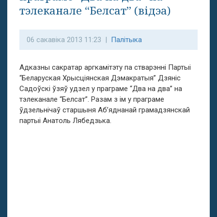
тэлеканале “Белсат” (відэа)
06 сакавіка 2013 11:23 |
Палітыка
Адказны сакратар аргкамітэту па стварэнні Партыі
“Беларуская Хрысціянская Дэмакратыя” Дзяніс
Садоўскі ўзяў удзел у праграме “Два на два” на
тэлеканале “Белсат”. Разам з ім у праграме
ўдзельнічаў старшыня Аб’яднанай грамадзянскай
партыі Анатоль Лябедзька.