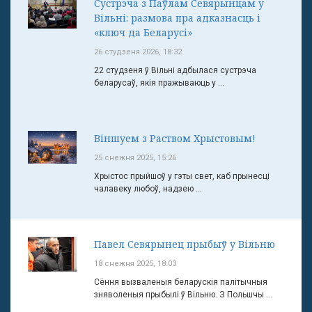
Сустрэча з Паўлам Севярынцам у
Вільні: размова пра адказнасць і
«ключ да Беларусі»
26 студзеня 2026, 18:32
22 студзеня ў Вільні адбылася сустрэча
беларусаў, якія пражываюць у ...
Віншуем з Раством Хрыстовым!
25 снежня 2025, 15:26
Хрыстос прыйшоў у гэты свет, каб прынесці
чалавеку любоў, надзею ...
Павел Севярынец прыбыў у Вільню
18 снежня 2025, 18:03
Сёння вызваленыя беларускія палітычныя
зняволеныя прыбылі ў Вільню. З Польшчы ...