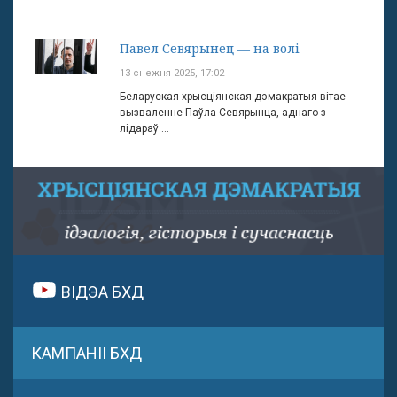
Павел Севярынец — на волі
13 снежня 2025, 17:02
Беларуская хрысціянская дэмакратыя вітае
вызваленне Паўла Севярынца, аднаго з
лідараў ...
ВІДЭА БХД
КАМПАНІІ БХД