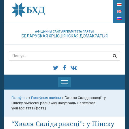
АФІЦЫЙНЫ САЙТ АРГКАМІТЭТА ПАРТЫІ
БЕЛАРУСКАЯ ХРЫСЦІЯНСКАЯ ДЭМАКРАТЫЯ
Паказаць
меню
Галоўная
»
Галоўныя навіны
»
"Хваля Салідарнасці": у
Пінску вывесілі расцяжку насупраць Палескага
ўніверсітэта (фота)
“Хваля Салідарнасці”: у Пінску