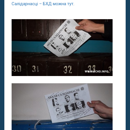
Салідарнасці – БХД можна тут
.