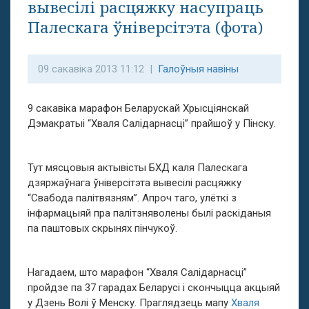
вывесілі расцяжку насупраць
Палескага ўніверсітэта (фота)
09 сакавіка 2013 11:12 |
Галоўныя навіны
9 сакавіка марафон Беларускай Хрысціянскай
Дэмакратыі “Хваля Салідарнасці” прайшоў у Пінску.
Тут мясцовыя актывісты БХД каля Палескага
дзяржаўнага ўніверсітэта вывесілі расцяжку
“Свабода палітвязням”. Апроч таго, улёткі з
інфармацыяй пра палітзняволены былі раскіданыя
па паштовых скрынях пінчукоў.
Нагадаем, што марафон “Хваля Салідарнасці”
пройдзе па 37 гарадах Беларусі і скончыцца акцыяй
у Дзень Волі ў Менску. Праглядзець мапу
Хваля