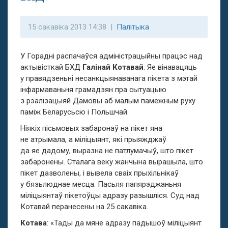
15 сакавіка 2013 14:38 |
Палітыка
У Горадні распачаўся адміністрацыйны працэс над
актывісткай БХД
Галінай Котавай
. Яе вінавацяць
у правядзеньні несанкцыянаванага пікета з мэтай
інфармаваньня грамадзян пра сытуацыю
з рэалізацыяй Дамовы аб малым памежным руху
паміж Беларусьсю і Польшчай.
Ніякіх пісьмовых забаронаў на пікет яна
не атрымала, а міліцыянт, які прыяжджаў
да яе дадому, выразна не патлумачыў, што пікет
забаронены. Сталага веку жанчына вырашыла, што
пікет дазволены, і вывела сваіх прыхільнікаў
у бязьлюднае месца. Пасьля папярэджаньня
міліцыянтаў пікетоўцы адразу разышліся. Суд над
Котавай перанесены на 25 сакавіка.
Котава
: «Тады да мяне адразу падышоў міліцыянт