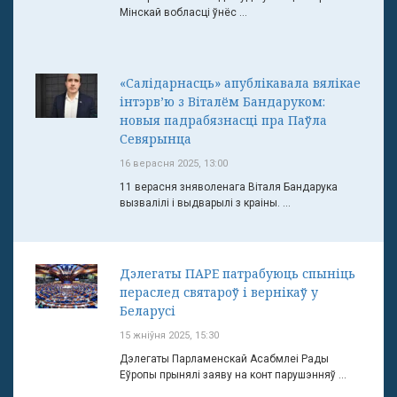
Мінскай вобласці ўнёс ...
«Салідарнасць» апублікавала вялікае
інтэрв’ю з Віталём Бандаруком:
новыя падрабязнасці пра Паўла
Севярынца
16 верасня 2025, 13:00
11 верасня зняволенага Віталя Бандарука
вызвалілі і выдварылі з краіны. ...
Дэлегаты ПАРЕ патрабуюць спыніць
пераслед святароў і вернікаў у
Беларусі
15 жніўня 2025, 15:30
Дэлегаты Парламенскай Асабмлеі Рады
Еўропы прынялі заяву на конт парушэнняў ...