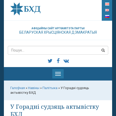
АФІЦЫЙНЫ САЙТ АРГКАМІТЭТА ПАРТЫІ
БЕЛАРУСКАЯ ХРЫСЦІЯНСКАЯ ДЭМАКРАТЫЯ
Паказаць
меню
Галоўная
»
Навіны
»
Палітыка
»
У Горадні судзяць
актывістку БХД
У Горадні судзяць актывістку
БХД