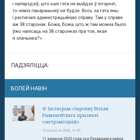
і папярэдзіў, што калі гэта ня выйдзе ў інтэрнэт,
то ніякіх пакараньняў ня будзе. Вось за гэта яны
і распачалі адміністрацыйную справу. Там у справе
аж 38 старонак. Божа, божа, што ж там можна было
ўжо напісаць на 38 старонках пра тое, якая
я злачынка?».
ПАДЗЯЛІЦЦА:
БОЛЕЙ НАВІН
🚨 Інстаграм-старонку Віталя
Рымашэўскага прызналі
«экстрэмісцкай»
16 верасня 2025, 16:30
11 верасня 2025 года суд Пухавіцкага раёна