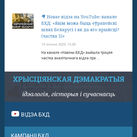
🎥 Новае відэа на YouTube-канале
БХД: «Якім можа быць еўрапейскі
шлях Беларусі і як да яго прыйсці?
(частка 3)»
14 ліпеня 2025, 15:00
На канале «Навіны БХД» выйшла трэцяя
частка аналітычнага відэа пра ...
ВІДЭА БХД
КАМПАНІІ БХД