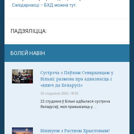
Салідарнасці – БХД можна тут
.
ПАДЗЯЛІЦЦА:
БОЛЕЙ НАВІН
Сустрэча з Паўлам Севярынцам у
Вільні: размова пра адказнасць і
«ключ да Беларусі»
26 студзеня 2026, 18:32
22 студзеня ў Вільні адбылася сустрэча
беларусаў, якія пражываюць у ...
Віншуем з Раством Хрыстовым!