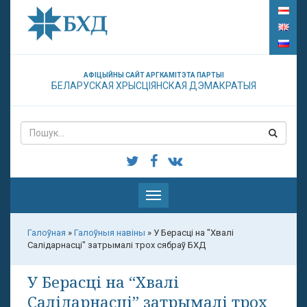
АФІЦЫЙНЫ САЙТ АРГКАМІТЭТА ПАРТЫІ
БЕЛАРУСКАЯ ХРЫСЦІЯНСКАЯ ДЭМАКРАТЫЯ
Паказаць
меню
Галоўная
»
Галоўныя навіны
»
У Берасці на "Хвалі
Салідарнасці" затрымалі трох сябраў БХД
У Берасці на “Хвалі
Салідарнасці” затрымалі трох