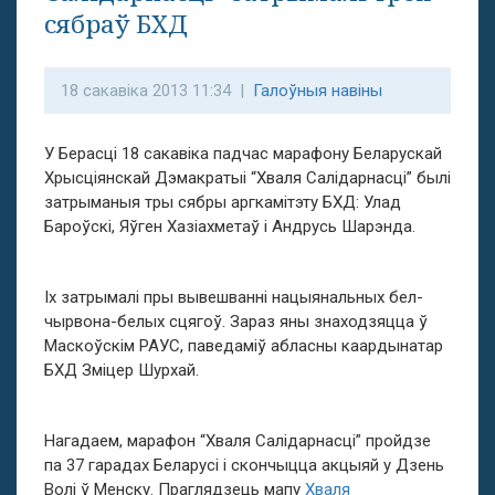
сябраў БХД
18 сакавіка 2013 11:34 |
Галоўныя навіны
У Берасці 18 сакавіка падчас марафону Беларускай
Хрысціянскай Дэмакратыі “Хваля Салідарнасці” былі
затрыманыя тры сябры аргкамітэту БХД: Улад
Бароўскі, Яўген Хазіахметаў і Андрусь Шарэнда.
Іх затрымалі пры вывешванні нацыянальных бел-
чырвона-белых сцягоў. Зараз яны знаходзяцца ў
Маскоўскім РАУС, паведаміў абласны каардынатар
БХД Зміцер Шурхай.
Нагадаем, марафон “Хваля Салідарнасці” пройдзе
па 37 гарадах Беларусі і скончыцца акцыяй у Дзень
Волі ў Менску. Праглядзець мапу
Хваля