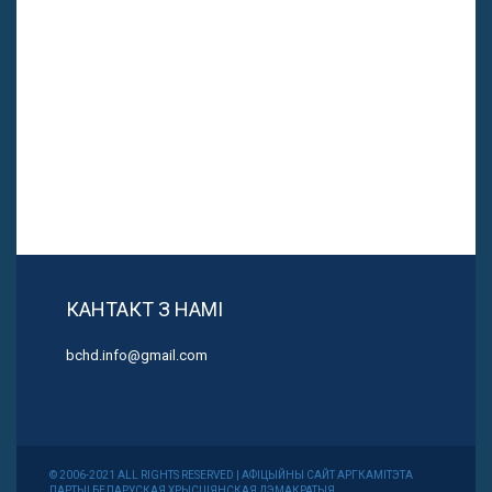
КАНТАКТ З НАМІ
bchd.info@gmail.com
© 2006-2021 ALL RIGHTS RESERVED | АФІЦЫЙНЫ САЙТ АРГКАМІТЭТА
ПАРТЫІ БЕЛАРУСКАЯ ХРЫСЦІЯНСКАЯ ДЭМАКРАТЫЯ