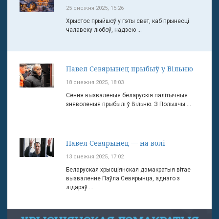
25 снежня 2025, 15:26
Хрыстос прыйшоў у гэты свет, каб прынесці
чалавеку любоў, надзею ...
Павел Севярынец прыбыў у Вільню
18 снежня 2025, 18:03
Сёння вызваленыя беларускія палітычныя
зняволеныя прыбылі ў Вільню. З Польшчы ...
Павел Севярынец — на волі
13 снежня 2025, 17:02
Беларуская хрысціянская дэмакратыя вітае
вызваленне Паўла Севярынца, аднаго з
лідараў ...