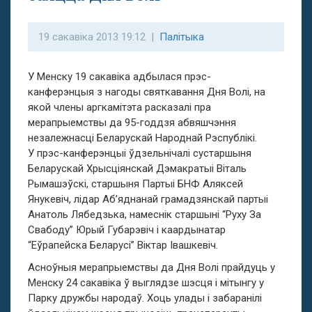
19 сакавіка 2013 19:12 |
Палітыка
У Менску 19 сакавіка адбылася прэс-
канферэнцыя з нагоды святкавання Дня Волі, на
якой члены аргкамітэта расказалі пра
мерапрыемствы да 95-годдзя абвяшчэння
незалежнасці Беларускай Народнай Рэспублікі.
У прэс-канферэнцыі ўдзельнічалі сустаршыня
Беларускай Хрысціянскай Дэмакратыі Віталь
Рымашэўскі, старшыня Партыі БНФ Аляксей
Янукевіч, лідар Аб’яднанай грамадзянскай партыі
Анатоль Лябедзька, намеснік старшыні “Руху За
Свабоду” Юрый Губарэвіч і каардынатар
“Еўрапейска Беларусі” Віктар Івашкевіч.
Асноўныя мерапрыемствы да Дня Волі прайдуць у
Менску 24 сакавіка ў выглядзе шэсця і мітынгу у
Парку дружбы народаў. Хоць улады і забаранілі