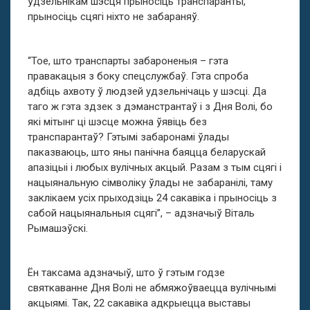
ўдзельнікам шэсця прыносіць транспаранты,
прыносіць сцягі ніхто не забараняў.
“Тое, што транспарты забароненыя – гэта
правакацыя з боку спецслужбаў. Гэта спроба
адбіць ахвоту ў людзей удзельнічаць у шэсці. Да
таго ж гэта здзек з дэманстрантаў і з Дня Волі, бо
які мітынг ці шэсце можна ўявіць без
транспарантаў? Гэтымі забаронамі ўлады
паказваюць, што яны панічна баяцца беларускай
апазіцыі і любых вулічных акцый. Разам з тым сцягі і
нацыянальную сімволіку ўлады не забаранілі, таму
заклікаем усіх прыходзіць 24 сакавіка і прыносіць з
сабой нацыянальныя сцягі”, – адзначыў Віталь
Рымашэўскі.
Ён таксама адзначыў, што ў гэтым годзе
святкаванне Дня Волі не абмяжоўваецца вулічнымі
акцыямі. Так, 22 сакавіка адкрыецца выставы