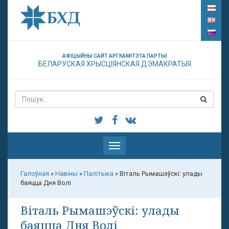
АФІЦЫЙНЫ САЙТ АРГКАМІТЭТА ПАРТЫІ
БЕЛАРУСКАЯ ХРЫСЦІЯНСКАЯ ДЭМАКРАТЫЯ
Паказаць
меню
Галоўная
»
Навіны
»
Палітыка
»
Віталь Рымашэўскі: улады
баяцца Дня Волі
Віталь Рымашэўскі: улады
баяцца Дня Волі