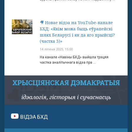
🎥 Новае відэа на YouTube-канале
БХД: «Якім можа быць еўрапейскі
шлях Беларусі і як да яго прыйсці?
(частка 3)»
14 ліпеня 2025, 15:00
На канале «Навіны БХД» выйшла трэцяя
частка аналітычнага відэа пра ...
ВІДЭА БХД