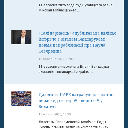
11 верасня 2025 года суд Пухавіцкага раёна
Мінскай вобласці ўнёс ...
«Салідарнасць» апублікавала вялікае
інтэрв’ю з Віталём Бандаруком:
новыя падрабязнасці пра Паўла
Севярынца
16 верасня 2025, 13:00
11 верасня зняволенага Віталя Бандарука
вызвалілі і выдварылі з краіны. ...
Дэлегаты ПАРЕ патрабуюць спыніць
пераслед святароў і вернікаў у
Беларусі
15 жніўня 2025, 15:30
Дэлегаты Парламенскай Асабмлеі Рады
Еўропы прынялі заяву на конт парушэнняў ...