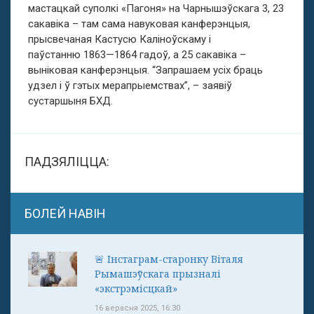
мастацкай суполкі «Пагоня» на Чарнышэўскага 3, 23
сакавіка – там сама навуковая канферэнцыя,
прысвечаная Кастусю Каліноўскаму і
паўстанню 1863—1864 гадоў, а 25 сакавіка –
выніковая канферэнцыя. “Запрашаем усіх браць
удзел і ў гэтых мерапрыемствах”, – заявіў
сустаршыня БХД.
ПАДЗЯЛІЦЦА:
БОЛЕЙ НАВІН
🚨 Інстаграм-старонку Віталя
Рымашэўскага прызналі
«экстрэмісцкай»
16 верасня 2025, 16:30