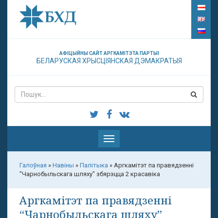
АФІЦЫЙНЫ САЙТ АРГКАМІТЭТА ПАРТЫІ
БЕЛАРУСКАЯ ХРЫСЦІЯНСКАЯ ДЭМАКРАТЫЯ
Паказаць
меню
Галоўная
»
Навіны
»
Палітыка
»
Аргкамітэт па правядзенні
"Чарнобыльскага шляху" збярэцца 2 красавіка
Аргкамітэт па правядзенні
“Чарнобыльскага шляху”