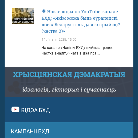
🎥 Новае відэа на YouTube-канале
БХД: «Якім можа быць еўрапейскі
шлях Беларусі і як да яго прыйсці?
(частка 3)»
14 ліпеня 2025, 15:00
На канале «Навіны БХД» выйшла трэцяя
частка аналітычнага відэа пра ...
ВІДЭА БХД
КАМПАНІІ БХД