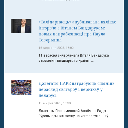
«Салідарнасць» апублікавала вялікае
інтэрв’ю з Віталём Бандаруком:
новыя падрабязнасці пра Паўла
Севярынца
16 верасня 2025, 13:00
11 верасня зняволенага Віталя Бандарука
вызвалілі і выдварылі з краіны. ...
Дэлегаты ПАРЕ патрабуюць спыніць
пераслед святароў і вернікаў у
Беларусі
15 жніўня 2025, 15:30
Дэлегаты Парламенскай Асабмлеі Рады
Еўропы прынялі заяву на конт парушэнняў ...