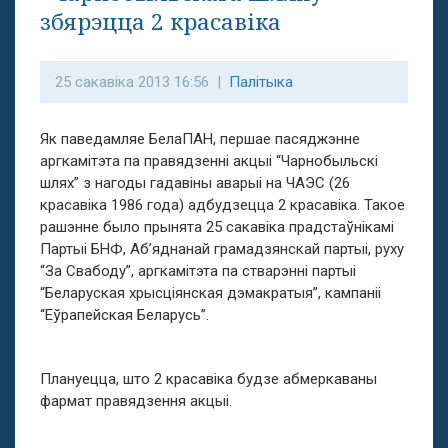
збярэцца 2 красавіка
25 сакавіка 2013 16:56 |
Палітыка
Як паведамляе БелаПАН, першае пасяджэнне
аргкамітэта па правядзенні акцыі “Чарнобыльскі
шлях” з нагоды гадавіны аварыі на ЧАЭС (26
красавіка 1986 года) адбудзецца 2 красавіка. Такое
рашэнне было прынята 25 сакавіка прадстаўнікамі
Партыі БНФ, Аб’яднанай грамадзянскай партыі, руху
“За Свабоду”, аргкамітэта па стварэнні партыі
“Беларуская хрысціянская дэмакратыя”, кампаніі
“Еўрапейская Беларусь”.
Плануецца, што 2 красавіка будзе абмеркаваны
фармат правядзення акцыі.