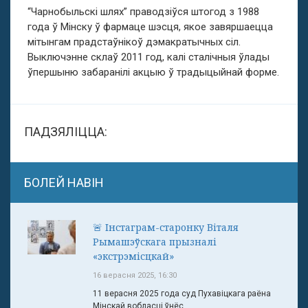
“Чарнобыльскі шлях” праводзіўся штогод з 1988
года ў Мінску ў фармаце шэсця, якое завяршаецца
мітынгам прадстаўнікоў дэмакратычных сіл.
Выключэнне склаў 2011 год, калі сталічныя ўлады
ўпершыню забаранілі акцыю ў традыцыйнай форме.
ПАДЗЯЛІЦЦА:
БОЛЕЙ НАВІН
🚨 Інстаграм-старонку Віталя
Рымашэўскага прызналі
«экстрэмісцкай»
16 верасня 2025, 16:30
11 верасня 2025 года суд Пухавіцкага раёна
Мінскай вобласці ўнёс ...