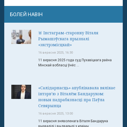
БОЛЕЙ НАВІН
🚨 Інстаграм-старонку Віталя
Рымашэўскага прызналі
«экстрэмісцкай»
16 верасня 2025, 16:30
11 верасня 2025 года суд Пухавіцкага раёна
Мінскай вобласці ўнёс ...
«Салідарнасць» апублікавала вялікае
інтэрв’ю з Віталём Бандаруком:
новыя падрабязнасці пра Паўла
Севярынца
16 верасня 2025, 13:00
11 верасня зняволенага Віталя Бандарука
вызвалілі і выдварылі з краіны. ...