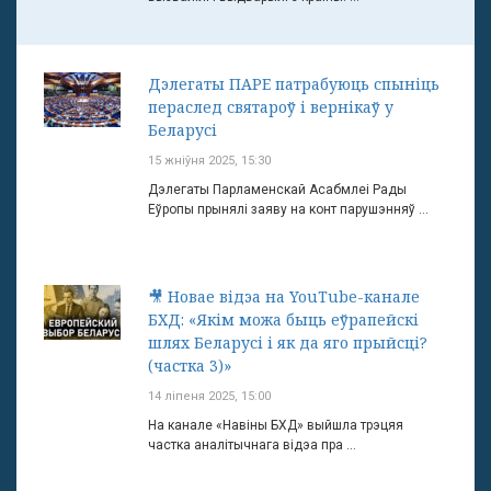
Дэлегаты ПАРЕ патрабуюць спыніць
пераслед святароў і вернікаў у
Беларусі
15 жніўня 2025, 15:30
Дэлегаты Парламенскай Асабмлеі Рады
Еўропы прынялі заяву на конт парушэнняў ...
🎥 Новае відэа на YouTube-канале
БХД: «Якім можа быць еўрапейскі
шлях Беларусі і як да яго прыйсці?
(частка 3)»
14 ліпеня 2025, 15:00
На канале «Навіны БХД» выйшла трэцяя
частка аналітычнага відэа пра ...