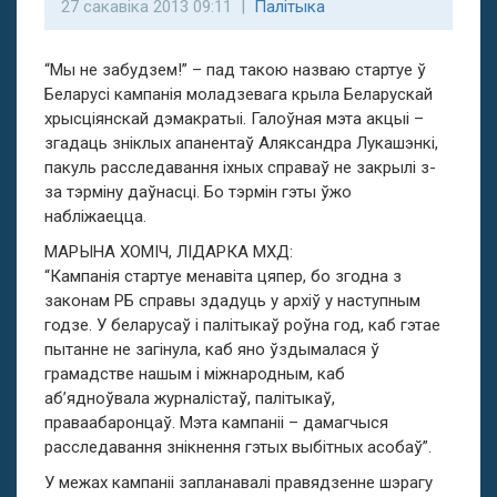
27 сакавіка 2013 09:11 |
Палітыка
“Мы не забудзем!” – пад такою назваю стартуе ў
Беларусі кампанія моладзевага крыла Беларускай
хрысціянскай дэмакратыі. Галоўная мэта акцыі –
згадаць зніклых апанентаў Аляксандра Лукашэнкі,
пакуль расследавання іхных справаў не закрылі з-
за тэрміну даўнасці. Бо тэрмін гэты ўжо
набліжаецца.
МАРЫНА ХОМІЧ, ЛІДАРКА МХД:
“Кампанія стартуе менавіта цяпер, бо згодна з
законам РБ справы здадуць у архіў у наступным
годзе. У беларусаў і палітыкаў роўна год, каб гэтае
пытанне не загінула, каб яно ўздымалася ў
грамадстве нашым і міжнародным, каб
аб’ядноўвала журналістаў, палітыкаў,
праваабаронцаў. Мэта кампаніі – дамагчыся
расследавання знікнення гэтых выбітных асобаў”.
У межах кампаніі запланавалі правядзенне шэрагу