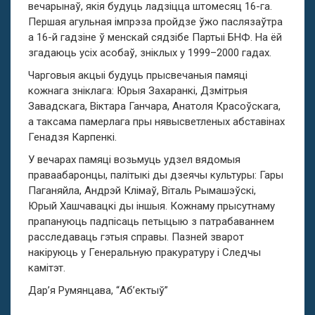
вечарынаў, якія будуць ладзіцца штомесяц 16-га.
Першая агульная імпрэза пройдзе ўжо паслязаўтра
а 16-й гадзіне ў менскай сядзібе Партыі БНФ. На ёй
згадаюць усіх асобаў, зніклых у 1999–2000 гадах.
Чарговыя акцыі будуць прысвечаныя памяці
кожнага зніклага: Юрыя Захаранкі, Дзмітрыя
Завадскага, Віктара Ганчара, Анатоля Красоўскага,
а таксама памерлага пры нявысветленых абставінах
Генадзя Карпенкі.
У вечарах памяці возьмуць удзел вядомыя
праваабаронцы, палітыкі ды дзеячы культуры: Гары
Паганяйла, Андрэй Клімаў, Віталь Рымашэўскі,
Юрый Хашчавацкі ды іншыя. Кожнаму прысутнаму
прапануюць падпісаць петыцыю з патрабаваннем
расследаваць гэтыя справы. Пазней зварот
накіруюць у Генеральную пракуратуру і Следчы
камітэт.
Дар’я Румянцава, “Аб’ектыў”