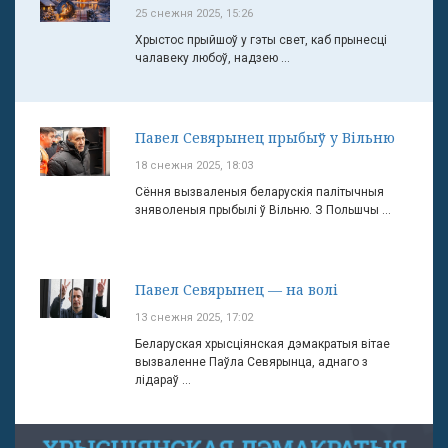
25 снежня 2025, 15:26
Хрыстос прыйшоў у гэты свет, каб прынесці
чалавеку любоў, надзею ...
Павел Севярынец прыбыў у Вільню
18 снежня 2025, 18:03
Сёння вызваленыя беларускія палітычныя
зняволеныя прыбылі ў Вільню. З Польшчы ...
Павел Севярынец — на волі
13 снежня 2025, 17:02
Беларуская хрысціянская дэмакратыя вітае
вызваленне Паўла Севярынца, аднаго з
лідараў ...