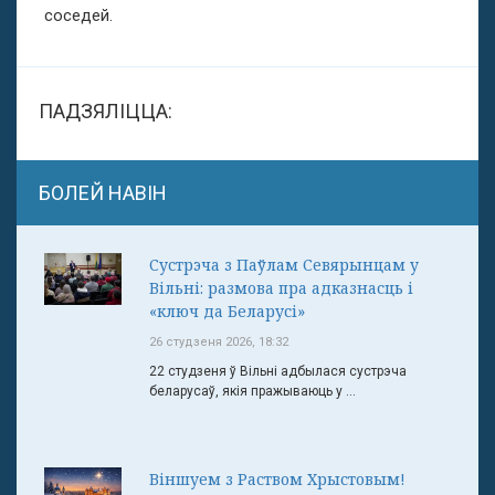
соседей.
ПАДЗЯЛІЦЦА:
БОЛЕЙ НАВІН
Сустрэча з Паўлам Севярынцам у
Вільні: размова пра адказнасць і
«ключ да Беларусі»
26 студзеня 2026, 18:32
22 студзеня ў Вільні адбылася сустрэча
беларусаў, якія пражываюць у ...
Віншуем з Раством Хрыстовым!