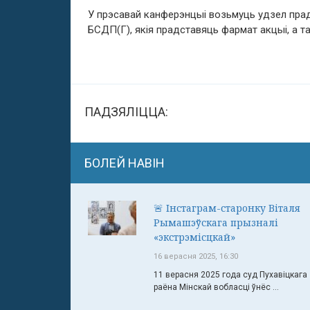
У прэсавай канферэнцыі возьмуць удзел прадс
БСДП(Г), якія прадставяць фармат акцыі, а 
ПАДЗЯЛІЦЦА:
БОЛЕЙ НАВІН
🚨 Інстаграм-старонку Віталя
Рымашэўскага прызналі
«экстрэмісцкай»
16 верасня 2025, 16:30
11 верасня 2025 года суд Пухавіцкага
раёна Мінскай вобласці ўнёс ...