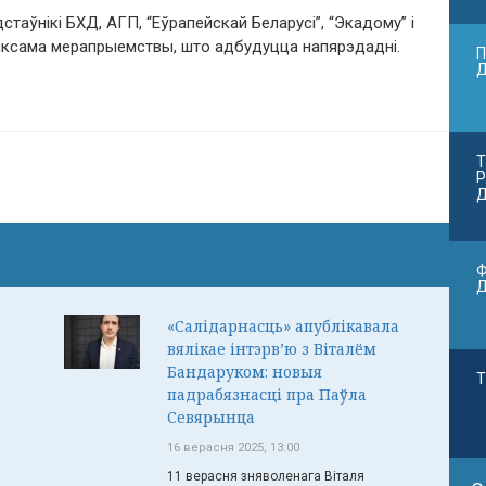
таўнікі БХД, АГП, “Еўрапейскай Беларусі”, “Экадому” і
таксама мерапрыемствы, што адбудуцца напярэдадні.
П
Т
Р
Д
Ф
«Салідарнасць» апублікавала
вялікае інтэрв’ю з Віталём
Бандаруком: новыя
Т
падрабязнасці пра Паўла
Севярынца
16 верасня 2025, 13:00
11 верасня зняволенага Віталя