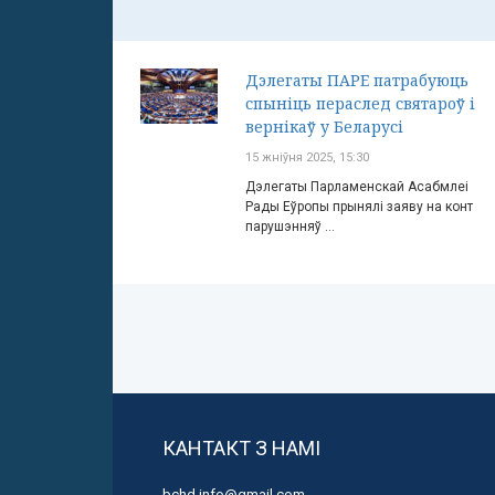
Дэлегаты ПАРЕ патрабуюць
спыніць пераслед святароў і
вернікаў у Беларусі
15 жніўня 2025, 15:30
Дэлегаты Парламенскай Асабмлеі
Рады Еўропы прынялі заяву на конт
парушэнняў ...
КАНТАКТ З НАМІ
bchd.info@gmail.com