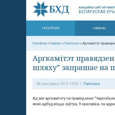
АФІЦЫЙНЫ САЙТ АРГКАМІТ
БЕЛАРУСКАЯ ХР
ГАЛОЎНАЯ
НАВІНЫ
Галоўная
»
Навіны
»
Палітыка
»
Аргкамітэт правядз
Аргкамітэт правядзе
шляху” запрашае на 
08 красавіка 2013 14:55 |
Палітыка
Ад імя аргкамітэту па правядзенні “Чарнобы
якая адбудзецца заўтра, 9 красавіка, па адра