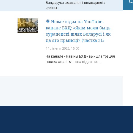
С
Бандарука вызвалілі і выдварылі з
краіны. ...
🎥 Новае відэа на YouTube-
канале БХД: «Якім можа быць
еўрапейскі шлях Беларусі і як
да яго прыйсці? (частка 3)»
14 ліпеня 2025, 15:00
На канале «Навіны БХД» выйшла трэцяя
частка аналітычнага відэа пра ...