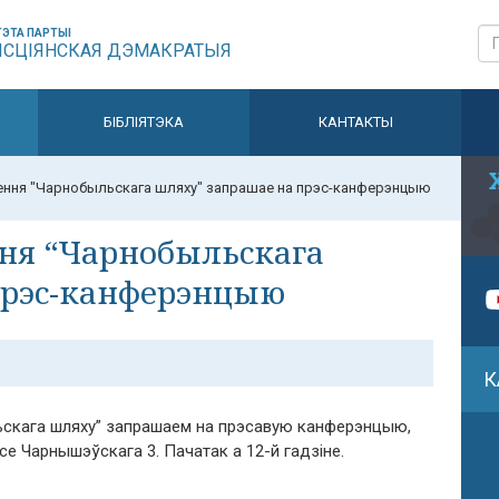
ЭТА ПАРТЫІ
ЫСЦІЯНСКАЯ ДЭМАКРАТЫЯ
БІБЛІЯТЭКА
КАНТАКТЫ
ення "Чарнобыльскага шляху" запрашае на прэс-канферэнцыю
ння “Чарнобыльскага
прэс-канферэнцыю
К
льскага шляху” запрашаем на прэсавую канферэнцыю,
се Чарнышэўскага 3. Пачатак а 12-й гадзіне.