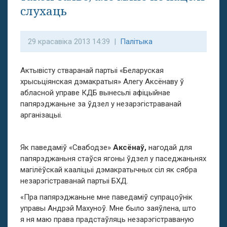
слухаць
29 красавіка 2013 14:39 |
Палітыка
Актывісту стваранай партыі «Беларуская
хрысьціянская дэмакратыя» Алегу Аксёнаву ў
абласной управе КДБ вынесьлі афіцыйнае
папярэджаньне за ўдзел у незарэгістраванай
арганізацыі.
Як паведаміў «Свабодзе»
Аксёнаў,
нагодай для
папярэджаньня стаўся ягоны ўдзел у паседжаньнях
магілёўскай кааліцыі дэмакратычных сіл як сябра
незарэгістраванай партыі БХД.
«Пра папярэджаньне мне паведаміў супрацоўнік
управы Андрэй Махуноў. Мне было заяўлена, што
я ня маю права прадстаўляць незарэгістраваную