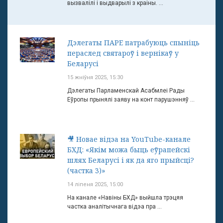
вызвалілі і выдварылі з краіны. ...
Дэлегаты ПАРЕ патрабуюць спыніць
пераслед святароў і вернікаў у
Беларусі
15 жніўня 2025, 15:30
Дэлегаты Парламенскай Асабмлеі Рады
Еўропы прынялі заяву на конт парушэнняў ...
🎥 Новае відэа на YouTube-канале
БХД: «Якім можа быць еўрапейскі
шлях Беларусі і як да яго прыйсці?
(частка 3)»
14 ліпеня 2025, 15:00
На канале «Навіны БХД» выйшла трэцяя
частка аналітычнага відэа пра ...