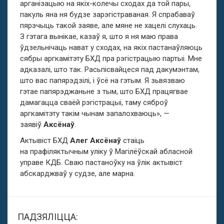
арганізацыю на якіх-колечы сходах да той пары,
пакуль яна ня будзе зарэгістраваная. Я спрабаваў
пярэчыць такой заяве, але мяне не хацелі слухаць.
З гэтага вынікае, казаў я, што я ня маю права
ўдзельнічаць нават у сходах, на якіх пастанаўляюць
сябры аргкамітэту БХД пра рэгістрацыю партыі. Мне
адказалі, што так. Расьпісвайцеся пад дакумэнтам,
што вас папярэдзілі, і ўсё на гэтым. Я зьвязваю
гэтае папярэджаньне з тым, што БХД працягвае
дамагацца сваёй рэгістрацыі, таму сяброў
аргкамітэту такім чынам запалохваюць», —
заявіў
Аксёнаў
.
Актывіст БХД
Алег Аксёнаў
стаіць
на прафіляктычным уліку ў Магілёўскай абласной
управе КДБ. Сваю пастаноўку на ўлік актывіст
абскарджваў у судзе, але марна.
ПАДЗЯЛІЦЦА: