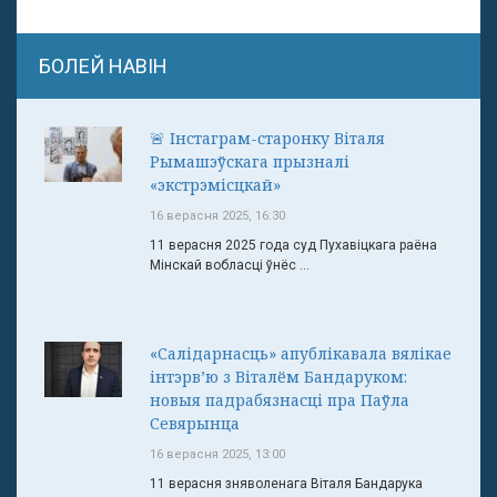
БОЛЕЙ НАВІН
🚨 Інстаграм-старонку Віталя
Рымашэўскага прызналі
«экстрэмісцкай»
16 верасня 2025, 16:30
11 верасня 2025 года суд Пухавіцкага раёна
Мінскай вобласці ўнёс ...
«Салідарнасць» апублікавала вялікае
інтэрв’ю з Віталём Бандаруком:
новыя падрабязнасці пра Паўла
Севярынца
16 верасня 2025, 13:00
11 верасня зняволенага Віталя Бандарука