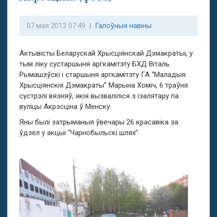
07 мая 2013 07:49 |
Галоўныя навіны
Актывісты Беларускай Хрысціянскай Дэмакратыі, у
тым ліку сустаршыня аргкамітэту БХД Віталь
Рымашэўскі і старшыня аргкамітэту ГА “Маладыя
Хрысціянскія Дэмакраты” Марына Хоміч, 6 траўня
сустрэлі вязняў, якія вызваліліся з ізалятару па
вуліцы Акрэсціна ў Менску.
Яны былі затрыманыя ўвечары 26 красавіка за
ўдзел у акцыі “Чарнобыльскі шлях”.