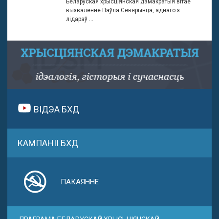
Беларуская хрысціянская дэмакратыя вітае
вызваленне Паўла Севярынца, аднаго з
лідараў ...
ВІДЭА БХД
КАМПАНІІ БХД
ПАКАЯННЕ