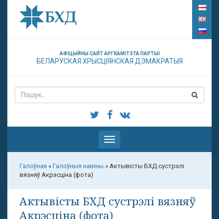
АФІЦЫЙНЫ САЙТ АРГКАМІТЭТА ПАРТЫІ
БЕЛАРУСКАЯ ХРЫСЦІЯНСКАЯ ДЭМАКРАТЫЯ
Паказаць
меню
Галоўная
»
Галоўныя навіны
»
Актывісты БХД сустрэлі
вязняў Акрэсціна (фота)
Актывісты БХД сустрэлі вязняў
Акрэсціна (фота)