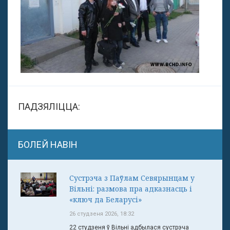
ПАДЗЯЛІЦЦА:
БОЛЕЙ НАВІН
Сустрэча з Паўлам Севярынцам у
Вільні: размова пра адказнасць і
«ключ да Беларусі»
26 студзеня 2026, 18:32
22 студзеня ў Вільні адбылася сустрэча