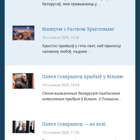
беларусаў, якія пражываюць у ...
Віншуем з Раством Хрыстовым!
25 снежня 2025, 15:26
Хрыстос прыйшоў у гэты свет, каб прынесці
чалавеку любоў, надзею ...
Павел Севярынец прыбыў у Вільню
18 снежня 2025, 18:03
Сёння вызваленыя беларускія палітычныя
зняволеныя прыбылі ў Вільню. З Польшчы ...
Павел Севярынец — на волі
13 снежня 2025, 17:02