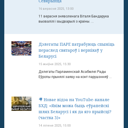
Севярынца
16 верасня 2025, 13:00
11 верасня зняволенага Віталя Бандарука
вызвалілі і выдварылі з краіны. ...
Дэлегаты ПАРЕ патрабуюць спыніць
пераслед святароў і вернікаў у
Беларусі
15 жніўня 2025, 15:30
Дэлегаты Парламенскай Асабмлеі Рады
Еўропы прынялі заяву на конт парушэнняў ...
🎥 Новае відэа на YouTube-канале
БХД: «Якім можа быць еўрапейскі
шлях Беларусі і як да яго прыйсці?
(частка 3)»
14 ліпеня 2025, 15:00