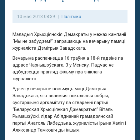
10 мая 2013 08:39 |
Палітыка
Маладыя Хрысціянскія Дэмакраты у межах кампаніі
“Мы не забудзем!” запрашаюць на вечарыну памяці
журналіста Дзмітрыя Завадскага.
Вечарына распачнецца 16 траўня а 18-й гадзіне па
адрасе Чарнышэўскага, 3 у Менску. Падчас яе
адбудзецца прагляд фільму пра зніклага
журналіста.
Удзел у вечарыне возьмуць маці Дзмітрыя
Завадскага, яго знаёмыя і школьныя сябры,
сустаршыня аргкамітэту па стварэнні партыі
“Беларуская Хрысціянкая Дэмакратыя” Віталь
Рымашэўскі, лідар Аб’яднанай грамадзянскай
партыі Анатоль Лябедзька, журналісты Ірына Халіп і
Аляксандр Тамковіч ды іншыя.