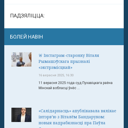
ПАДЗЯЛІЦЦА:
БОЛЕЙ НАВІН
🚨 Інстаграм-старонку Віталя
Рымашэўскага прызналі
«экстрэмісцкай»
16 верасня 2025, 16:30
11 верасня 2025 года суд Пухавіцкага раёна
Мінскай вобласці ўнёс ...
«Салідарнасць» апублікавала вялікае
інтэрв’ю з Віталём Бандаруком:
новыя падрабязнасці пра Паўла