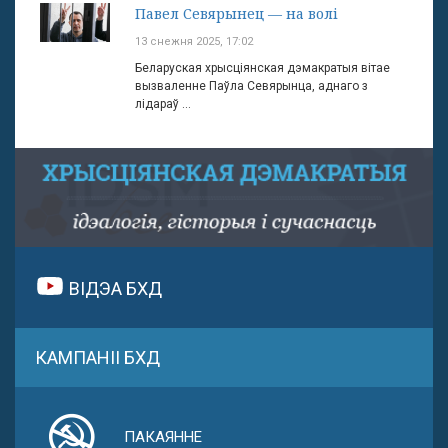
Павел Севярынец — на волі
13 снежня 2025, 17:02
Беларуская хрысціянская дэмакратыя вітае
вызваленне Паўла Севярынца, аднаго з
лідараў ...
ВІДЭА БХД
КАМПАНІІ БХД
ПАКАЯННЕ