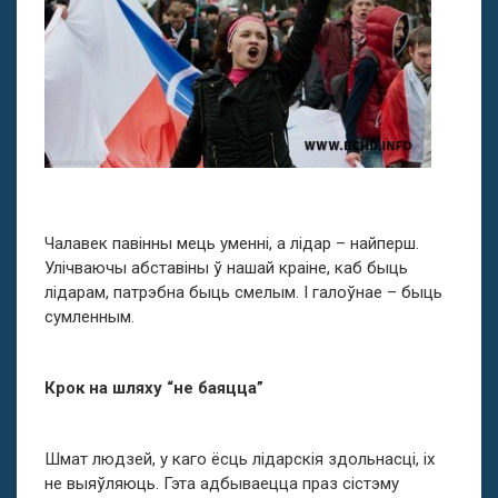
Чалавек павінны мець уменні, а лідар – найперш.
Улічваючы абставіны ў нашай краіне, каб быць
лідарам, патрэбна быць смелым. І галоўнае – быць
сумленным.
Крок на шляху “не баяцца”
Шмат людзей, у каго ёсць лідарскія здольнасці, іх
не выяўляюць. Гэта адбываецца праз сістэму