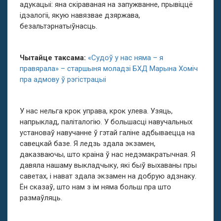
адукацыі: яна скіраваная на запужванне, прывіццё
ідэалогіі, якую навязвае дзяржава,
безальтэрнатыўнасць.
Чытайце таксама:
«Судоў у нас няма – я
правярала» – старшыня моладзі БХД Марына Хоміч
пра адмову ў рэгістрацыі
У нас нельга крок управа, крок улева. Узяць,
напрыклад, паліталогію. У большасці навучальных
установаў навучанне ў гэтай галіне адбываецца на
савецкай базе. Я ледзь здала экзамен,
даказваючы, што краіна ў нас недэмакратычная. Я
давяла нашаму выкладчыку, які быў выхаваны пры
саветах, і нават здала экзамен на добрую адзнаку.
Ён сказаў, што нам з ім няма больш пра што
размаўляць.