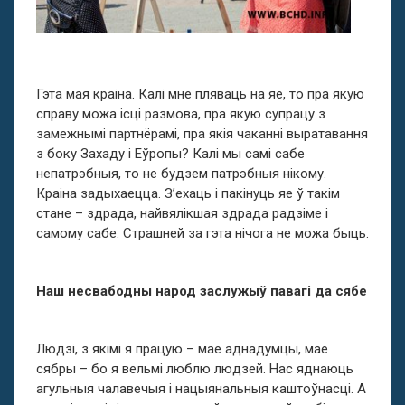
Гэта мая краіна. Калі мне пляваць на яе, то пра якую
справу можа ісці размова, пра якую супрацу з
замежнымі партнёрамі, пра якія чаканні выратавання
з боку Захаду і Еўропы? Калі мы самі сабе
непатрэбныя, то не будзем патрэбныя нікому.
Краіна задыхаецца. З’ехаць і пакінуць яе ў такім
стане – здрада, найвялікшая здрада радзіме і
самому сабе. Страшней за гэта нічога не можа быць.
Наш несвабодны народ заслужыў павагі да сябе
Людзі, з якімі я працую – мае аднадумцы, мае
сябры – бо я вельмі люблю людзей. Нас яднаюць
агульныя чалавечыя і нацыянальныя каштоўнасці. А