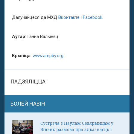
Далучайцеся да МХД
Вконтакте
і
Facebook
.
Аўтар
: Ганна Валынец
Крыніца
:
www.ampby.org
ПАДЗЯЛІЦЦА:
БОЛЕЙ НАВІН
Сустрэча з Паўлам Севярынцам у
Вільні: размова пра адказнасць і