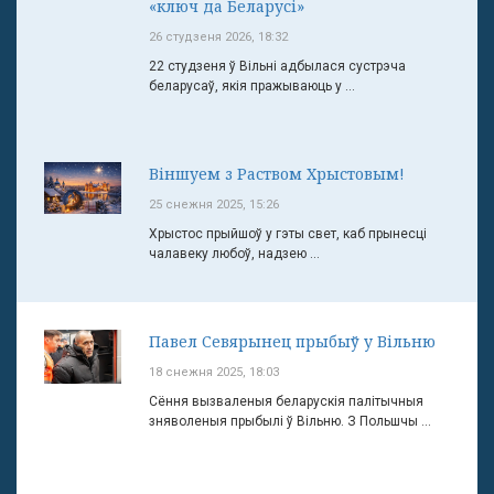
«ключ да Беларусі»
26 студзеня 2026, 18:32
22 студзеня ў Вільні адбылася сустрэча
беларусаў, якія пражываюць у ...
Віншуем з Раством Хрыстовым!
25 снежня 2025, 15:26
Хрыстос прыйшоў у гэты свет, каб прынесці
чалавеку любоў, надзею ...
Павел Севярынец прыбыў у Вільню
18 снежня 2025, 18:03
Сёння вызваленыя беларускія палітычныя
зняволеныя прыбылі ў Вільню. З Польшчы ...