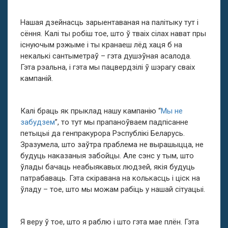
Нашая дзейнасць зарыентаваная на палітыку тут і
сёння. Калі ты робіш тое, што ў тваіх сілах нават пры
існуючым рэжыме і ты кранаеш лёд хаця б на
некалькі сантыметраў – гэта душэўная асалода.
Гэта рэальна, і гэта мы пацвердзілі ў шэрагу сваіх
кампаній.
Калі браць як прыклад нашу кампанію “
Мы не
забудзем
”, то тут мы прапаноўваем падпісанне
петыцыі да генпракурора Рэспублікі Беларусь.
Зразумела, што заўтра праблема не вырашыцца, не
будуць наказаныя забойцы. Але сэнс у тым, што
ўлады бачаць неабыякавых людзей, якія будуць
патрабаваць. Гэта скіравана на колькасць і ціск на
ўладу – тое, што мы можам рабіць у нашай сітуацыі.
Я веру ў тое, што я раблю і што гэта мае плён. Гэта