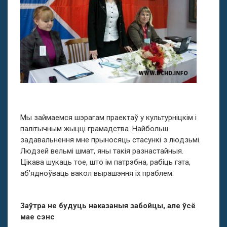
Мы займаемся шэрагам праектаў у культурніцкім і
палітычным жыцці грамадства. Найбольш
задавальнення мне прыносяць стасункі з людзьмі.
Людзей вельмі шмат, яны такія разнастайныя.
Цікава шукаць тое, што ім патрэбна, рабіць гэта,
аб’ядноўваць вакол вырашэння іх праблем.
Заўтра не будуць наказаныя забойцы, але ўсё
мае сэнс