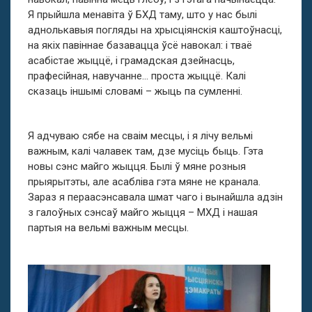
Я прыйшла менавіта ў БХД таму, што у нас былі
аднолькавыя погляды на хрысціянскія каштоўнасці,
на якіх павіннае базавацца ўсё навокал: і тваё
асабістае жыццё, і грамадская дзейнасць,
прафесійная, навучанне… проста жыццё. Калі
сказаць іншымі словамі – жыць па сумленні.
Я адчуваю сябе на сваім месцы, і я лічу вельмі
важным, калі чалавек там, дзе мусіць быць. Гэта
новы сэнс майго жыцця. Былі ў мяне розныя
прыярытэты, але асабліва гэта мяне не кранала.
Зараз я пераасэнсавала шмат чаго і вынайшла адзін
з галоўных сэнсаў майго жыцця – МХД і нашая
партыя на вельмі важным месцы.