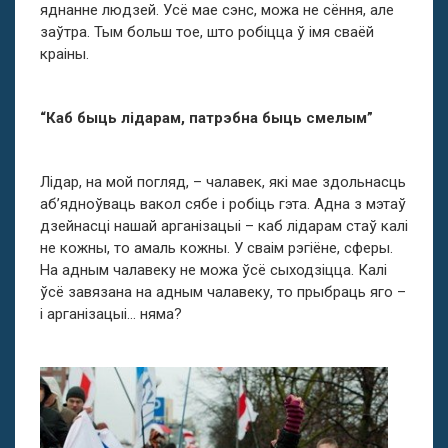
яднанне людзей. Усё мае сэнс, можа не сёння, але
заўтра. Тым больш тое, што робіцца ў імя сваёй
краіны.
“Каб быць лідарам, патрэбна быць смелым”
Лідар, на мой погляд, – чалавек, які мае здольнасць
аб’ядноўваць вакол сябе і робіць гэта. Адна з мэтаў
дзейнасці нашай арганізацыі – каб лідарам стаў калі
не кожны, то амаль кожны. У сваім рэгіёне, сферы.
На адным чалавеку не можа ўсё сыходзіцца. Калі
ўсё завязана на адным чалавеку, то прыбраць яго –
і арганізацыі… няма?