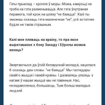
Гэты прыклад – кропля ў моры. Можа, камусьці не
трэба на гэта разменьвацца. Але гэта ўнутраная
перамога, той крок на шляху “не баяцца”. Калі ты
зможаш сказаць гэта маленечкае “не”, усё астатняе
будзе не такім страшным.
Калі мне пляваць на краіну, то пра якое
выратаванне з боку Захаду і Еўропы можна
казаць?
Звяртаючыся да ўсёй беларускай моладзі, хацелася
б сказаць два словы: “не баяцца”. Мы гаспадары
свайго жыцця і сваёй краіны. І дазваляць улазіць з
нагамі ў нашае жыццё мы не павінныя. Нас,
незадаволеных, большасць. Тым больш маладых
людзей.