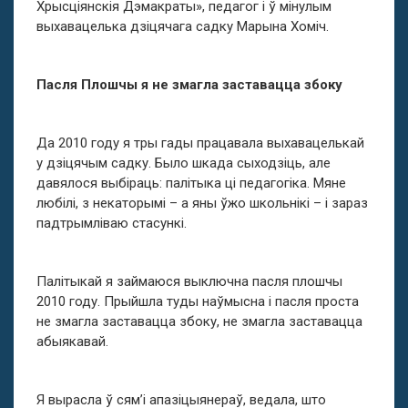
Хрысціянскія Дэмакраты», педагог і ў мінулым
выхавацелька дзіцячага садку Марына Хоміч.
Пасля Плошчы я не змагла заставацца збоку
Да 2010 году я тры гады працавала выхавацелькай
у дзіцячым садку. Было шкада сыходзіць, але
давялося выбіраць: палітыка ці педагогіка. Мяне
любілі, з некаторымі – а яны ўжо школьнікі – і зараз
падтрымліваю стасункі.
Палітыкай я займаюся выключна пасля плошчы
2010 году. Прыйшла туды наўмысна і пасля проста
не змагла заставацца збоку, не змагла заставацца
абыякавай.
Я вырасла ў сям’і апазіцыянераў, ведала, што