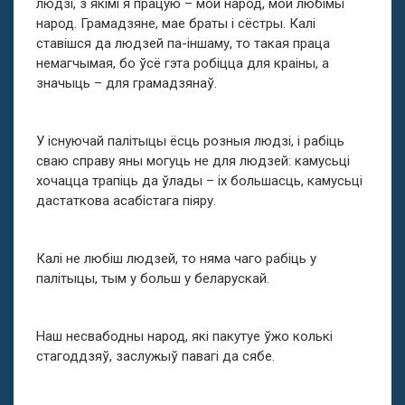
людзі, з якімі я працую – мой народ, мой любімы
народ. Грамадзяне, мае браты і сёстры. Калі
ставішся да людзей па-іншаму, то такая праца
немагчымая, бо ўсё гэта робіцца для краіны, а
значыць – для грамадзянаў.
У існуючай палітыцы ёсць розныя людзі, і рабіць
сваю справу яны могуць не для людзей: камусьці
хочацца трапіць да ўлады – іх большасць, камусьці
дастаткова асабістага піяру.
Калі не любіш людзей, то няма чаго рабіць у
палітыцы, тым у больш у беларускай.
Наш несвабодны народ, які пакутуе ўжо колькі
стагоддзяў, заслужыў павагі да сябе.