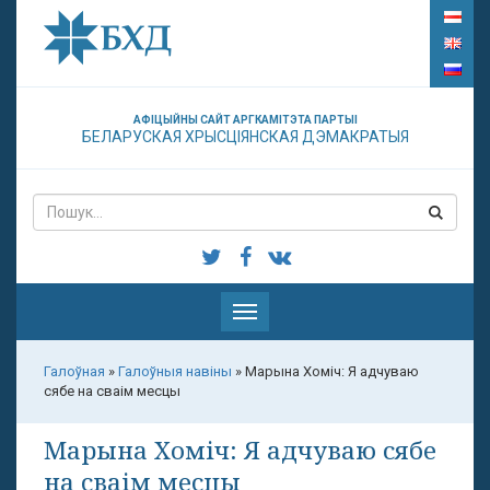
АФІЦЫЙНЫ САЙТ АРГКАМІТЭТА ПАРТЫІ
БЕЛАРУСКАЯ ХРЫСЦІЯНСКАЯ ДЭМАКРАТЫЯ
Паказаць
меню
Галоўная
»
Галоўныя навіны
»
Марына Хоміч: Я адчуваю
сябе на сваім месцы
Марына Хоміч: Я адчуваю сябе
на сваім месцы