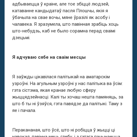
адбываецца ў краіне, але тое збіццё людзей,
катаванне кандыдатаў пасля Плошчы, якія я
ўбачыла на свае вочы, мяне ўразілі як асобу і
чалавека. Я зразумела, што павінная зрабіць хоць
што-небудзь, каб не было сорамна перад сваімі
дзецьмі.
Я адчуваю сябе на сваім месцы
Я заўжды цікавілася палітыкай на аматарскім
узроўні. На агульным узроўні у нас палітыка ва ўсім:
гэта сістэма, якая кранае любую сферу
жыццядзейнасці. Калі ты хочаш нешта памяняць, за
што б ты ні ўзяўся, гэта павядзе да палітыкі. Таму з
яе і пачала.
Перакананая, што ўсё, што ні робіцца ў жыцці ці
навокал, павінна мець глебу, і з гэтага пачынаецца.