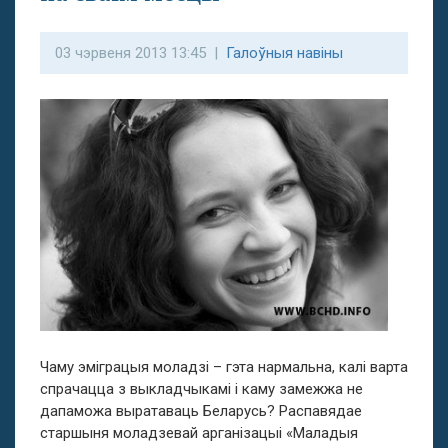
03 чэрвеня 2013 13:45 |
Галоўныя навіны
Чаму эміграцыя моладзі – гэта нармальна, калі варта
спрачацца з выкладчыкамі і каму замежжа не
дапаможа выратаваць Беларусь? Распавядае
старшыня моладзевай арганізацыі «Маладыя