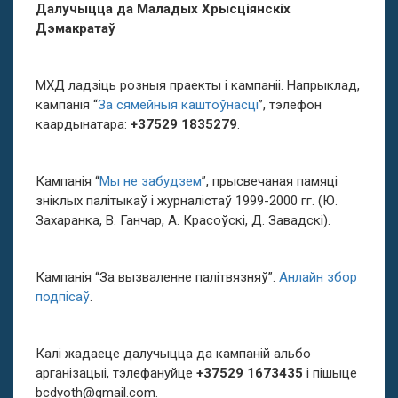
Далучыцца да Маладых Хрысціянскіх
Дэмакратаў
МХД ладзіць розныя праекты і кампаніі. Напрыклад,
кампанія “
За сямейныя каштоўнасці
”, тэлефон
каардынатара:
+37529 1835279
.
Кампанія “
Мы не забудзем
”, прысвечаная памяці
зніклых палітыкаў і журналістаў 1999-2000 гг. (Ю.
Захаранка, В. Ганчар, А. Красоўскі, Д. Завадскі).
Кампанія “За вызваленне палітвязняў”.
Анлайн збор
подпісаў
.
Калі жадаеце далучыцца да кампаній альбо
арганізацыі, тэлефануйце
+37529 1673435
і пішыце
bcdyoth@gmail.com
.