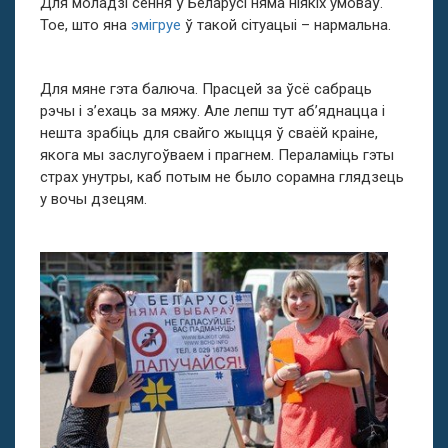
Для моладзі сёння ў Беларусі няма ніякіх умоваў.
Тое, што яна
эмігруе
ў такой сітуацыі – нармальна.
Для мяне гэта балюча. Прасцей за ўсё сабраць
рэчы і з’ехаць за мяжу. Але лепш тут аб’яднацца і
нешта зрабіць для свайго жыцця ў сваёй краіне,
якога мы заслугоўваем і прагнем. Пераламіць гэты
страх унутры, каб потым не было сорамна глядзець
у вочы дзецям.