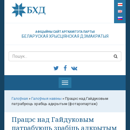
АФІЦЫЙНЫ САЙТ АРГКАМІТЭТА ПАРТЫІ
БЕЛАРУСКАЯ ХРЫСЦІЯНСКАЯ ДЭМАКРАТЫЯ
Паказаць
меню
Галоўная
»
Галоўныя навіны
»
Працэс над Гайдуковым
патрабуюць зрабіць адкрытым (фотарэпартаж)
Працэс над Гайдуковым
патрабуюць зрабіць адкрытым