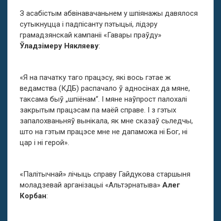
З асабістым абвінавачаньнем у шпіянажы давялося
сутыкнуцца і падпісанту пэтыцыі, лідэру
грамадзянскай кампаніі «Гавары праўду»
Ўладзімеру Някляеву
:
«Я на пачатку таго працэсу, які вось гэтае ж
ведамства (КДБ) распачало ў адносінах да мяне,
таксама быў „шпіёнам“. І мяне наўпрост палохалі
закрытым працэсам па маёй справе. І з гэтых
запалохваньняў вынікала, як мне сказаў сьледчы,
што на гэтым працэсе мне не дапаможа ні Бог, ні
цар і ні герой».
«Палітычнай» лічыць справу Гайдукова старшыня
моладзевай арганізацыі «Альтэрнатыва»
Алег
Корбан
: