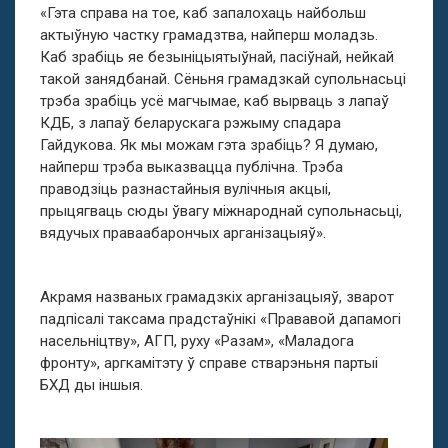
«Гэта справа на тое, каб запалохаць найбольш
актыўную частку грамадзтва, найперш моладзь.
Каб зрабіць яе безыніцыятыўнай, пасіўнай, нейкай
такой занядбанай. Сёньня грамадзкай супольнасьці
трэба зрабіць усё магчымае, каб вырваць з лапаў
КДБ, з лапаў беларускага рэжыму спадара
Гайдукова. Як мы можам гэта зрабіць? Я думаю,
найперш трэба выказвацца публічна. Трэба
праводзіць разнастайныя вулічныя акцыі,
прыцягваць сюды ўвагу міжнароднай супольнасьці,
вядучых праваабарончых арганізацыяў».
Акрамя названых грамадзкіх арганізацыяў, зварот
падпісалі таксама прадстаўнікі «Прававой дапамогі
насельніцтву», АГП, руху «Разам», «Маладога
фронту», аргкамітэту ў справе стварэньня партыі
БХД ды іншыя.