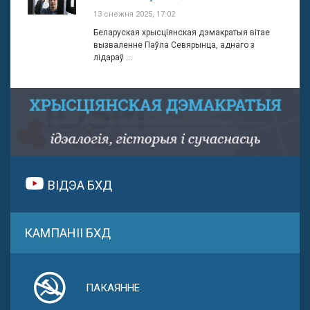
13 снежня 2025, 17:02
Беларуская хрысціянская дэмакратыя вітае
вызваленне Паўла Севярынца, аднаго з
лідараў ...
ВІДЭА БХД
КАМПАНІІ БХД
ПАКАЯННЕ