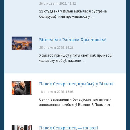
26 студзеня 2026, 18:32
22 студзеня ў Вільні адбылася сустрэча
беларусаў, якія пражываюць у ...
Віншуем з Раством Хрыстовым!
25 снежня 2025, 15:26
Хрыстос прыйшоў у гэты свет, каб прынесці
чалавеку любоў, надзею ...
Павел Севярынец прыбыў у Вільню
18 снежня 2025, 18:03
Сёння вызваленыя беларускія палітычныя
зняволеныя прыбылі ў Вільню. З Польшчы ...
Павел Севярынец — на волі