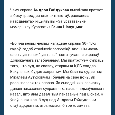
Чаму справа
Андрэя Гайдукова
выклікала пратэст
з боку грамадзянскіх актывістаў, распавяла
каардынатар ініцыятывы «За ўратаваньне
мэмарыялу Курапаты»
Ганна Шапуцька
:
«Бо яна вельмі-вельмі нагадвае справы 30–40-х
гадоў, гадоў сталінскіх рэпрэсіяў. Апошнім часам
словы „шпіянаж“, „шпіёны“ часта гучаць з экранаў
дзяржаўнага тэлебачаньня. Мы пратэстуем супраць
таго, што суд, як сказаў, старшыня КДБ спадар
Вакульчык, будзе закрытым. Мы былі на судзе над
Мікалаем Аўтуховічам і бачылі на свае вочы, як
рассыпалася тая справа. Як сьведкі, якія спачатку
давалі паказаньні супраць яго, пасьля адмаўляліся і
казалі, што яны давалі тыя паказаньні пад ціскам. Я
ўпэўненая: калі б суд над Андрэем Гайдуковым
стаў адкрытым, атрымалася б тое ж самае».