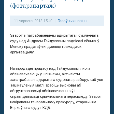
(фотарэпартаж)
11 чэрвеня 2013 15:40 |
Галоўныя навіны
Зварот з патрабаваньнем адкрытага і сумленнага
суду над Андрэем Гайдуковым падпісалі сёньня ў
Менску прадстаўнікі дзевяці грамадзкіх
арганізацыяў.
Напярэдадні працэсу над Гайдуковым, якога
абвінавачваюць у шпіянажы, актывісты
запатрабавалі адкрытага судовага разбору, каб усе
зацікаўленыя маглі зрабіць высновы аб
абгрунтаванасьці абвінавачваньняў і
справядлівасьці крымінальнага перасьледу. Зварот
накіраваны генэральнаму пракурору, старшыням
Вярхоўнага суду і КДБ.