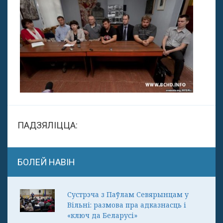
ПАДЗЯЛІЦЦА:
БОЛЕЙ НАВІН
Сустрэча з Паўлам Севярынцам у
Вільні: размова пра адказнасць і
«ключ да Беларусі»