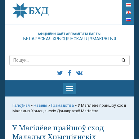
АФІЦЫЙНЫ САЙТ АРГКАМІТЭТА ПАРТЫІ
БЕЛАРУСКАЯ ХРЫСЦІЯНСКАЯ ДЭМАКРАТЫЯ
Паказаць
меню
Галоўная
»
Навіны
»
Грамадства
»
У Магілёве прайшоў сход
Маладых Хрысціянскіх Дэмакратаў Магілёва
У Магілёве прайшоў сход
Маладых Хрысціянскіх