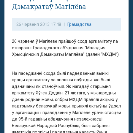
Дэмакратаў Магілёва
26 чэрвеня 2013 17:48 |
Грамадства
26 чэрвеня ў Магілеве прайшоў сход аргкамітэту па
стварэнні Грамадскага аб’яднання “Маладыя
Хрысціянскія Дэмакраты Магілёва” (далей “МХДМ”).
На паседжанні схода былі падведзеныя вынікі
працы аргкамітэту за апошнія паўгады, які былі
адзначаны як станоўчыя. Як нагадаў старшыня
аргкамтэту Яўген Дудкін, 21 лютага, у міжнародны
дзень роднай мовы, сябры МХДМ правялі акцыю ў
падтрымку беларукай мовы, прынялі актыўны ўдзел
ў арганізацыі і правядзенні ў Магілёве ўрачыстасцей
да 95-й гадавіны абвяшчэння незалежнасці
Беларускай Народнай Рэспублікі, былі сабраны
шматлікія подпісы і пададзеныя калектыўныя