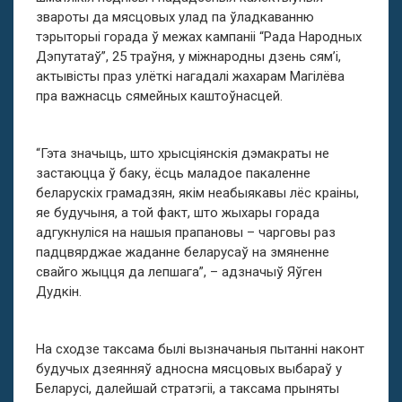
звароты да мясцовых улад па ўладкаванню
тэрыторыі горада ў межах кампаніі “Рада Народных
Дэпутатаў”, 25 траўня, у міжнародны дзень сям’і,
актывісты праз улёткі нагадалі жахарам Магілёва
пра важнасць сямейных каштоўнасцей.
“Гэта значыць, што хрысціянскія дэмакраты не
застаюцца ў баку, ёсць маладое пакаленне
беларускіх грамадзян, якім неабыякавы лёс краіны,
яе будучыня, а той факт, што жыхары горада
адгукнуліся на нашыя прапановы – чарговы раз
падцвярджае жаданне беларусаў на змяненне
свайго жыцця да лепшага”, – адзначыў Яўген
Дудкін.
На сходзе таксама былі вызначаныя пытанні наконт
будучых дзеянняў адносна мясцовых выбараў у
Беларусі, далейшай стратэгіі, а таксама прыняты