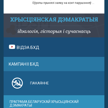
Еўропы прынялі заяву на конт парушэнняў ...
ВІДЭА БХД
КАМПАНІІ БХД
ПАКАЯННЕ
ПРАГРАМА БЕЛАРУСКАЙ ХРЫСЬЦІЯНСКАЙ
ДЭМАКРАТЫІ