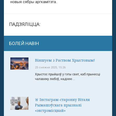
новыя сябры аргкамітэта.
ПАДЗЯЛІЦЦА:
БОЛЕЙ НАВІН
Віншуем з Раством Хрыстовым!
25 снежня 2025, 15:26
Хрыстос прыйшоў у гэты свет, каб прынесці
чалавеку любоў, надзею ...
🚨 Інстаграм-старонку Віталя
Рымашэўскага прызналі
«экстрэмісцкай»