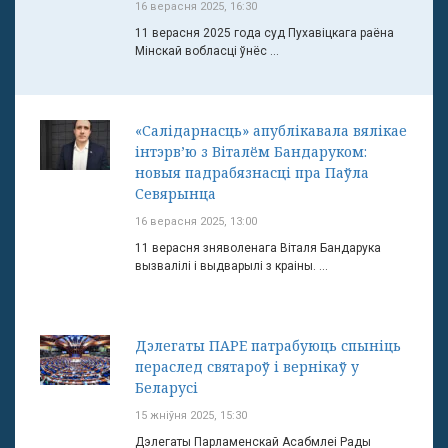
16 верасня 2025, 16:30
11 верасня 2025 года суд Пухавіцкага раёна
Мінскай вобласці ўнёс ...
«Салідарнасць» апублікавала вялікае
інтэрв’ю з Віталём Бандаруком:
новыя падрабязнасці пра Паўла
Севярынца
16 верасня 2025, 13:00
11 верасня зняволенага Віталя Бандарука
вызвалілі і выдварылі з краіны. ...
Дэлегаты ПАРЕ патрабуюць спыніць
пераслед святароў і вернікаў у
Беларусі
15 жніўня 2025, 15:30
Дэлегаты Парламенскай Асабмлеі Рады