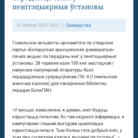
пенітэцыярныя ўстановы
01 ліпеня 2013 14:21 |
Грамадства
Гомельскія актывісты аргкамітэта па стварэнні
партыі «Беларуская хрысціянская дэмакратыя»
пачалі акцыю па перадачы кніг у пенітэцыярныя
ўстановы. 28 чэрвеня каля 100 кніг мастацкай і
навукова-папулярнай літаратуры былі
перададзеныя супрацоўнікам ПК-4 (Гомельская
жаночая калонія) для папаўнення бібліятэкі,
перадае БелаПАН.
«У месцах зняволення, я думаю, кнігі будуць
карыстацца попытам, бо там недахоп інфармацыі, а
кампутарамі і іншымі выгодамі цывілізацыі
карыстацца нельга. Тым больш гэта добрыя кнігі, у
тым ліку сусветная класіка, выданні па гісторыі”, –