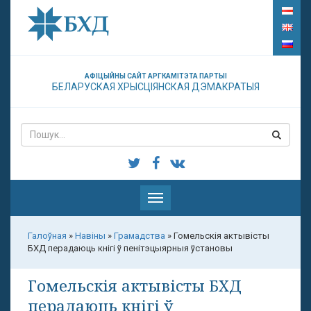
АФІЦЫЙНЫ САЙТ АРГКАМІТЭТА ПАРТЫІ
БЕЛАРУСКАЯ ХРЫСЦІЯНСКАЯ ДЭМАКРАТЫЯ
Паказаць
меню
Галоўная
»
Навіны
»
Грамадства
»
Гомельскія актывісты
БХД перадаюць кнігі ў пенітэцыярныя ўстановы
Гомельскія актывісты БХД
перадаюць кнігі ў