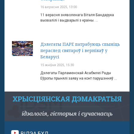
16 верасня 2025, 13:00
11 верасня зняволенага Віталя Бандарука
вызвалілі і выдварылі з краіны. ...
Дэлегаты ПАРЕ патрабуюць спыніць
пераслед святароў і вернікаў у
Беларусі
15 жніўня 2025, 15:30
Дэлегаты Парламенскай Асабмлеі Рады
Еўропы прынялі заяву на конт парушэнняў ...
ВІДЭА БХД