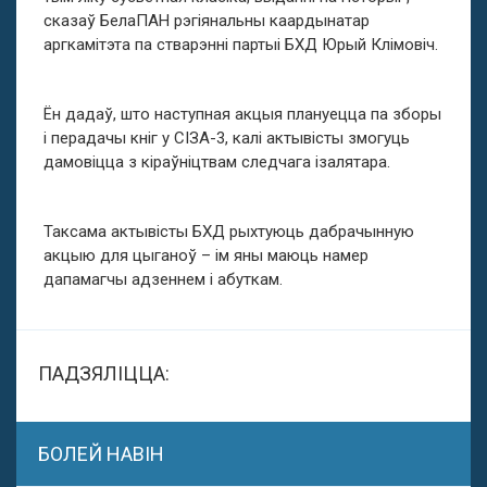
сказаў БелаПАН рэгіянальны каардынатар
аргкамітэта па стварэнні партыі БХД Юрый Клімовіч.
Ён дадаў, што наступная акцыя плануецца па зборы
і перадачы кніг у СІЗА-3, калі актывісты змогуць
дамовіцца з кіраўніцтвам следчага ізалятара.
Таксама актывісты БХД рыхтуюць дабрачынную
акцыю для цыганоў – ім яны маюць намер
дапамагчы адзеннем і абуткам.
ПАДЗЯЛІЦЦА:
БОЛЕЙ НАВІН