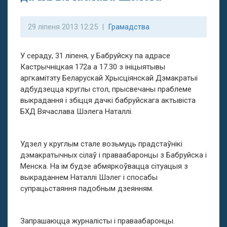
29 ліпеня 2013 12:25 |
Грамадства
У сераду, 31 ліпеня, у Бабруйску па адрасе
Кастрычніцкая 172а а 17.30 з ініцыятывы
аргкамітэту Беларускай Хрысціянскай Дэмакратыі
адбудзецца круглы стол, прысвечаны праблеме
выкрадання і збіцця дачкі бабруйскага актывіста
БХД Вячаслава Шэлега Наталлі.
Удзел у круглым стале возьмуць прадстаўнікі
дэмакратычных сілаў і праваабаронцы з Бабруйска і
Менска. На ім будзе абмяркоўвацца сітуацыя з
выкраданнем Наталлі Шэлег і спосабы
супрацьстаяння падобным дзеянням.
Запрашаюцца журналісты і праваабаронцы.