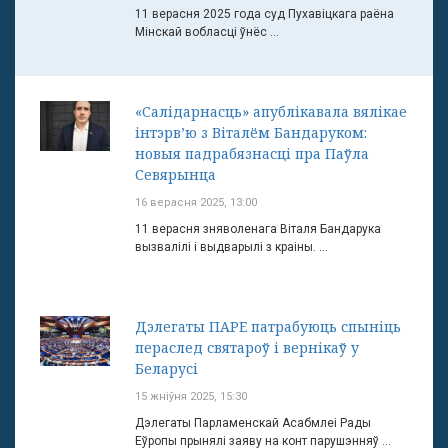
11 верасня 2025 года суд Пухавіцкага раёна
Мінскай вобласці ўнёс ...
«Салідарнасць» апублікавала вялікае
інтэрв’ю з Віталём Бандаруком:
новыя падрабязнасці пра Паўла
Севярынца
16 верасня 2025, 13:00
11 верасня зняволенага Віталя Бандарука
вызвалілі і выдварылі з краіны. ...
Дэлегаты ПАРЕ патрабуюць спыніць
пераслед святароў і вернікаў у
Беларусі
15 жніўня 2025, 15:30
Дэлегаты Парламенскай Асабмлеі Рады
Еўропы прынялі заяву на конт парушэнняў ...