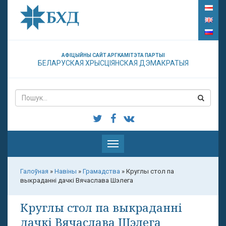
АФІЦЫЙНЫ САЙТ АРГКАМІТЭТА ПАРТЫІ
БЕЛАРУСКАЯ ХРЫСЦІЯНСКАЯ ДЭМАКРАТЫЯ
Паказаць
меню
Галоўная
»
Навіны
»
Грамадства
»
Круглы стол па
выкраданні дачкі Вячаслава Шэлега
Круглы стол па выкраданні
дачкі Вячаслава Шэлега