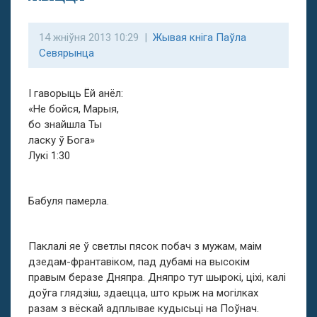
14 жніўня 2013 10:29 |
Жывая кніга Паўла
Севярынца
І гаворыць Ёй анёл:
«Не бойся, Марыя,
бо знайшла Ты
ласку ў Бога»
Лукі 1:30
Бабуля памерла.
Паклалі яе ў светлы пясок побач з мужам, маім
дзедам-франтавіком, пад дубамі на высокім
правым беразе Дняпра. Дняпро тут шырокі, ціхі, калі
доўга глядзіш, здаецца, што крыж на могілках
разам з вёскай адплывае кудысьці на Поўнач.