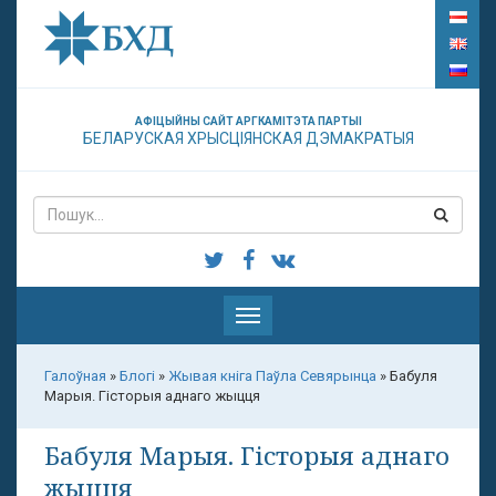
АФІЦЫЙНЫ САЙТ АРГКАМІТЭТА ПАРТЫІ
БЕЛАРУСКАЯ ХРЫСЦІЯНСКАЯ ДЭМАКРАТЫЯ
Паказаць
меню
Галоўная
»
Блогі
»
Жывая кніга Паўла Севярынца
»
Бабуля
Марыя. Гісторыя аднаго жыцця
Бабуля Марыя. Гісторыя аднаго
жыцця