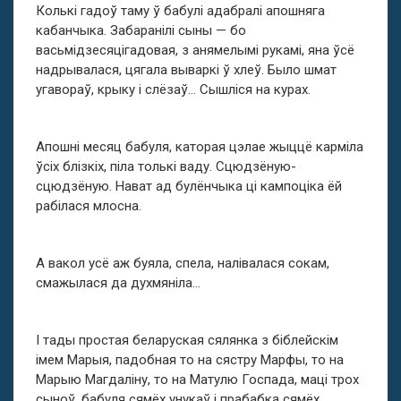
Колькі гадоў таму ў бабулі адабралі апошняга
кабанчыка. Забаранілі сыны — бо
васьмідзесяцігадовая, з анямелымі рукамі, яна ўсё
надрывалася, цягала вываркі ў хлеў. Было шмат
угавораў, крыку і слёзаў… Сышліся на курах.
Апошні месяц бабуля, каторая цэлае жыццё карміла
ўсіх блізкіх, піла толькі ваду. Сцюдзёную-
сцюдзёную. Нават ад булёнчыка ці кампоціка ёй
рабілася млосна.
А вакол усё аж буяла, спела, налівалася сокам,
смажылася да духмяніла…
І тады простая беларуская сялянка з біблейскім
імем Марыя, падобная то на сястру Марфы, то на
Марыю Магдаліну, то на Матулю Госпада, маці трох
сыноў, бабуля сямёх унукаў і прабабка сямёх