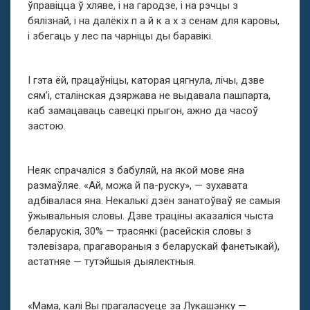
ўправіцца ў хляве, і на гародзе, і на рэчцы з
бялізнай, і на далёкіх п а й к а х з сенам для каровы,
і збегаць у лес па чарніцы ды баравікі.
І гэта ёй, працаўніцы, каторая цягнула, лічы, дзве
сям’і, сталінская дзяржава не выдавала пашпарта,
каб замацаваць савецкі прыгон, ажно да часоў
застою.
Неяк спрачаліся з бабуляй, на якой мове яна
размаўляе. «Ай, можа й па-руску», — зухавата
адбівалася яна. Некалькі дзён занатоўваў яе самыя
ўжывальныя словы. Дзве траціны аказаліся чыста
беларускія, 30% — трасянкі (расейскія словы з
тэлевізара, прагавораныя з беларускай фанетыкай),
астатняе — тутэйшыя дыялектныя.
«Мама, калі Вы прагаласуеце за Лукашэнку —