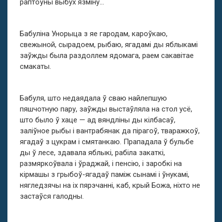
раптоўны выбух язміну…
Бабуліна Унорыца з яе гародам, кароўкаю,
свежыной, сырадоем, рыбаю, ягадамі ды яблыкамі
заўжды была раздоллем ядомага, раем сакавітае
смакаты.
Бабуля, што недаядала ў сваю найлепшую
пяшчотную пару, заўжды выстаўляла на стол усё,
што было ў хаце — ад вяндліны ды кілбасаў,
заліўное рыбы і вантрабянак да пірагоў, тваражкоў,
ягадаў з цукрам і смятанкаю. Прападала ў бульбе
ды ў лесе, здавала яблыкі, рабіла закаткі,
размяркоўвала і ўраджай, і пенсію, і заробкі на
кірмашы з грыбоў-ягадаў паміж сынамі і ўнукамі,
нягледзячы на іх пярэчанні, каб, крый Божа, ніхто не
застаўся галодны.