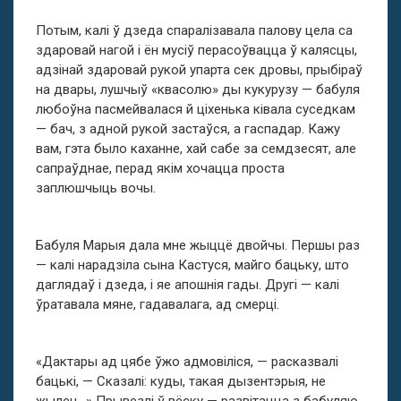
Потым, калі ў дзеда спаралізавала палову цела са
здаровай нагой і ён мусіў перасоўвацца ў калясцы,
адзінай здаровай рукой упарта сек дровы, прыбіраў
на двары, лушчыў «квасолю» ды кукурузу — бабуля
любоўна пасмейвалася й ціхенька ківала суседкам
— бач, з адной рукой застаўся, а гаспадар. Кажу
вам, гэта было каханне, хай сабе за семдзесят, але
сапраўднае, перад якім хочацца проста
заплюшчыць вочы.
Бабуля Марыя дала мне жыццё двойчы. Першы раз
— калі нарадзіла сына Кастуся, майго бацьку, што
даглядаў і дзеда, і яе апошнія гады. Другі — калі
ўратавала мяне, гадавалага, ад смерці.
«Дактары ад цябе ўжо адмовіліся, — расказвалі
бацькі, — Сказалі: куды, такая дызентэрыя, не