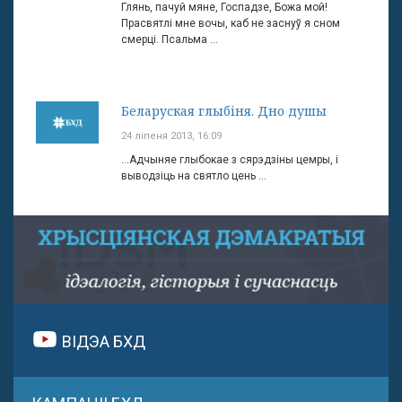
Глянь, пачуй мяне, Госпадзе, Божа мой!
Прасвятлі мне вочы, каб не заснуў я сном
смерці. Псальма ...
Беларуская глыбіня. Дно душы
24 ліпеня 2013, 16:09
…Адчыняе глыбокае з сярэдзіны цемры, і
выводзіць на святло цень ...
ВІДЭА БХД