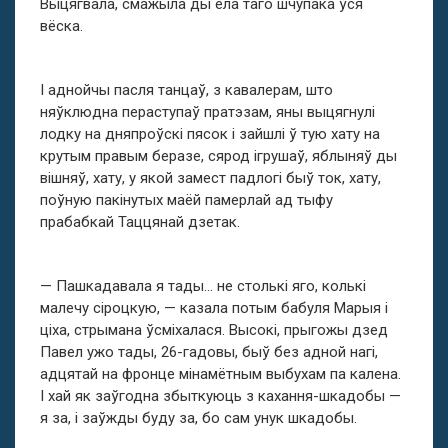
Выцягвала, смажыла ды ела таго шчупака ўся
вёска.
І аднойчы пасля танцаў, з кавалерам, што
няўклюдна пераступаў пратэзам, яны выцягнулі
лодку на дняпроўскі пясок і зайшлі ў тую хату на
крутым правым беразе, сярод ігрушаў, яблыняў ды
вішняў, хату, у якой замест падлогі быў ток, хату,
поўную пакінутых маёй памерлай ад тыфу
прабабкай Таццянай дзетак.
— Пашкадавала я тады… не столькі яго, колькі
малечу сіроцкую, — казала потым бабуля Марыя і
ціха, стрымана ўсміхалася. Высокі, прыгожы дзед
Павел ужо тады, 26-гадовы, быў без адной нагі,
адцятай на фронце мінамётным выбухам па калена.
І хай як заўгодна збыткуюць з кахання-шкадобы —
я за, і заўжды буду за, бо сам унук шкадобы.