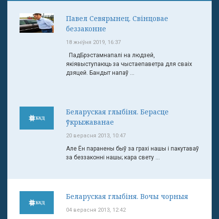
Павел Севярынец. Свінцовае
беззаконне
18 жніўня 2019, 16:37
ПадБрэстамнапалі на людзей,
якіявыступаюць за чыстаепаветра для сваіх
дзяцей. Бандыт напаў ...
Беларуская глыбіня. Берасце
ўкрыжаванае
20 верасня 2013, 10:47
Але Ён паранены быў за грахі нашы і пакутаваў
за беззаконні нашы; кара свету ...
Беларуская глыбіня. Вочы чорныя
04 верасня 2013, 12:42