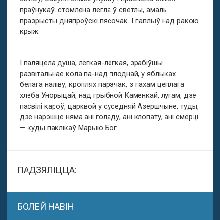
праўнукаў, стомлена легла ў светлы, амаль
празрысты дняпроўскі пясочак. І паплыў над ракою
крыж.
І паляцела душа, лёгкая-лёгкая, зрабіўшы
развітальнае кола па-над плоднай, у яблыках
белага наліву, кроплях парэчак, з пахам цёплага
хлеба Унорыцай, над грыбной Каменкай, лугам, дзе
пасвілі кароў, царквой у суседняй Азершчыне, туды,
дзе нарэшце няма ані голаду, ані клопату, ані смерці
— куды паклікаў Марыю Бог.
ПАДЗЯЛІЦЦА:
БОЛЕЙ НАВІН