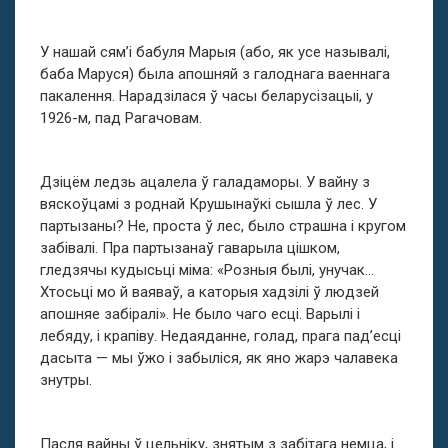
У нашай сям’і бабуля Марыя (або, як усе называлі,
баба Маруся) была апошняй з галоднага ваеннага
пакалення. Нарадзілася ў часы беларусізацыі, у
1926-м, пад Рагачовам.
Дзіцём ледзь ацалела ў галадаморы. У вайну з
вяскоўцамі з роднай Крушынаўкі сышла ў лес. У
партызаны? Не, проста ў лес, было страшна і кругом
забівалі. Пра партызанаў гаварыла цішком,
гледзячы кудысьці міма: «Розныя былі, унучак…
Хтосьці мо й ваяваў, а каторыя хадзілі ў людзей
апошняе забіралі». Не было чаго есці. Варылі і
лебяду, і крапіву. Недаяданне, голад, прага пад’есці
дасыта — мы ўжо і забыліся, як яно жарэ чалавека
знутры.
Пасля вайны ў цельніку, знятым з забітага немца, і