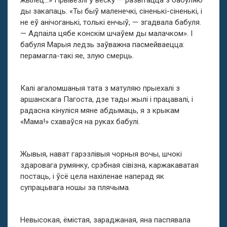
жылец…» Прывезлі ў вёску — развітацца з бабуляю
ды закапаць. «Ты быў маленечкі, сіненькі-сіненькі, і
не еў анічоганькі, толькі енчыў, — згадвала бабуля.
— Адпаіла цябе конскім шчаўем ды малачком». І
бабуля Марыя ледзь заўважна пасмейваецца:
перамагла-такі яе, злую смерць.
Калі агаломшаныя тата з матуляю прыехалі з
аршанскага Пагоста, дзе тады жылі і працавалі, і
радасна кінуліся мяне абдымаць, я з крыкам
«Мама!» схаваўся на руках бабулі.
Жывыя, нават гарэзлівыя чорныя вочы, шчокі
здаровага румянку, срэбная сівізна, каржакаватая
постаць, і ўсё цела нахіленае наперад як
супрацьвага ношы за плячыма.
Невысокая, ёмістая, зараджаная, яна паспявала