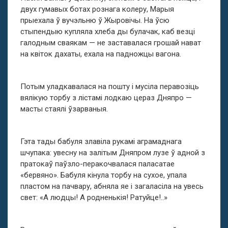
двух гумавых ботах рознага колеру, Марыя
прыехала ў вучэльню ў Жыровічы. На ўсю
стыпендыю купляла хлеба ды булачак, каб везці
галодным сваякам — не заставалася грошай нават
на квіток дахаты, ехала на падножцы вагона.
Потым уладкавалася на пошту і мусіла перавозіць
вялікую торбу з лістамі лодкаю цераз Дняпро —
масты стаялі ўзарваныя.
Гэта тады бабуля злавіла рукамі аграмаднага
шчупака: увесну на залітым Дняпром лузе ў адной з
пратокаў паўзло-перакочвалася паласатае
«бервяно». Бабуля кінула торбу на сухое, упала
пластом на пачвару, абняла яе і загаласіла на увесь
свет: «А людцы! А родненькія! Ратуйце!..»