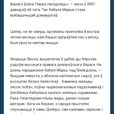
Вашага ўнука Пашку пасадзяць», — яшчэ ў 2001
даводзіў ёй тата. Так бабуля Марыя стала
выбаршчыцай дэмакратаў.
Цяпер, па яе смерці, адчуваеш пранізліва й востра:
летнія месяцы, калі бацькі адпраўлялі нас у вёску,
былі проста святам жыцця.
Унорыца. Вёска, выцягнутая ў дубах ды бярозах
уздоўж высокага правага дняпроўскага берага. На
дзень нараджэння бабулі Марыі, пад Вялікдзень, —
быццам нявеста, у аблоках квітнеючых садоў, уся ў
россыпах белых пялёсткаў… Каменка, малады
лясок побач, поўны чырвонагаловых падасінавікаў і
ўлюбёных бабуліных крэпкіх зялёных сыравежак…
Рака. Неаглядная плынь вады, далёкі пошум
маторак. Хата на беразе, з гарода прыступкі
спускаюцца ў самы Дняпро, там калінавы зараснік і