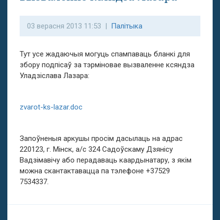
03 верасня 2013 11:53 |
Палітыка
Тут усе жадаючыя могуць спампаваць бланкі для
збору подпісаў за тэрміновае вызваленне ксяндза
Уладзіслава Лазара:
zvarot-ks-lazar.doc
Запоўненыя аркушы просім дасылаць на адрас
220123, г. Мінск, а/с 324 Садоўскаму Дзянісу
Вадзімавічу або перадаваць каардынатару, з якім
можна скантактавацца па тэлефоне +37529
7534337.