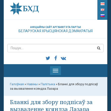
АФІЦЫЙНЫ САЙТ АРГКАМІТЭТА ПАРТЫІ
БЕЛАРУСКАЯ ХРЫСЦІЯНСКАЯ ДЭМАКРАТЫЯ
Паказаць
меню
Галоўная
»
Навіны
»
Палітыка
»
Бланкі для збору подпісаў
за вызваленне ксяндза Лазара
Бланкі для збору подпісаў за
вызваленне ксяндза Лазара