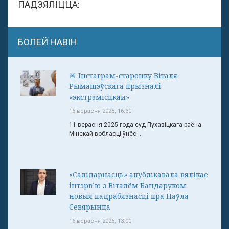
ПАДЗЯЛІЦЦА:
БОЛЕЙ НАВІН
🚨 Інстаграм-старонку Віталя
Рымашэўскага прызналі
«экстрэмісцкай»
16 верасня 2025, 16:30
11 верасня 2025 года суд Пухавіцкага раёна
Мінскай вобласці ўнёс ...
«Салідарнасць» апублікавала вялікае
інтэрв’ю з Віталём Бандаруком:
новыя падрабязнасці пра Паўла
Севярынца
16 верасня 2025, 13:00