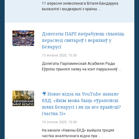
11 верасня зняволенага Віталя Бандарука
вызвалілі і выдварылі з краіны. ...
Дэлегаты ПАРЕ патрабуюць спыніць
пераслед святароў і вернікаў у
Беларусі
15 жніўня 2025, 15:30
Дэлегаты Парламенскай Асабмлеі Рады
Еўропы прынялі заяву на конт парушэнняў ...
🎥 Новае відэа на YouTube-канале
БХД: «Якім можа быць еўрапейскі
шлях Беларусі і як да яго прыйсці?
(частка 3)»
14 ліпеня 2025, 15:00
На канале «Навіны БХД» выйшла трэцяя
частка аналітычнага відэа пра ...