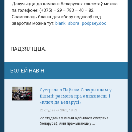
Далучыцца да кампаніі беларускіх таксістаў можна
па тэлефоне: (+375) – 29 – 783 – 40 – 82.
Спампаваць бланкі для збору подпісаў пад
зваротам можна тут:
blank_sbora_podpsey.doc
ПАДЗЯЛІЦЦА:
БОЛЕЙ НАВІН
Сустрэча з Паўлам Севярынцам у
Вільні: размова пра адказнасць і
«ключ да Беларусі»
26 студзеня 2026, 18:32
22 студзеня ў Вільні адбылася сустрэча
беларусаў, якія пражываюць у ...