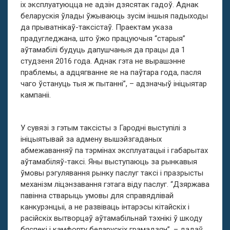
іх эксплуатуюцца не адзін дзясятак гадоў. Аднак
беларускія ўлады ўжываюць зусім іншыя падыходы
да прыватнікаў-таксістаў. Праектам указа
прадугледжана, што ўжо працуючыя “старыя”
аўтамабілі будуць дапушчаныя да працы да 1
студзеня 2016 года. Аднак гэта не вырашэнне
праблемы, а адцягванне яе на паўтара года, пасля
чаго ўстануць тыя ж пытанні”, – адзначыў ініцыятар
кампаніі.
У сувязі з гэтым таксісты з Гародні выступілі з
ініцыятывай за адмену вышэйзгаданых
абмежаванняў па тэрмінах эксплуатацыі і габарытах
аўтамабіляў-таксі. Яны выступаюць за рынкавыя
ўмовы рэгулявання рынку паслуг таксі і празрысты
механізм ліцэнзавання гэтага віду паслуг. “Дзяржава
павінна стварыць умовы для справядлівай
канкурэнцыі, а не развіваць інтарэсы кітайскіх і
расійскіх вытворцаў аўтамабільнай тэхнікі ў шкоду
бяспекі і камфорту беларускіх грамадзян”, – дадаў