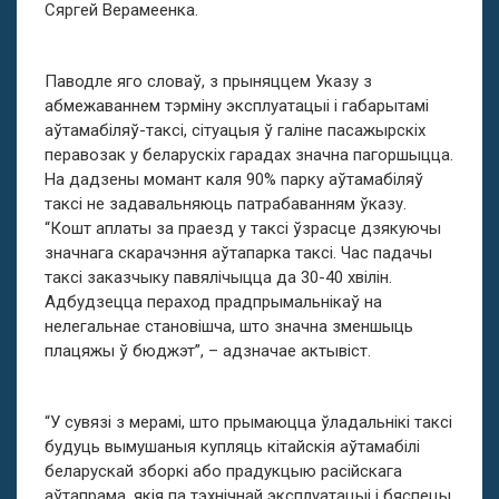
Сяргей Верамеенка.
Паводле яго словаў, з прыняццем Указу з
абмежаваннем тэрміну эксплуатацыі і габарытамі
аўтамабіляў-таксі, сітуацыя ў галіне пасажырскіх
перавозак у беларускіх гарадах значна пагоршыцца.
На дадзены момант каля 90% парку аўтамабіляў
таксі не задавальняюць патрабаванням ўказу.
“Кошт аплаты за праезд у таксі ўзрасце дзякуючы
значнага скарачэння аўтапарка таксі. Час падачы
таксі заказчыку павялічыцца да 30-40 хвілін.
Адбудзецца пераход прадпрымальнікаў на
нелегальнае становішча, што значна зменшыць
плацяжы ў бюджэт”, – адзначае актывіст.
“У сувязі з мерамі, што прымаюцца ўладальнікі таксі
будуць вымушаныя купляць кітайскія аўтамабілі
беларускай зборкі або прадукцыю расійскага
аўтапрама, якія па тэхнічнай эксплуатацыі і бяспецы