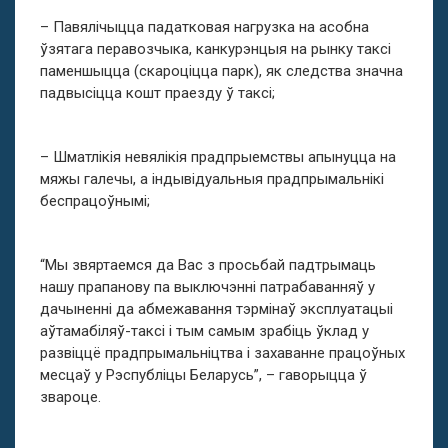
– Павялічыцца падатковая нагрузка на асобна
ўзятага перавозчыка, канкурэнцыя на рынку таксі
паменшыцца (скароціцца парк), як следства значна
падвысіцца кошт праезду ў таксі;
– Шматлікія невялікія прадпрыемствы апынуцца на
мяжы галечы, а індывідуальныя прадпрымальнікі
беспрацоўнымі;
“Мы звяртаемся да Вас з просьбай падтрымаць
нашу прапанову па выключэнні патрабаванняў у
дачыненні да абмежавання тэрмінаў эксплуатацыі
аўтамабіляў-таксі і тым самым зрабіць ўклад у
развіццё прадпрымальніцтва і захаванне працоўных
месцаў у Рэспубліцы Беларусь”, – гаворыцца ў
звароце.