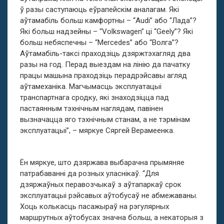
ў разы саступаюць еўрапейскім аналагам. Які
аўтамабіль больш камфортны – “Audi” або “Лада”?
Які больш надзейны – “Volkswagen” ці “Geely”? Які
больш небяспечны – “Mercedes” або “Волга”?
Аўтамабіль-таксі праходзіць дзяржтэхагляд два
разы на год. Перад выездам на лінію да пачатку
працы машына праходзіць перадрэйсавы агляд
аўтамеханіка. Магчымасць эксплуатацыі
транспартнага сродку, які знаходзіцца пад
пастаянным тэхнічным наглядам, павінен
вызначацца яго тэхнічным станам, а не тэрмінам
эксплуатацыі”, – мяркуе Сяргей Верамеенка.
Ён мяркуе, што дзяржава выбарачна прымяняе
патрабаванні да розных уласнікаў. “Для
дзяржаўных перавозчыкаў з аўтапаркаў cрок
эксплуатацыі рэйсавых аўтобусаў не абмежаваны.
Хоць колькасць пасажыраў на рэгулярных
маршрутных аўтобусах значна больш, а некаторыя з