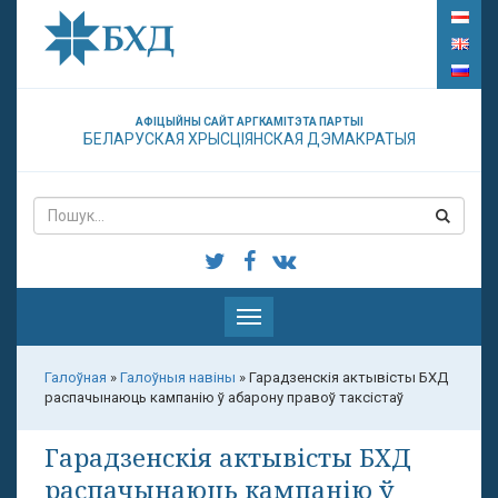
АФІЦЫЙНЫ САЙТ АРГКАМІТЭТА ПАРТЫІ
БЕЛАРУСКАЯ ХРЫСЦІЯНСКАЯ ДЭМАКРАТЫЯ
Паказаць
меню
Галоўная
»
Галоўныя навіны
»
Гарадзенскія актывісты БХД
распачынаюць кампанію ў абарону правоў таксістаў
Гарадзенскія актывісты БХД
распачынаюць кампанію ў