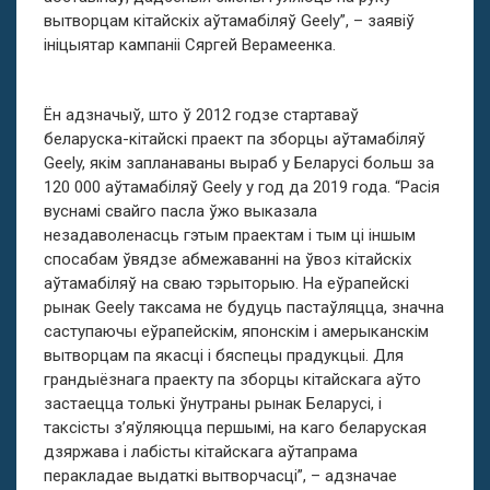
вытворцам кітайскіх аўтамабіляў Geely”, – заявіў
ініцыятар кампаніі Сяргей Верамеенка.
Ён адзначыў, што ў 2012 годзе стартаваў
беларуска-кітайскі праект па зборцы аўтамабіляў
Geely, якім запланаваны выраб у Беларусі больш за
120 000 аўтамабіляў Geely у год да 2019 года. “Расія
вуснамі свайго пасла ўжо выказала
незадаволенасць гэтым праектам і тым ці іншым
спосабам ўвядзе абмежаванні на ўвоз кітайскіх
аўтамабіляў на сваю тэрыторыю. На еўрапейскі
рынак Geely таксама не будуць пастаўляцца, значна
саступаючы еўрапейскім, японскім і амерыканскім
вытворцам па якасці і бяспецы прадукцыі. Для
грандыёзнага праекту па зборцы кітайскага аўто
застаецца толькі ўнутраны рынак Беларусі, і
таксісты з’яўляюцца першымі, на каго беларуская
дзяржава і лабісты кітайскага аўтапрама
перакладае выдаткі вытворчасці”, – адзначае