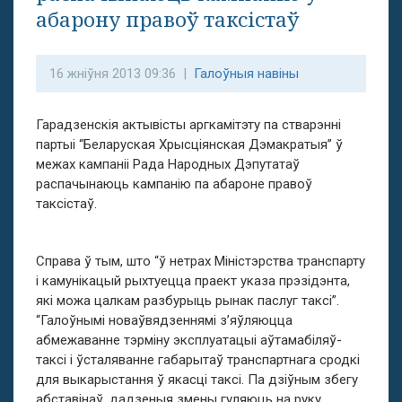
абарону правоў таксістаў
16 жніўня 2013 09:36 |
Галоўныя навіны
Гарадзенскія актывісты аргкамітэту па стварэнні
партыі “Беларуская Хрысціянская Дэмакратыя” ў
межах кампаніі Рада Народных Дэпутатаў
распачынаюць кампанію па абароне правоў
таксістаў.
Справа ў тым, што “ў нетрах Міністэрства транспарту
і камунікацый рыхтуецца праект указа прэзідэнта,
які можа цалкам разбурыць рынак паслуг таксі”.
“Галоўнымі новаўвядзеннямі з’яўляюцца
абмежаванне тэрміну эксплуатацыі аўтамабіляў-
таксі і ўсталяванне габарытаў транспартнага сродкі
для выкарыстання ў якасці таксі. Па дзіўным збегу
абставінаў, дадзеныя змены гуляюць на руку