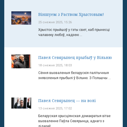
Віншуем з Раством Хрыстовым!
25 снежня 2025, 15:26
Хрыстос прыйшоў у гэты свет, каб прынесці
чалавеку любоў, надзею ...
Павел Севярынец прыбыў у Вільню
18 снежня 2025, 18:03
Сёння вызваленыя беларускія палітычныя
зняволеныя прыбылі ў Вільню. З Польшчы ...
Павел Севярынец — на волі
13 снежня 2025, 17:02
Беларуская хрысціянская дэмакратыя вітае
вызваленне Паўла Севярынца, аднаго з
лідараў ...