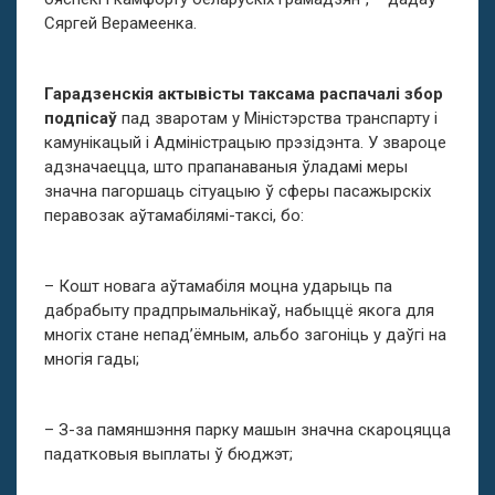
Сяргей Верамеенка.
Гарадзенскія актывісты таксама распачалі збор
подпісаў
пад зваротам у Міністэрства транспарту і
камунікацый і Адміністрацыю прэзідэнта. У звароце
адзначаецца, што прапанаваныя ўладамі меры
значна пагоршаць сітуацыю ў сферы пасажырскіх
перавозак аўтамабілямі-таксі, бо:
– Кошт новага аўтамабіля моцна ударыць па
дабрабыту прадпрымальнікаў, набыццё якога для
многіх стане непад’ёмным, альбо загоніць у даўгі на
многія гады;
– З-за памяншэння парку машын значна скароцяцца
падатковыя выплаты ў бюджэт;