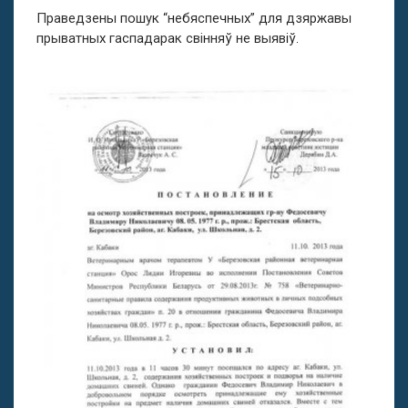
Праведзены пошук “небяспечных” для дзяржавы
прыватных гаспадарак свінняў не выявіў.