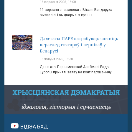
16 верасня 2025, 13:00
11 верасня зняволенага Віталя Бандарука
вызвалілі і выдварылі з краіны. ...
Дэлегаты ПАРЕ патрабуюць спыніць
пераслед святароў і вернікаў у
Беларусі
15 жніўня 2025, 15:30
Дэлегаты Парламенскай Асабмлеі Рады
Еўропы прынялі заяву на конт парушэнняў ...
ВІДЭА БХД