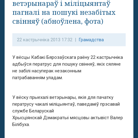
ветэрынараў і міліцыянтаў
пагналі на пошукі незабітых
свінняў (абноўлена, фота)
22 кастрычніка 2013 17:32 |
Грамадства
У вёсцы Кабакі Бярозаўскага раёну 22 кастрычніка
адбыўся ператрус для пошуку свінняў, якіх сяляне
не забілі насуперак незаконным
патрабаванням уладам.
У вёску прыехалі ветэрынары, якія для пачатку
ператрусу чакалі міліцыянтаў, паведаміў прэсавай
службе Беларускай
Хрысціянскай Дэмакратыі мясцовы актывіст Валер
Білібуха.