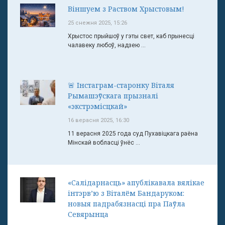
Віншуем з Раством Хрыстовым!
25 снежня 2025, 15:26
Хрыстос прыйшоў у гэты свет, каб прынесці
чалавеку любоў, надзею ...
🚨 Інстаграм-старонку Віталя
Рымашэўскага прызналі
«экстрэмісцкай»
16 верасня 2025, 16:30
11 верасня 2025 года суд Пухавіцкага раёна
Мінскай вобласці ўнёс ...
«Салідарнасць» апублікавала вялікае
інтэрв’ю з Віталём Бандаруком:
новыя падрабязнасці пра Паўла
Севярынца