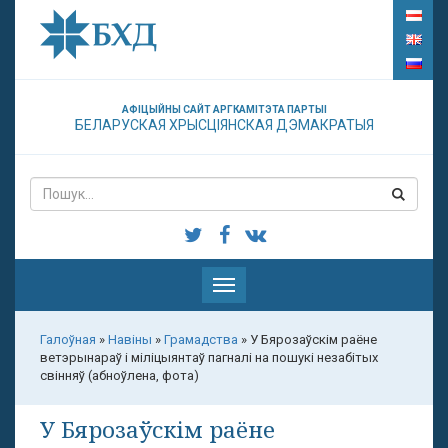
АФІЦЫЙНЫ САЙТ АРГКАМІТЭТА ПАРТЫІ
БЕЛАРУСКАЯ ХРЫСЦІЯНСКАЯ ДЭМАКРАТЫЯ
Паказаць
меню
Галоўная
»
Навіны
»
Грамадства
»
У Бярозаўскім раёне
ветэрынараў і міліцыянтаў пагналі на пошукі незабітых
свінняў (абноўлена, фота)
У Бярозаўскім раёне