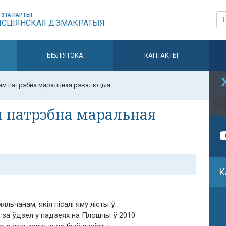
ЭТА ПАРТЫІ
ЫСЦІЯНСКАЯ ДЭМАКРАТЫЯ
БІБЛІЯТЭКА
КАНТАКТЫ
нам патрэбна маральная рэвалюцыя
м патрэбна маральная
К
льчанам, якія пісалі яму лісты ў
 за ўдзел у падзеях на Плошчы ў 2010