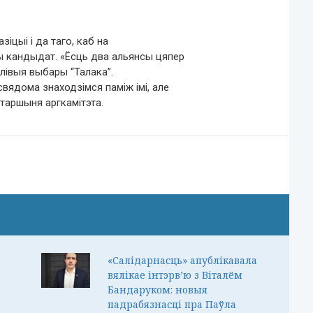
іцыі і да таго, каб на
ны кандыдат. «Ёсць два альянсы цяпер
лівыя выбары “Талака”.
вядома знаходзімся паміж імі, але
устаршыня аргкамітэта.
«Салідарнасць» апублікавала
вялікае інтэрв’ю з Віталём
Бандаруком: новыя
падрабязнасці пра Паўла