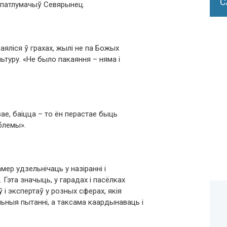
С
 патлумачыў Севярынец.
аяліся ў грахах, жылі не па Божых
льтуру. «Не было пакаяння – няма і
ае, баіцца – то ён перастае быць
аблемы».
мер удзельнічаць у назіранні і
Гэта значыць, у гарадах і пасёлках
і экспертаў у розных сферах, якія
ныя пытанні, а таксама каардынаваць і