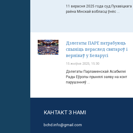
11 верасня 2025 года суд Пухавіцкага
раёна Мінскай вобласці ўнёс ...
Дэлегаты ПАРЕ патрабуюць
спыніць пераслед святароў і
вернікаў у Беларусі
15 жніўня 2025, 15:30
Дэлегаты Парламенскай Асабмлеі
Рады Еўропы прынялі заяву на конт
парушэнняў ...
КАНТАКТ З НАМІ
bchd.info@gmail.com