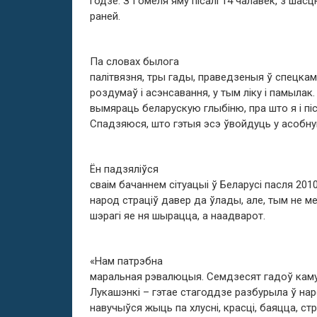
годзе. З Гомеля яму пісалі 14 чалавек, з шас
раней.
Па словах былога
палітвязня, тры гады, праведзеныя ў спецкам
роздумаў і асэнсавання, у тым ліку і памылак
вымяраць беларускую глыбіню, пра што я і піс
Спадзяюся, што гэтыя эсэ ўвойдуць у асобную
Ён падзяліўся
сваім бачаннем сітуацыі ў Беларусі пасля 2010
народ страціў давер да ўлады, але, тым не мен
шэрагі яе ня шырацца, а наадварот.
«Нам патрэбна
маральная рэвалюцыя. Семдзесят гадоў каму
Лукашэнкі – гэтае стагоддзе разбурыла ў на
навучыўся жыць па хлусні, красці, баяцца, ст