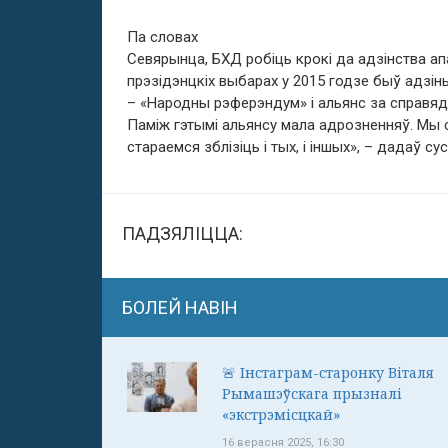
Па словах
Севярынца, БХД робіць крокі да адзінства апаз
прэзідэнцкіх выбарах у 2015 годзе быў адзі
– «Народны рэферэндум» і альянс за справяд
Паміж гэтымі альянсу мала адрозненняў. Мы с
стараемся зблізіць і тых, і іншых», – дадаў с
ПАДЗЯЛІЦЦА:
БОЛЕЙ НАВІН
🚨 Інстаграм-старонку Віталя
Рымашэўскага прызналі
«экстрэмісцкай»
16 верасня 2025, 16:30