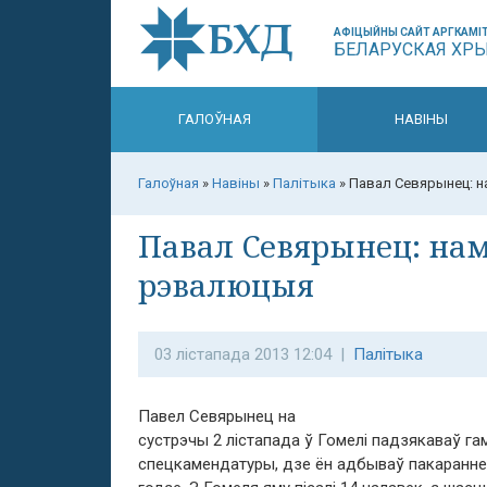
АФІЦЫЙНЫ САЙТ АРГКАМІТ
БЕЛАРУСКАЯ ХР
ГАЛОЎНАЯ
НАВІНЫ
Галоўная
»
Навіны
»
Палітыка
»
Павал Севярынец: 
Павал Севярынец: на
рэвалюцыя
03 лістапада 2013 12:04 |
Палітыка
Павел Севярынец на
сустрэчы 2 лістапада ў Гомелі падзякаваў гамя
спецкамендатуры, дзе ён адбываў пакаранне