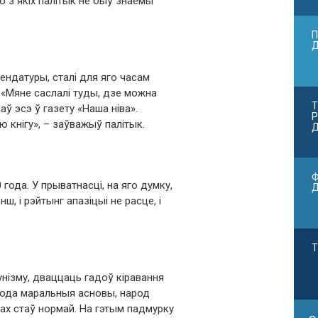
цю з якіх палітык не быў знаёмы
П
ендатуры, сталі для яго часам
. «Мяне саслалі туды, дзе можна
Т
аў эсэ ў газету «Наша ніва».
Р
 кнігу», – заўважыў палітык.
Д
Ф
 года. У прыватнасці, на яго думку,
ш, і рэйтынг апазіцыі не расце, і
Т
нізму, дваццаць гадоў кіравання
рода маральныя асновы, народ
рах стаў нормай. На гэтым падмурку