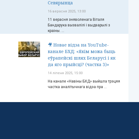
Севярынца
16 верасня 2025, 13:00
11 верасня зняволенага Віталя
Бандарука вызвалілі і выдварылі з
краіны. ...
🎥 Новае відэа на YouTube-
канале БХД: «Якім можа быць
еўрапейскі шлях Беларусі і як
да яго прыйсці? (частка 3)»
14 ліпеня 2025, 15:00
На канале «Навіны БХД» выйшла трэцяя
частка аналітычнага відэа пра ...