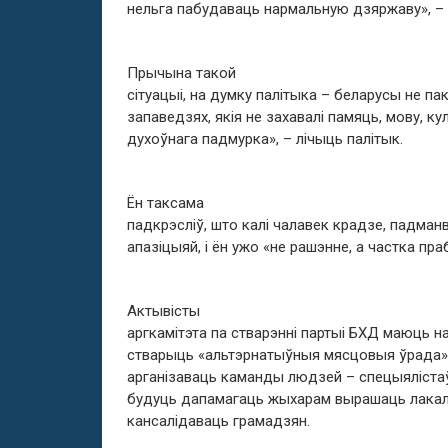
нельга пабудаваць нармальную дзяржаву», –
Прычына такой
сітуацыі, на думку палітыка – беларусы не пак
запаведзях, якія не захавалі памяць, мову, ку
духоўнага падмурка», – лічыць палітык.
Ён таксама
падкрэсліў, што калі чалавек крадзе, падманв
апазіцыяй, і ён ужо «не рашэнне, а частка пр
Актывісты
аргкамітэта па стварэнні партыі БХД маюць на
стварыць «альтэрнатыўныя мясцовыя ўрада». 
арганізаваць каманды людзей – спецыялістаў 
будуць дапамагаць жыхарам вырашаць лакаль
кансалідаваць грамадзян.