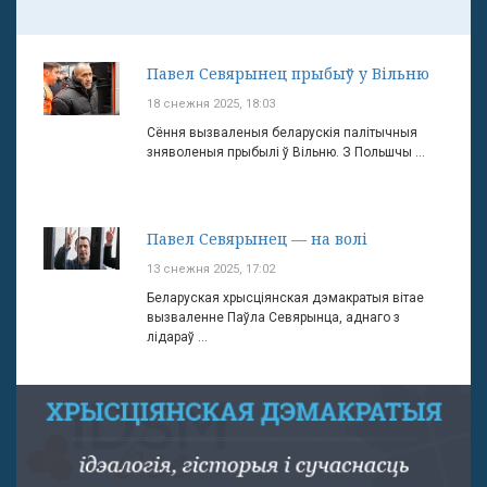
Павел Севярынец прыбыў у Вільню
18 снежня 2025, 18:03
Сёння вызваленыя беларускія палітычныя
зняволеныя прыбылі ў Вільню. З Польшчы ...
Павел Севярынец — на волі
13 снежня 2025, 17:02
Беларуская хрысціянская дэмакратыя вітае
вызваленне Паўла Севярынца, аднаго з
лідараў ...