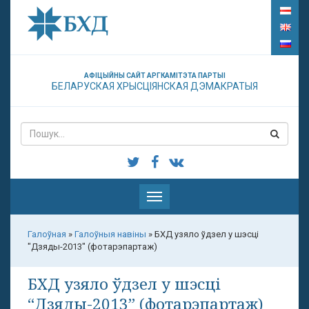
АФІЦЫЙНЫ САЙТ АРГКАМІТЭТА ПАРТЫІ
БЕЛАРУСКАЯ ХРЫСЦІЯНСКАЯ ДЭМАКРАТЫЯ
Паказаць
меню
Галоўная
»
Галоўныя навіны
»
БХД узяло ўдзел у шэсці
"Дзяды-2013" (фотарэпартаж)
БХД узяло ўдзел у шэсці
“Дзяды-2013” (фотарэпартаж)