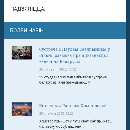
ПАДЗЯЛІЦЦА:
БОЛЕЙ НАВІН
Сустрэча з Паўлам Севярынцам у
Вільні: размова пра адказнасць і
«ключ да Беларусі»
26 студзеня 2026, 18:32
22 студзеня ў Вільні адбылася сустрэча
беларусаў, якія пражываюць у ...
Віншуем з Раством Хрыстовым!
25 снежня 2025, 15:26
Хрыстос прыйшоў у гэты свет, каб прынесці
чалавеку любоў, надзею ...