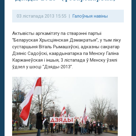
03 лістапада 2013 15:55 |
Галоўныя навіны
Актывісты аргкамітэту па стварэнні партыі
“Беларуская Хрысціянская Дэмакратыя”, у тым ліку
сустаршыня Віталь Рымашэўскі, адказны сакратар
Дзяніс Садоўскі, каардынатарка па Менску Галіна
Каржанеўская і іншыя, 3 лістапада ў Менску ўзялі
ўдзел у шэсці “Дзяды-2013”.