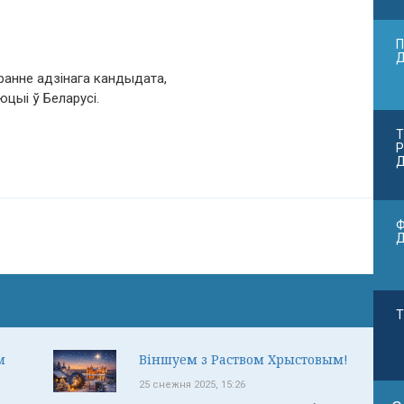
П
бранне адзінага кандыдата,
цыі ў Беларусі.
Т
Р
Д
Ф
Т
м
Віншуем з Раством Хрыстовым!
25 снежня 2025, 15:26