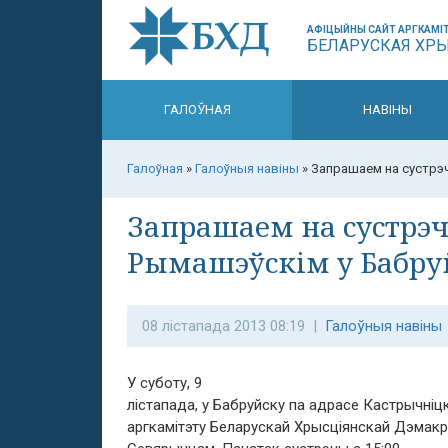
АФІЦЫЙНЫ САЙТ АРГКАМІТ
БЕЛАРУСКАЯ ХР
ГАЛОЎНАЯ
НАВІНЫ
Галоўная
»
Галоўныя навіны
»
Запрашаем на сустрэч
Запрашаем на сустрэч
Рымашэўскім у Бабру
08 лістапада 2013 08:19 |
Галоўныя навіны
У суботу, 9
лістапада, у Бабруйску па адрасе Кастрычніц
аргкамітэту Беларускай Хрысціянскай Дэмакр