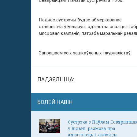
Севярынцам. Пачатак сустрэчы а 15:00.
Падчас сустрэчы будзе абмеркаванае
становішча ў Беларусі, адзінства апазіцыі і а
мясцовая кампанія, патрэба маральнай рэвалю
Запрашаем усіх зацікаўленых і журналістаў.
ПАДЗЯЛІЦЦА:
БОЛЕЙ НАВІН
Сустрэча з Паўлам Севярынца
у Вільні: размова пра
адказнасць і «ключ да