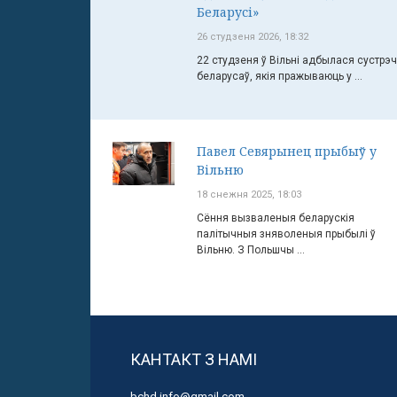
Беларусі»
26 студзеня 2026, 18:32
22 студзеня ў Вільні адбылася сустрэ
беларусаў, якія пражываюць у ...
Павел Севярынец прыбыў у
Вільню
18 снежня 2025, 18:03
Сёння вызваленыя беларускія
палітычныя зняволеныя прыбылі ў
Вільню. З Польшчы ...
КАНТАКТ З НАМІ
bchd.info@gmail.com