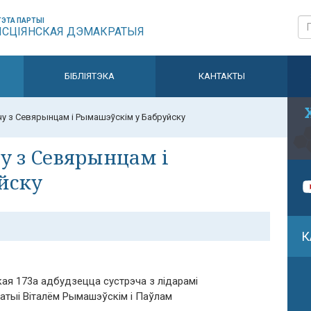
ЭТА ПАРТЫІ
ЫСЦІЯНСКАЯ ДЭМАКРАТЫЯ
БІБЛІЯТЭКА
КАНТАКТЫ
у з Севярынцам і Рымашэўскім у Бабруйску
у з Севярынцам і
йску
К
кая 173а адбудзецца сустрэча з лідарамі
атыі Віталём Рымашэўскім і Паўлам