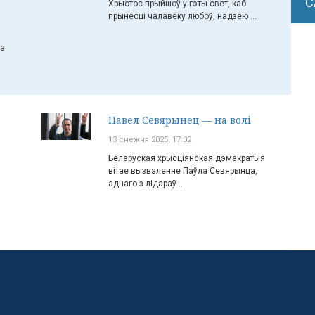
С
Хрыстос прыйшоў у гэты свет, каб
прынесці чалавеку любоў, надзею ...
ча
Павел Севярынец — на волі
13 снежня 2025, 17:02
Беларуская хрысціянская дэмакратыя
вітае вызваленне Паўла Севярынца,
аднаго з лідараў ...