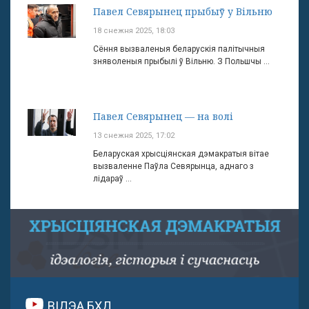
Павел Севярынец прыбыў у Вільню
18 снежня 2025, 18:03
Сёння вызваленыя беларускія палітычныя
зняволеныя прыбылі ў Вільню. З Польшчы ...
Павел Севярынец — на волі
13 снежня 2025, 17:02
Беларуская хрысціянская дэмакратыя вітае
вызваленне Паўла Севярынца, аднаго з
лідараў ...
ВІДЭА БХД