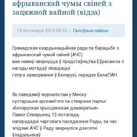
афрыканскай чумы свіней з
зацяжной вайной (відэа)
14 лістапада 2013 08:05 |
Галоўныя навіны
Грамадская каардынацыйная рада па барацьбе з
афрыканскай чумой свіней (АЧС)
мае намер звярнуцца ў прадстаўніцтва Еўрасаюза з
нагоды метадаў ліквідацыі
гэтага захворвання ў Беларусі, перадае БелаПАН.
Як паведаміў журналістам у Мінску
сустаршыня аргкамітэта па стварэнні партыі
«Беларуская хрысціянская дэмакратыя»
Павел Севярынец 13 лістапада,
напярэдадні чарговага пасяджэння Рады, за час
эпідэміі АЧС ў Раду звярнуліся дзесяткі
ўладальнікаў