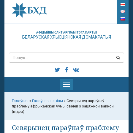
АФІЦЫЙНЫ САЙТ АРГКАМІТЭТА ПАРТЫІ
БЕЛАРУСКАЯ ХРЫСЦІЯНСКАЯ ДЭМАКРАТЫЯ
Паказаць
меню
Галоўная
»
Галоўныя навіны
»
Севярынец параўнаў
праблему афрыканскай чумы свіней з зацяжной вайной
(відэа)
Севярынец параўнаў праблему