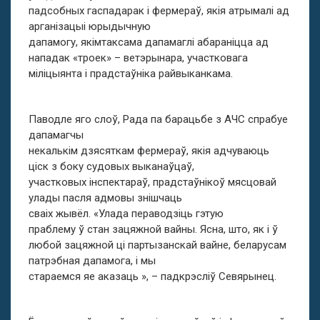
падсобных гаспадарак і фермераў, якія атрымалі ад
арганізацыі юрыдычную
дапамогу, якімтаксама дапамаглі абараніцца ад
нападак «троек» – ветэрынара, участковага
міліцыянта і прадстаўніка райвыканкама.
Паводле яго слоў, Рада па барацьбе з АЧС спрабуе
дапамагчы
некалькім дзясяткам фермераў, якія адчуваюць
ціск з боку судовых выканаўцаў,
участковых інспектараў, прадстаўнікоў мясцовай
улады пасля адмовы знішчаць
сваіх жывёл. «Улада пераводзіць гэтую
праблему ў стан зацяжной вайны. Ясна, што, як і ў
любой зацяжной ці партызанскай вайне, беларусам
патрэбная дапамога, і мы
стараемся яе аказаць », – падкрэсліў Севярынец.