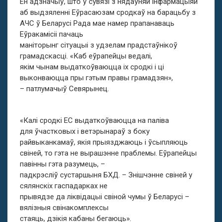
Ён адзначыў, што ў сувязі з нядаўняй інфармацыяй
аб выдзяленні Еўрасаюзам сродкаў на барацьбу з
АЧС ў Беларусі Рада мае намер прапанаваць
Еўракамісіі пачаць
маніторынг сітуацыі з удзелам прадстаўнікоў
грамадскасці. «Каб еўрапейцы ведалі,
якім чынам выдаткоўваюцца іх сродкі і ці
выконваюцца пры гэтым правы грамадзян»,
– патлумачыў Севярынец.
«Калі сродкі ЕС выдаткоўваюцца на паліва
для ўчастковых і ветэрынараў з боку
райвыканкамаў, якія прыязджаюць і ўсыпляюць
свіней, то гэта не вырашэнне праблемы. Еўрапейцы
павінны гэта разумець, –
падкрэсліў сустаршыня БХД. – Знішчэнне свіней у
сялянскіх гаспадарках не
прывядзе да ліквідацыі свіной чумы ў Беларусі –
вялізныя свінакомплексы
стаяць, дзікія кабаны бегаюць».