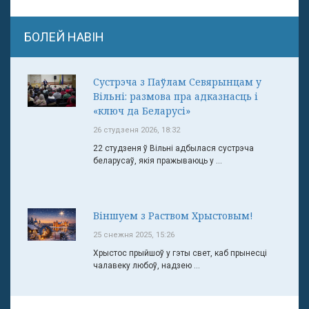
БОЛЕЙ НАВІН
Сустрэча з Паўлам Севярынцам у
Вільні: размова пра адказнасць і
«ключ да Беларусі»
26 студзеня 2026, 18:32
22 студзеня ў Вільні адбылася сустрэча
беларусаў, якія пражываюць у ...
Віншуем з Раством Хрыстовым!
25 снежня 2025, 15:26
Хрыстос прыйшоў у гэты свет, каб прынесці
чалавеку любоў, надзею ...